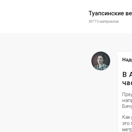
Туапсинские в
39773 материалов
Над
В 
ча
Пре
нап
Бич
Как
это
мет