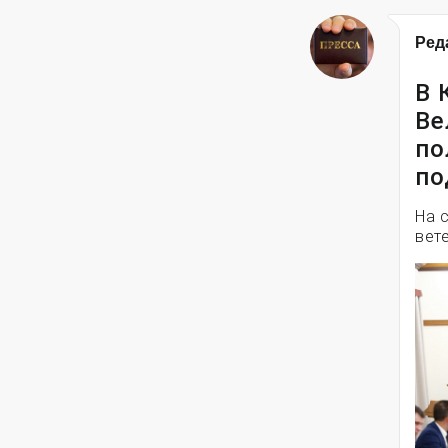
Ред
В 
Ве
по
по
На 
вет