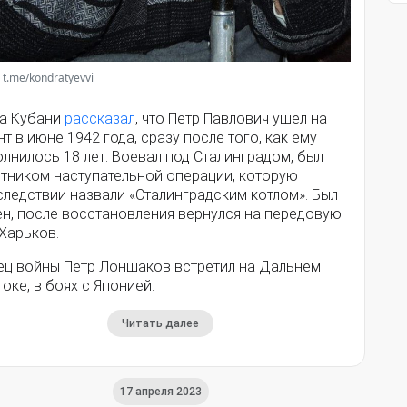
 t.me/kondratyevvi
ва Кубани
рассказал
, что Петр Павлович ушел на
т в июне 1942 года, сразу после того, как ему
лнилось 18 лет. Воевал под Сталинградом, был
стником наступательной операции, которую
следствии назвали «Сталинградским котлом». Был
ен, после восстановления вернулся на передовую
Харьков.
ец войны Петр Лоншаков встретил на Дальнем
оке, в боях с Японией.
Читать далее
17 апреля 2023