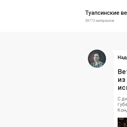
Туапсинские в
39773 материалов
Над
Ве
из
ис
С д
губ
Кон