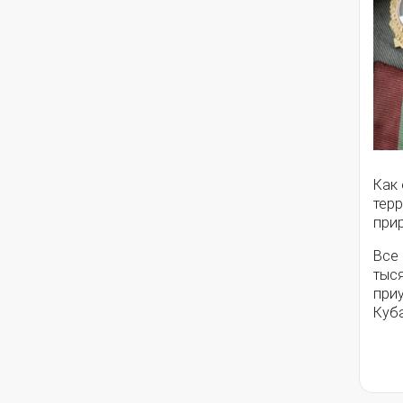
Как 
тер
прир
Все 
тыс
приу
Куб