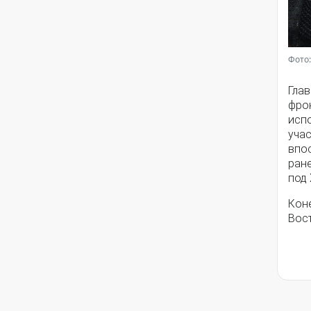
Фото:
Гла
фрон
испо
уча
впо
ран
под 
Кон
Вост