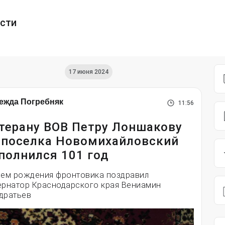
ести
17 июня 2024
ежда Погребняк
11:56
терану ВОВ Петру Лоншакову
 поселка Новомихайловский
полнился 101 год
нем рождения фронтовика поздравил
ернатор Краснодарского края Вениамин
дратьев