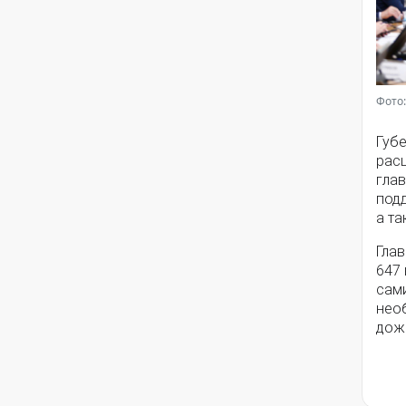
Фото:
Губ
рас
гла
под
а т
Глав
647 
сам
нео
дож