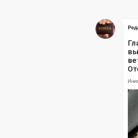
Ред
Гл
вы
ве
От
Ини