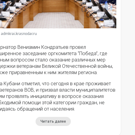
 admkrai.krasnodar.ru
ернатор Вениамин Кондратьев провел
ширенное заседание оргкомитета “Победа”, где
вным вопросом стало оказание различных мер
держки ветеранам Великой Отечественной войны,
акже приравненным к ним жителям региона.
а Кубани отметил, что сегодня в крае проживает
ветеранов ВОВ, и призвал власти муниципалитетов
им проявлять инициативу в вопросе оказания
бходимой помощи этой категории граждан, не
идаясь обращений от населения.
Читать далее