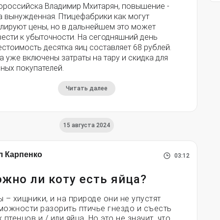
ороссийска Владимир Мхитарян, повышение -
а вынужденная. Птицефабрики как могут
улируют цены, но в дальнейшем это может
ести к убыточности. На сегодняшний день
стоимость десятка яиц составляет 68 рублей.
 уже включены затраты на тару и скидка для
ных покупателей.
Читать далее
15 августа 2024
л Карпенко
03:12
жно ли коту есть яйца?
ы – хищники, и на природе они не упустят
можности разорить птичье гнездо и съесть
 птенцов и / или яйца. Но это не значит, что