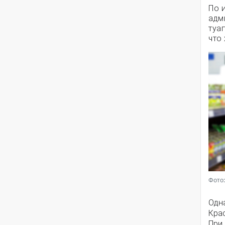
По 
адм
туа
что
Фото:
Одн
Кра
При