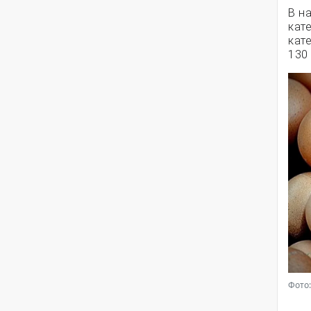
В н
кате
кат
130
Фото: