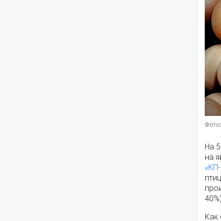
Фото:
На 5
на я
«КП-
пти
про
40%)
Как