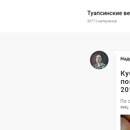
Туапсинские в
39773 материалов
Над
Ку
по
20
По 
яиц