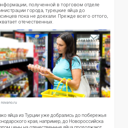
информации, полученной в торговом отделе
инистрации города, турецкие яйца до
псинцев пока не доехали. Прежде всего оттого,
 хватает отечественных.
 novano.ru
ако яйца из Турции уже добрались до побережья
снодарского края, например, до Новороссийска.
 этом цены на отечественные яйца продолжают