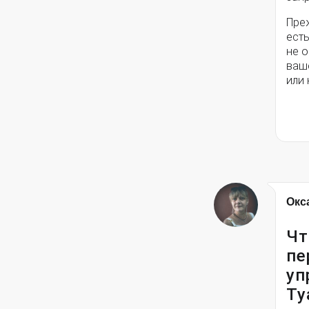
Пре
есть
не о
ваш
или 
Окс
Чт
пе
уп
Ту