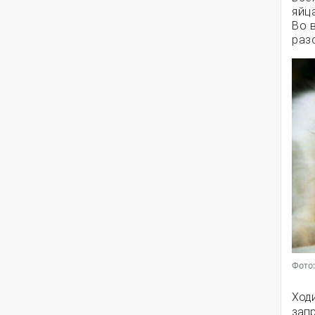
яйц
Во 
раз
Фото:
Ходи
зап