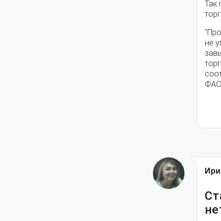
Так
тор
"Про
не 
зав
тор
соо
ФАС»
Ири
Ст
не