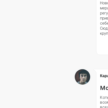
Нов
мер
рег
прив
себе
Сюда
круп
Кар
Мо
Кот
воз
всех