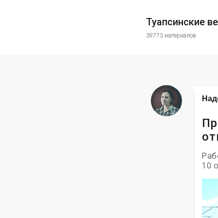
Туапсинские в
39773 материалов
Над
Пр
от
Раб
10 