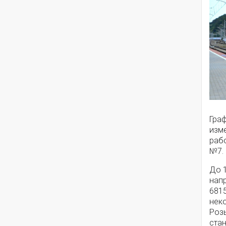
Гра
изме
раб
№7.
До 
нап
6815
неко
Роз
стан