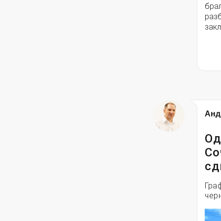
брал
разб
зак
Анд
Од
Со
сд
Гра
чер