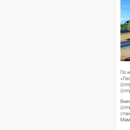
По 
«Ла
(отп
(отп
Вме
(отп
стан
Мам