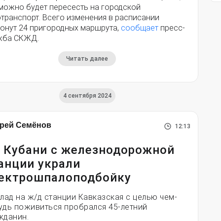
 можно будет пересесть на городской
отранспорт. Всего изменения в расписании
ронут 24 пригородных маршрута,
сообщает
пресс-
жба СКЖД.
Читать далее
4 сентября 2024
рей Семёнов
12:13
 Кубани с железнодорожной
анции украли
ектрошпалоподбойку
клад на ж/д станции Кавказская с целью чем-
удь поживиться пробрался 45-летний
жданин.