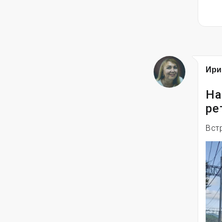
Ири
На
ре
Вст