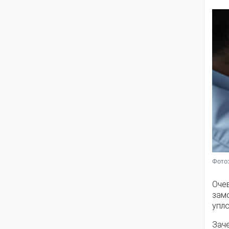
Фото:
Очев
зам
упл
Зач