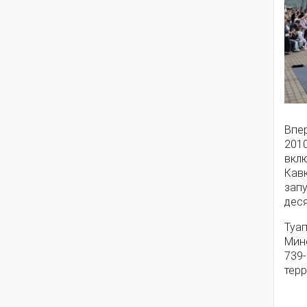
Впе
2010
вкл
Кав
зап
деся
Туа
Мине
739
терр