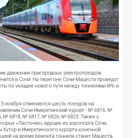
фик движения пригородных электропоездов
нится в Сочи. На перегоне Сочи-Мацеста проведут
оты по укладке нового пути между тоннелями №6 и
13 ноября отменяются шесть поездов на
равлении Сочи-Имеретинский курорт - № 6816, №
, № 6818, № 6817, № 6826, № 6823. Также у
торых «Ласточек», идущих из аэропорта Сочи,
ы Хутор и Имеретинского курорта конечной
цией на время ремонта тоннеля станет Мацеста,