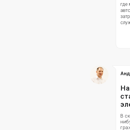
где
авт
зат
слу
Анд
На
ст
эл
В с
ниб
гра