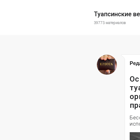
Туапсинские в
39773 материалов
Ред
Ос
ту
ор
пр
Бес
исп