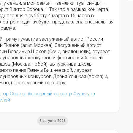
угу семьи, а моя семья — земляки, туапсинцы, –
рит Виктор Сорока. – Так что в рамках концерта
дного дня в субботу 4 марта в 15 часов в
отеатре «Родина» будет представлена специальная
грамма.
ей примут участие заслуженный артист России
 Тканов (альт, Москва), Заслуженный артист
ии Владимир Шохов (Сочи, виолончель), лауреат
дународных конкурсов и фестивалей Алексей
ашов (Москва, гобой), выпускница школы
рного пения Галины Вишневской, лауреат
дународных конкурсов Дарья Улицкая (вокал) и,
чно, наш камерный оркестр».
ктор Сорока
камерный оркестр
культура
илей
6 августа 2026