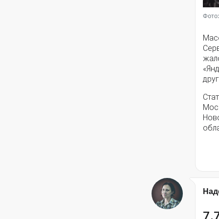
Фото:
Мас
Серв
жал
«Янд
друг
Стат
Моск
Нов
обла
Над
7,