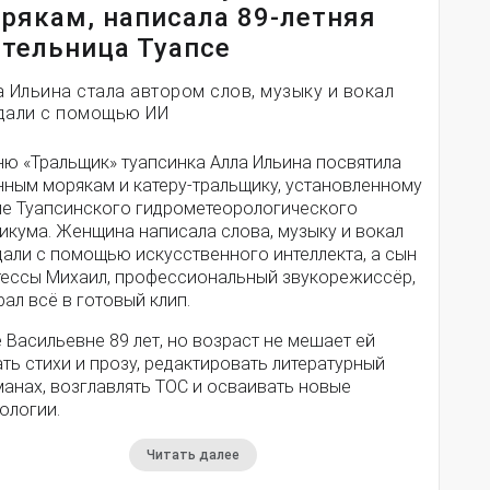
рякам, написала 89-летняя
тельница Туапсе
а Ильина стала автором слов, музыку и вокал
дали с помощью ИИ
ню «Тральщик» туапсинка Алла Ильина посвятила
нным морякам и катеру-тральщику, установленному
ле Туапсинского гидрометеорологического
икума. Женщина написала слова, музыку и вокал
дали с помощью искусственного интеллекта, а сын
тессы Михаил, профессиональный звукорежиссёр,
ал всё в готовый клип.
 Васильевне 89 лет, но возраст не мешает ей
ть стихи и прозу, редактировать литературный
анах, возглавлять ТОС и осваивать новые
ологии.
Читать далее