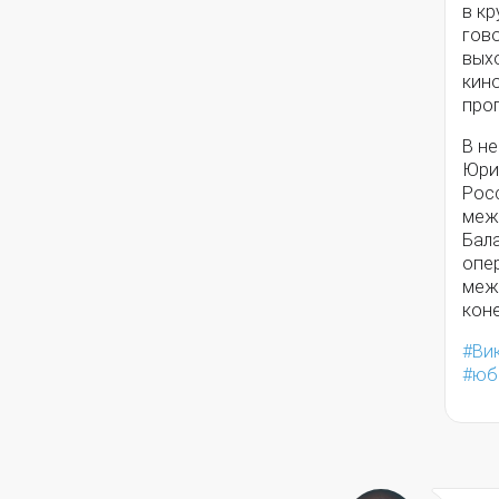
в кр
гово
выхо
кин
про
В н
Юрий
Росс
меж
Бал
опе
меж
коне
Ви
юб