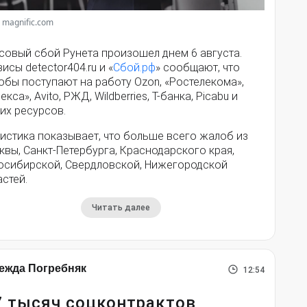
 magnific.com
совый сбой Рунета произошел днем 6 августа.
исы detector404.ru и «
Сбой.рф
» сообщают, что
обы поступают на работу Ozon, «Ростелекома»,
екса», Avito, РЖД, Wildberries, Т-банка, Picabu и
их ресурсов.
истика показывает, что больше всего жалоб из
вы, Санкт-Петербурга, Краснодарского края,
осибирской, Свердловской, Нижегородской
стей.
Читать далее
ежда Погребняк
12:54
7 тысяч соцконтрактов