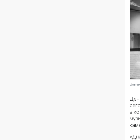
Фото:
Ден
сего
в к
музы
кам
«Дни