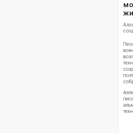
мо
жи
Алл
соз
Пес
вое
воз
техн
соз
поэ
собр
Алле
писа
альм
техн