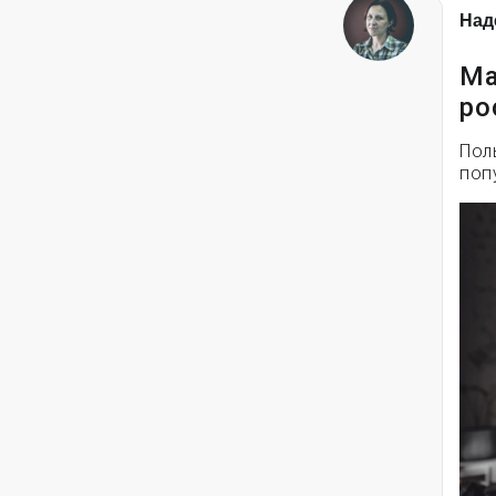
Над
Ма
ро
Пол
поп