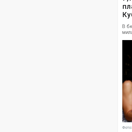
пл
Ку
В б
мил
Фото: