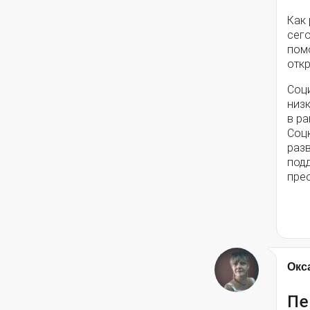
Как
сег
помо
откр
Соц
низ
в ра
Соц
разв
под
пре
Окс
Пе