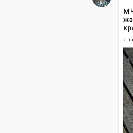
МЧ
жа
кр
7 а