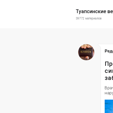
Туапсинские в
39772 материалов
Ред
Пр
си
за
Вра
нар