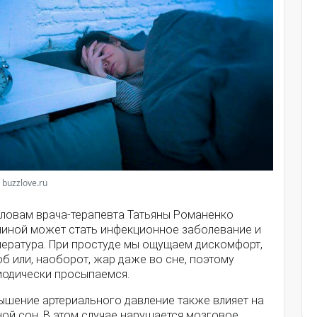
 buzzlove.ru
словам врача-терапевта Татьяны Романенко
чиной может стать инфекционное заболевание и
пература. При простуде мы ощущаем дискомфорт,
б или, наоборот, жар даже во сне, поэтому
иодически просыпаемся.
ышение артериального давление также влияет на
ой сон. В этом случае нарушается мозговое