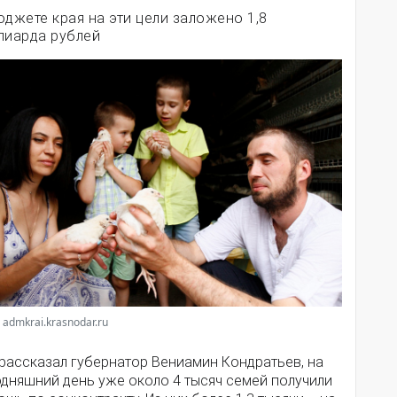
юджете края на эти цели заложено 1,8
лиарда рублей
 admkrai.krasnodar.ru
 рассказал губернатор Вениамин Кондратьев, на
одняшний день уже около 4 тысяч семей получили