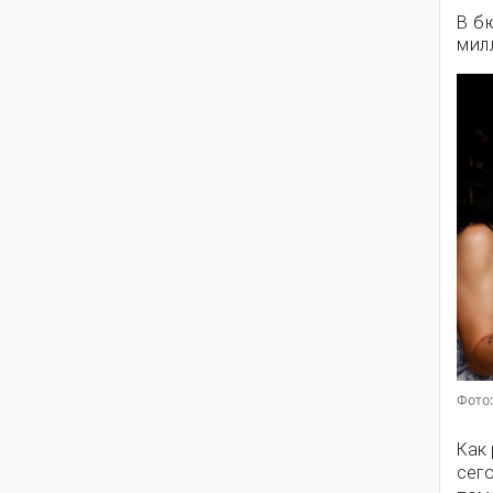
В б
мил
Фото:
Как
сег