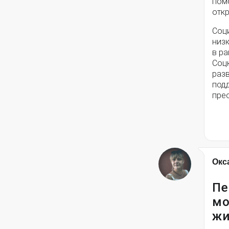
помо
откр
Соц
низ
в ра
Соц
разв
под
пре
Окс
Пе
мо
жи