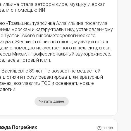
а Ильина стала автором слов, музыку и вокал
дали с помощью ИИ
ню «Тральщик» туапсинка Алла Ильина посвятила
нным морякам и катеру-тральщику, установленному
ле Туапсинского гидрометеорологического
икума. Женщина написала слова, музыку и вокал
дали с помощью искусственного интеллекта, а сын
тессы Михаил, профессиональный звукорежиссёр,
ал всё в готовый клип.
 Васильевне 89 лет, но возраст не мешает ей
ть стихи и прозу, редактировать литературный
анах, возглавлять ТОС и осваивать новые
ологии.
Читать далее
ежда Погребняк
11:09