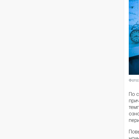
Фото:
По 
при
тем
озно
пер
Пов
ночн