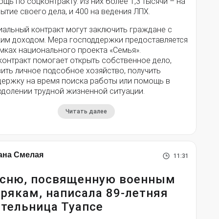
щь по соцконтракту. Из них более 1,3 тысячи – на
ытие своего дела, и 400 на ведения ЛПХ.
иальный контракт могут заключить граждане с
ким доходом. Мера господдержки предоставляется
мках национального проекта «Семья».
контракт помогает открыть собственное дело,
ить личное подсобное хозяйство, получить
держку на время поиска работы или помощь в
одолении трудной жизненной ситуации.
Читать далее
ана Смелая
11:31
сню, посвященную военным
рякам, написала 89-летняя
тельница Туапсе