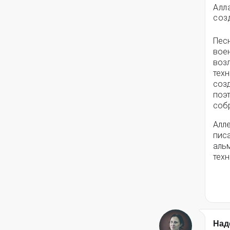
Алл
соз
Пес
вое
воз
техн
соз
поэ
собр
Алле
писа
альм
техн
Над