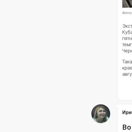
Фото:
Экс
Куб
пятн
темп
Чер
Така
крае
авгу
Ири
Во