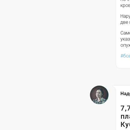
кро
Нар
две
Сам
ука
опу
бо
Над
7,
пл
Ку