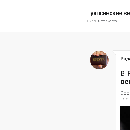
Туапсинские в
39773 материалов
Ред
В 
ве
Соо
Гос