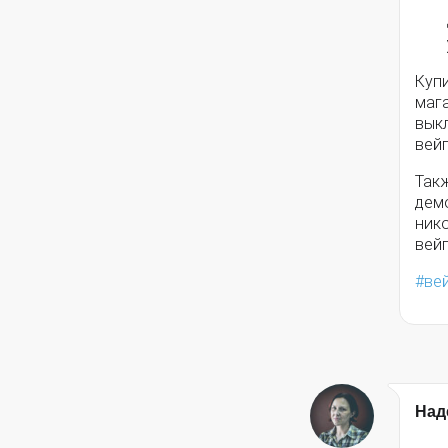
Куп
мага
выкл
вейп
Так
дем
ник
вей
ве
Над