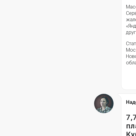
Мас
Серв
жал
«Янд
друг
Стат
Моск
Нов
обла
Над
7,
пл
Ку