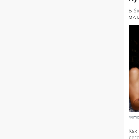
В б
мил
Фото:
Как
сег