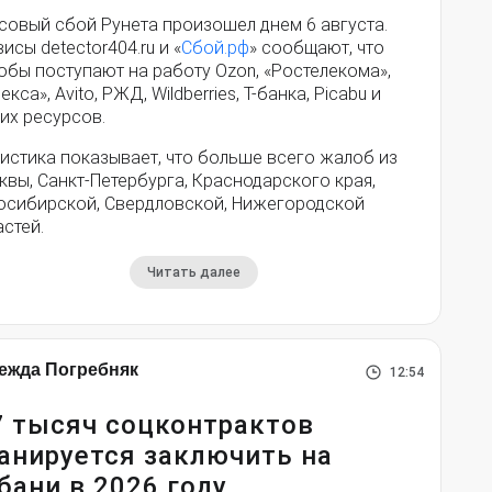
совый сбой Рунета произошел днем 6 августа.
исы detector404.ru и «
Сбой.рф
» сообщают, что
обы поступают на работу Ozon, «Ростелекома»,
екса», Avito, РЖД, Wildberries, Т-банка, Picabu и
их ресурсов.
истика показывает, что больше всего жалоб из
вы, Санкт-Петербурга, Краснодарского края,
осибирской, Свердловской, Нижегородской
стей.
Читать далее
ежда Погребняк
12:54
7 тысяч соцконтрактов
анируется заключить на
бани в 2026 году