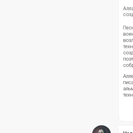
Алл
соз
Пес
вое
воз
техн
соз
поэ
собр
Алле
писа
альм
техн