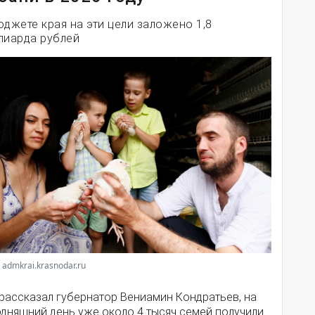
юджете края на эти цели заложено 1,8
лиарда рублей
 admkrai.krasnodar.ru
 рассказал губернатор Вениамин Кондратьев, на
одняшний день уже около 4 тысяч семей получили