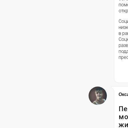
помо
откр
Соц
низ
в ра
Соц
разв
под
пре
Окс
Пе
мо
жи