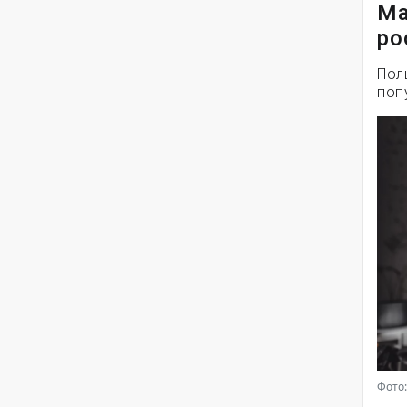
Ма
ро
Пол
поп
Фото: