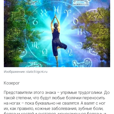
Изображение: static9.tgcnt.ru
Козерог
Представители этого знака – упрямые трудоголики. До
такой степени, что будут любые болячки переносить
на ногах – пока буквально не свалятся. А валят с ног
их, как правило, кожные заболевания, зубные боли,
болезни костей и суставов, мочекаменная болезнь и