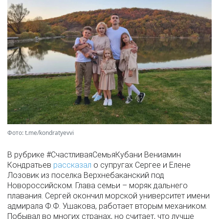
Фото: t.me/kondratyevvi
В рубрике #СчастливаяСемьяКубани Вениамин
Кондратьев
рассказал
о супругах Сергее и Елене
Лозовик из поселка Верхнебаканский под
Новороссийском. Глава семьи – моряк дальнего
плавания. Сергей окончил морской университет имени
адмирала Ф.Ф. Ушакова, работает вторым механиком.
Побывал во многих странах, но считает, что лучше