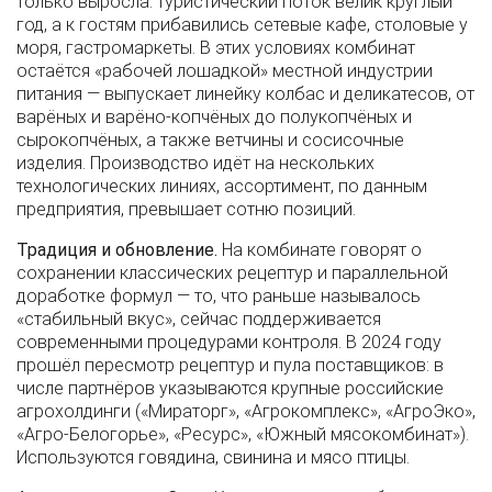
только выросла: туристический поток велик круглый
год, а к гостям прибавились сетевые кафе, столовые у
моря, гастромаркеты. В этих условиях комбинат
остаётся «рабочей лошадкой» местной индустрии
питания — выпускает линейку колбас и деликатесов, от
варёных и варёно-копчёных до полукопчёных и
сырокопчёных, а также ветчины и сосисочные
изделия. Производство идёт на нескольких
технологических линиях, ассортимент, по данным
предприятия, превышает сотню позиций.
Традиция и обновление.
На комбинате говорят о
сохранении классических рецептур и параллельной
доработке формул — то, что раньше называлось
«стабильный вкус», сейчас поддерживается
современными процедурами контроля. В 2024 году
прошёл пересмотр рецептур и пула поставщиков: в
числе партнёров указываются крупные российские
агрохолдинги («Мираторг», «Агрокомплекс», «АгроЭко»,
«Агро-Белогорье», «Ресурс», «Южный мясокомбинат»).
Используются говядина, свинина и мясо птицы.