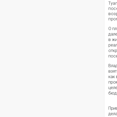
Туа
пос
воз
про
О пл
дал
в ж
реа
откр
пос
Влад
взя
как
про
цел
бюд
При
дел