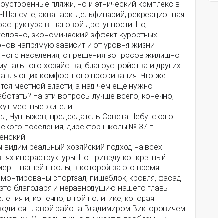
оустроенные пляжи, но и этнический комплекс в
-Шапсуге, аквапарк, дельфинарий, рекреационная
аструктура в шаговой доступности. Но,
условно, экономический эффект курортных
онов напрямую зависит и от уровня жизни
тного населения, от решения вопросов жилищно-
унального хозяйства, благоустройства и других
тавляющих комфортного проживания. Что же
тся местной власти, а над чем еще нужно
ботать? На эти вопросы лучше всего, конечно,
жут местные жители.
ед Чунтыжев, председатель Совета Небугского
ского поселения, директор школы № 37 п.
енский:
ы видим реальный хозяйский подход на всех
внях инфраструктуры. Но приведу конкретный
ер – нашей школы, в которой за это время
монтированы спортзал, пищеблок, кровля, фасад.
 это благодаря и неравнодушию нашего главы
ления и, конечно, в той политике, которая
водится главой района Владимиром Викторовичем