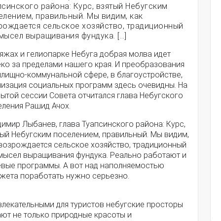
псинского района: Курс, взятый Небугским
елением, правильный. Мы видим, как
рождается сельское хозяйство, традиционный
мысел выращивания фундука. […]
яжах и гелиопарке Небуга добрая молва идет
еко за пределами нашего края. И преобразования
илищно-коммунальной сфере, в благоустройстве,
лизация социальных программ здесь очевидны. На
ытой сессии Совета отчитался глава Небугского
еления Рашид Ачох.
имир Лыбанев, глава Туапсинского района: Курс,
тый Небугским поселением, правильный. Мы видим,
 возрождается сельское хозяйство, традиционный
мысел выращивания фундука. Реально работают и
евые программы. А вот над наполняемостью
жета поработать нужно серьезно.
влекательными для туристов небугские просторы
ают не только природные красоты и