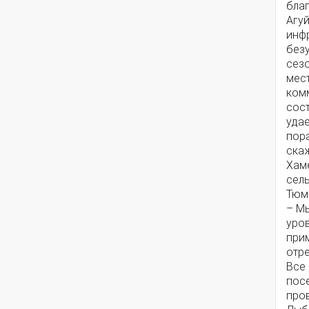
благ
Агуй
инфр
без
сез
мес
комм
сос
удае
пора
ска
Хам
сель
Тюм
– М
уро
прим
отре
Все
посе
про