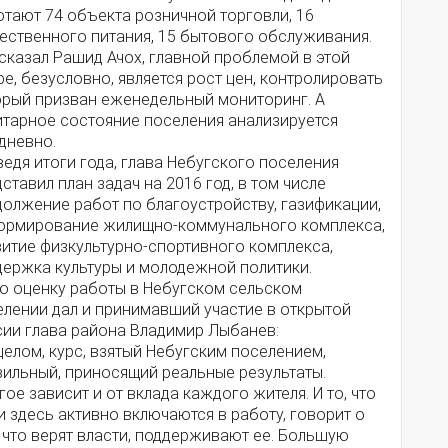
отают 74 объекта розничной торговли, 16
ественного питания, 15 бытового обслуживания.
сказал Рашид Ачох, главной проблемой в этой
е, безусловно, является рост цен, контролировать
орый призван еженедельный мониторинг. А
итарное состояние поселения анализируется
дневно.
едя итоги года, глава Небугского поселения
ставил план задач на 2016 год, в том числе
должение работ по благоустройству, газификации,
ормирование жилищно-коммунального комплекса,
витие физкультурно-спортивного комплекса,
держка культуры и молодежной политики.
ю оценку работы в Небугском сельском
елении дал и принимавший участие в открытой
сии глава района Владимир Лыбанев:
целом, курс, взятый Небугским поселением,
вильный, приносящий реальные результаты.
ое зависит и от вклада каждого жителя. И то, что
 здесь активно включаются в работу, говорит о
 что верят власти, поддерживают ее. Большую