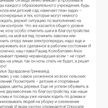
аневым. Он ведь лично вникает в проблемы и
ды каждого образовательного учреждения, будь
кола или детский сад, намечает план задач –
воочередных и тех, которые могут немного
ождать, держит ситуацию по выполнению на
ом контроле. Что же касается общего уровня
и, хочу особо отметить шаги в благоустройстве.
ало, на мой взгляд, починить лавочки или
нить опору линии электропередач, надо еще и
держивать все сделанное в рабочем состоянии. И
 конечно, наш глава Рашид Колобатович Ачох
азывает пример неравнодушия всем – не горит
рь на улице, так он ночь спать не будет, а решит
рос!
алья Эдуардовна Гринвальд:
умаю, у нас самое ухоженное из всех сельских
лений. Посмотрите – детские и спортивные
адки, цветы, деревья. Еще не успели объявить в
не двухмесячник по благоустройству, как наши
комы и тосовцы уже начали ходить по домам и
анизовывать людей на уборку и озеленение
иторий. И люди охотно откликаются! Спросите