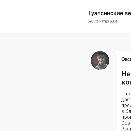
Туапсинские в
39773 материалов
Окс
Не
ко
О п
дал
пре
в б
про
Сов
Раш