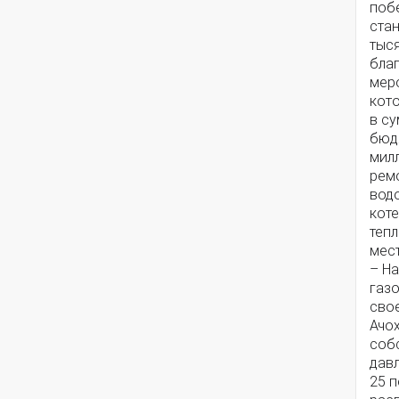
поб
стан
тыс
бла
мер
кот
в су
бюд
милл
рем
вод
кот
теп
мес
– На
газо
сво
Ачо
соб
давл
25 п