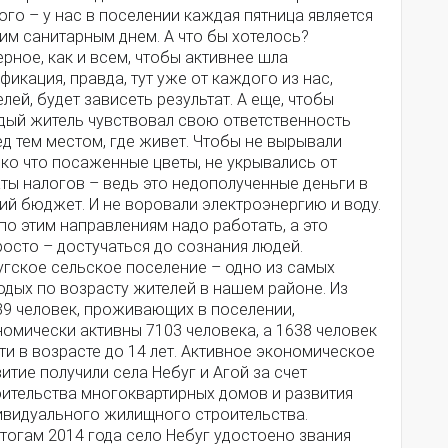
го – у нас в поселении каждая пятница является
им санитарным днем. А что бы хотелось?
рное, как и всем, чтобы активнее шла
фикация, правда, тут уже от каждого из нас,
лей, будет зависеть результат. А еще, чтобы
дый житель чувствовал свою ответственность
д тем местом, где живет. Чтобы не вырывали
ко что посаженные цветы, не укрывались от
ты налогов – ведь это недополученные деньги в
ий бюджет. И не воровали электроэнергию и воду.
по этим направлениям надо работать, а это
осто – достучаться до сознания людей.
угское сельское поселение – одно из самых
одых по возрасту жителей в нашем районе. Из
89 человек, проживающих в поселении,
омически активны 7103 человека, а 1638 человек
ти в возрасте до 14 лет. Активное экономическое
итие получили села Небуг и Агой за счет
оительства многоквартирных домов и развития
ивидуального жилищного строительства.
тогам 2014 года село Небуг удостоено звания