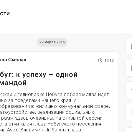
ести
22 марта 2016
ана Смелая
10:13
буг: к успеху – одной
мандой
ляжах и гелиопарке Небуга добрая молва идет
еко за пределами нашего края. И
образования в жилищно-коммунальной сфере,
лагоустройстве, реализация социальных
грамм здесь очевидны. На открытой сессии
ета отчитался глава Небугского поселения
ид Ачох. Владимир Лыбанев, глава