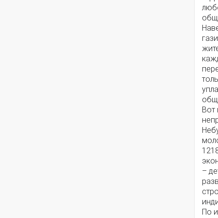
любо
общ
Наве
гази
жите
каж
пере
толь
упла
общ
Вот 
непр
Неб
мол
121
экон
– де
разв
стр
инд
По и