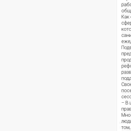
раб
общ
Как 
сфер
кот
сан
еже
Подв
пред
про
реф
раз
под
Сво
пос
сес
– В 
пра
Мног
люди
том,