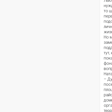
Лыб
нуж
то ш
пер
под
личн
жизн
Но м
заме
под
тут,
пок
фона
воп
Нат
– Д
посе
площ
райо
дом
орг
терр