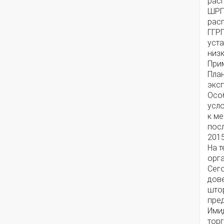
рас
ШРП 
рас
ГГРП
уст
низк
Прим
План
экс
Осо
усл
к м
посл
2015
На 
орг
Сег
дов
што
пре
Ими
тор