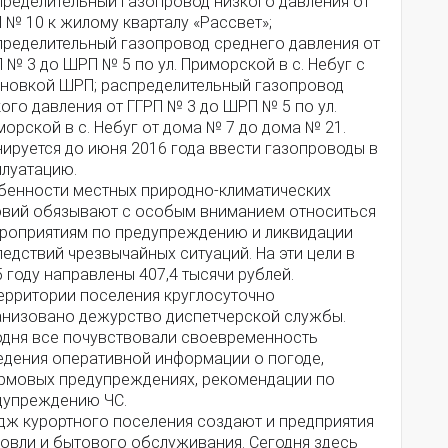
пределительный газопровод низкого давления от
№ 10 к жилому кварталу «Рассвет»;
пределительный газопровод среднего давления от
 № 3 до ШРП № 5 по ул. Приморской в с. Небуг с
ановкой ШРП; распределительный газопровод
ого давления от ГГРП № 3 до ШРП № 5 по ул.
орской в с. Небуг от дома № 7 до дома № 21.
ируется до июня 2016 года ввести газопроводы в
плуатацию.
бенности местных природно-климатических
овий обязывают с особым вниманием относиться
ероприятиям по предупреждению и ликвидации
едствий чрезвычайных ситуаций. На эти цели в
 году направлены 407,4 тысячи рублей.
территории поселения круглосуточно
анизовано дежурство диспетчерской службы.
одня все почувствовали своевременность
едения оперативной информации о погоде,
рмовых предупреждениях, рекомендации по
дупреждению ЧС.
дж курортного поселения создают и предприятия
говли и бытового обслуживания. Сегодня здесь