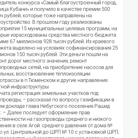
едитель конкурса «Самый благоустроенный город,
ица Кубани» и получило в качестве премии 500
яч рублей, которые тоже направлены на
гоустройство. В прошлом году реализованы
оприятия 15 муниципальных целевых программ, на
орые израсходованы средства местного бюджета
мме 67 миллионов 928 тысяч рублей. Из краевого
жета выделено на условиях софинансирования 25
ионов 150 тысяч рублей. Эти деньги пошли на
онт дорог местного значения, ремонт
опроводных сетей, на приобретение насосов для
ельных, восстановление теплоизоляции
лотрассы в п.Тюменском и другие направления
тной инфраструктуры.
чата регистрация земельных участков под
проводы, – рассказал по вопросу газификации в
ем докладе глава Небугского поселения Рашид
х. – Далее последует оформление прав
ственности на газопроводы среднего и низкого
ения в селе Агой: среднего давления от дома №
о ул. Центральной до ШРП № 10 с установкой ШРП;