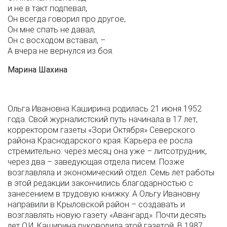
и не в такт подпевал,
Он всегда говорил про другое,
Он мне спать не давал,
Он с восходом вставал, –
А вчера не вернулся из боя.
Марина Шахина
Ольга Ивановна Каширина родилась 21 июня 1952
года. Свой журналистский путь начинала в 17 лет,
корректором газеты «Зори Октября» Северского
района Краснодарского края. Карьера ее росла
стремительно: через месяц она уже – литсотрудник,
через два – заведующая отдела писем. Позже
возглавляла и экономический отдел. Семь лет работы
в этой редакции закончились благодарностью с
занесением в трудовую книжку. А Ольгу Ивановну
направили в Крыловской район – создавать и
возглавлять новую газету «Авангард». Почти десять
лет О.И. Каширина руководила этой газетой. В 1987