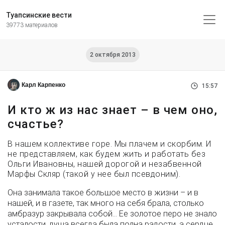
Туапсинские вести
39773 материалов
2 октября 2013
Карл Карпенко
15:57
И кто ж из нас знает – в чем оно,
счастье?
В нашем коллективе горе. Мы плачем и скорбим. И
не представляем, как будем жить и работать без
Ольги Ивановны, нашей дорогой и незабвенной
Марфы Скляр (такой у нее был псевдоним).
Она занимала такое большое место в жизни – и в
нашей, и в газете, так много на себя брала, столько
амбразур закрывала собой… Ее золотое перо не знало
усталости, душа всегда была полна радости, а сердце