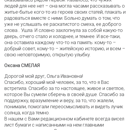
людей для нее нет – она могла часами рассказывать о
житье-бытье кого-то из героев своих статей, плакать и
радоваться вместе с ними. Больно думать о том, что
уже не услышать ее раскатистого смеха, ее доброго
слова… Ушла. И словно захлопнула за собой какую-то
дверь, отчего стало и холоднее, и темнее. И все-таки,
она оставила каждому что-то на память: кому-то –
добрый совет, кому-то – житейскую историю, и всем –
свою неповторимую, открытую улыбку.
Оксана СМЕЛАЯ
Дорогой мой друг, Ольга Ивановна!
Спасибо, хороший мой человек, за то, что я Вас
встретила. Спасибо за то настоящее, живое и светлое,
которое Вы сумели сберечь в своей душе. Спасибо за
поддержку, вразумление и веру, за то, что жалели,
понимали, помогали переосмысливать и видеть лучик
солнца, когда темно.
В нашем с Вами редакционном кабинете всегда висел
лист бумаги с написанными на нем главными