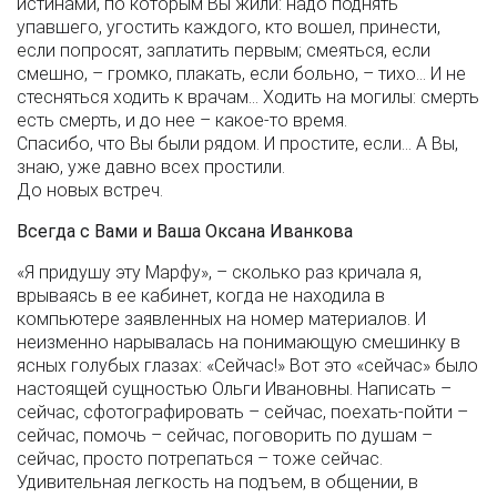
истинами, по которым Вы жили: надо поднять
упавшего, угостить каждого, кто вошел, принести,
если попросят, заплатить первым; смеяться, если
смешно, – громко, плакать, если больно, – тихо… И не
стесняться ходить к врачам… Ходить на могилы: смерть
есть смерть, и до нее – какое-то время.
Спасибо, что Вы были рядом. И простите, если… А Вы,
знаю, уже давно всех простили.
До новых встреч.
Всегда с Вами и Ваша Оксана Иванкова
«Я придушу эту Марфу», – сколько раз кричала я,
врываясь в ее кабинет, когда не находила в
компьютере заявленных на номер материалов. И
неизменно нарывалась на понимающую смешинку в
ясных голубых глазах: «Сейчас!» Вот это «сейчас» было
настоящей сущностью Ольги Ивановны. Написать –
сейчас, сфотографировать – сейчас, поехать-пойти –
сейчас, помочь – сейчас, поговорить по душам –
сейчас, просто потрепаться – тоже сейчас.
Удивительная легкость на подъем, в общении, в