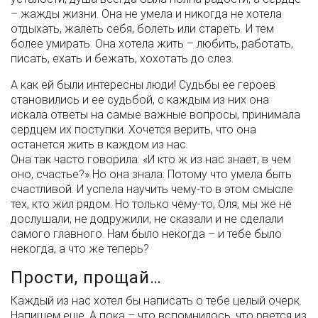
– жажды жизни. Она не умела и никогда не хотела
отдыхать, жалеть себя, болеть или стареть. И тем
более умирать. Она хотела жить – любить, работать,
писать, ехать и бежать, хохотать до слез.
А как ей были интересны люди! Судьбы ее героев
становились и ее судьбой, с каждым из них она
искала ответы на самые важные вопросы, принимала
сердцем их поступки. Хочется верить, что она
останется жить в каждом из нас.
Она так часто говорила: «И кто ж из нас знает, в чем
оно, счастье?» Но она знала. Потому что умела быть
счастливой. И успела научить чему-то в этом смысле
тех, кто жил рядом. Но только чему-то, Оля, мы же не
дослушали, не додружили, не сказали и не сделали
самого главного. Нам было некогда – и тебе было
некогда, а что же теперь?
Прости, прощай…
Каждый из нас хотел бы написать о тебе целый очерк.
Напишем еще. А пока – что вспомнилось, что рвется из