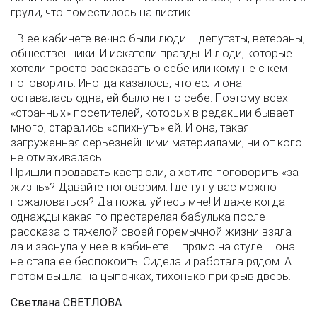
груди, что поместилось на листик…
…В ее кабинете вечно были люди – депутаты, ветераны,
общественники. И искатели правды. И люди, которые
хотели просто рассказать о себе или кому не с кем
поговорить. Иногда казалось, что если она
оставалась одна, ей было не по себе. Поэтому всех
«странных» посетителей, которых в редакции бывает
много, старались «спихнуть» ей. И она, такая
загруженная серьезнейшими материалами, ни от кого
не отмахивалась.
Пришли продавать кастрюли, а хотите поговорить «за
жизнь»? Давайте поговорим. Где тут у вас можно
пожаловаться? Да пожалуйтесь мне! И даже когда
однажды какая-то престарелая бабулька после
рассказа о тяжелой своей горемычной жизни взяла
да и заснула у нее в кабинете – прямо на стуле – она
не стала ее беспокоить. Сидела и работала рядом. А
потом вышла на цыпочках, тихонько прикрыв дверь.
Светлана СВЕТЛОВА