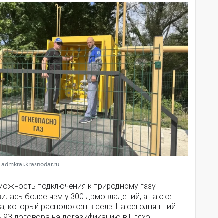
 admkrai.krasnodar.ru
можность подключения к природному газу
илась более чем у 300 домовладений, а также
а, который расположен в селе. На сегодняшний
ь 93 договора на догазификацию в Пляхо