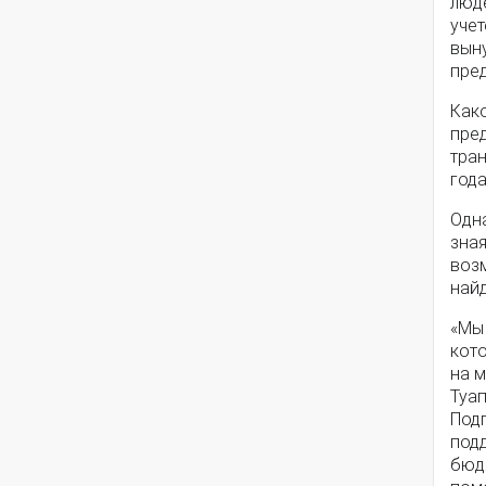
люд
учет
вын
пред
Како
пре
тран
года
Одна
зна
воз
найд
«Мы
кот
на м
Туа
Под
под
бюдж