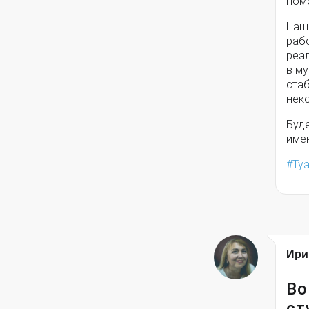
пом
Наш
раб
реа
в м
ста
нек
Буд
име
Ту
Ири
Во
ст