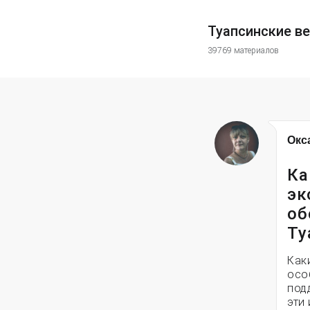
Туапсинские в
39769 материалов
Окс
Ка
эк
об
Ту
Как
осо
под
эти