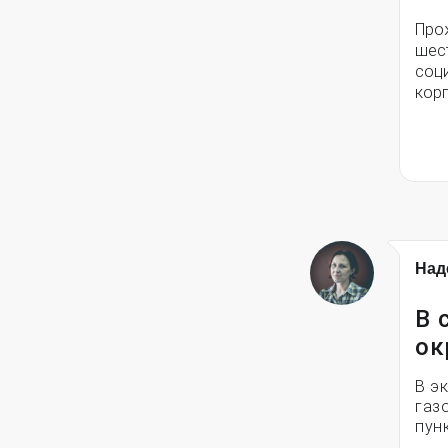
Про
шест
соци
кор
Над
В 
ок
В э
газ
пун