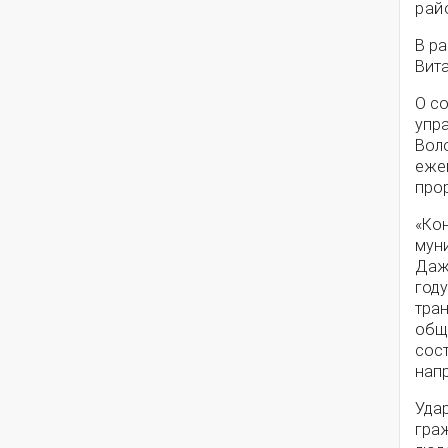
рай
В ра
Вит
О с
упр
Воло
еже
про
«Кон
муни
Даж
году
тран
обще
сос
нап
Удар
граж