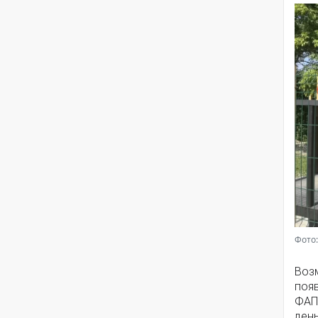
Фото:
Воз
появ
ФАП
ден