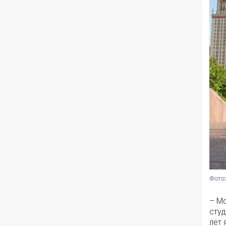
Фото
– Мо
сту
лет