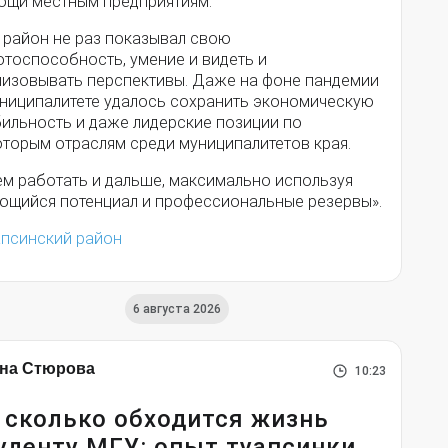
ощи местным предприятиям.
 район не раз показывал свою
отоспособность, умение и видеть и
лизовывать перспективы. Даже на фоне пандемии
униципалитете удалось сохранить экономическую
бильность и даже лидерские позиции по
оторым отраслям среди муниципалитетов края.
ем работать и дальше, максимально используя
ющийся потенциал и профессиональные резервы».
апсинский район
6 августа 2026
на Стюрова
10:23
 сколько обходится жизнь
уденту МГУ: опыт туапсинки