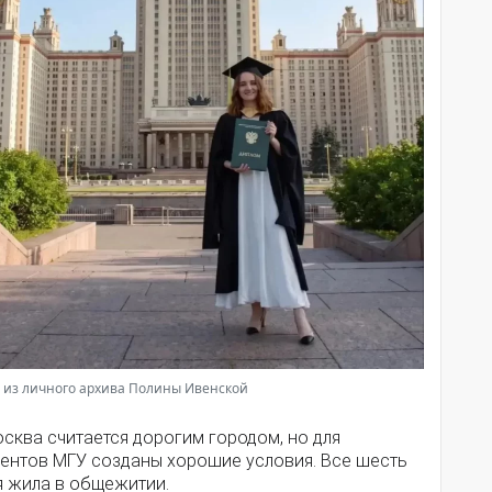
: из личного архива Полины Ивенской
сква считается дорогим городом, но для
дентов МГУ созданы хорошие условия. Все шесть
 я жила в общежитии.