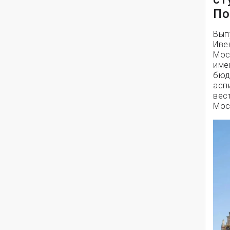
По
Вып
Иве
Мос
име
бюд
асп
вес
Мос