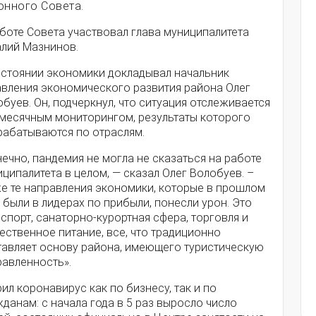
онного Совета.
боте Совета участвовал глава муниципалитета
алий Мазнинов.
остоянии экономики докладывал начальник
авления экономического развития района Олег
буев. Он, подчеркнул, что ситуация отслеживается
месячным мониторингом, результаты которого
рабатываются по отраслям.
ечно, пандемия не могла не сказаться на работе
ципалитета в целом, — сказал Олег Волобуев. –
е те направления экономики, которые в прошлом
 были в лидерах по прибыли, понесли урон. Это
спорт, санаторно-курортная сфера, торговля и
ственное питание, все, что традиционно
тавляет основу района, имеющего туристическую
равленность».
ил коронавирус как по бизнесу, так и по
данам: с начала года в 5 раз выросло число