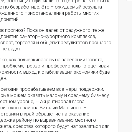
ей, состоящих официально в Центре занятости на
е по безработице. Это – ожидаемый результат
ужденного приостановления работы многих
приятий.
в прогноз? Пока он далек от радужного: те же
дприятия санаторно-курортного комплекса,
спорт, торговля и общепит результатов прошлого
 не дадут.
ко, как подчеркивалось на заседании Совета,
я проблему, трезво и профессионально оценивая
можности, выход к стабилизации экономики будет
ен.
 сегодня прорабатываем все меры поддержки,
орые можем оказать малому и среднему бизнесу
естном уровне, — акцентировал глава
псинского района Виталий Мазнинов. –
готовили в край обращение на оказание
держке району по выравниванию местного
ета, средства которого будут направляться для