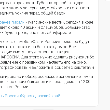
верку на прочность. Губернатор поблагодарил
ого жителя за терпение, стойкость и готовность
единять усилия перед общей бедой.
ранее писали
«Туапсинские вести», сегодня в крае
йдет около 40 акций и флешмобов. Большинство
их будет проведено в онлайн-формате .
амках флешмоба «Флаги России» триколор будут
ещать в окнах и на балконах домов. Все
ающие смогут поучаствовать в акции
НАРОССИИ. Для этого нужно сделать рисунок либо
равление с праздником, наклеить его на окно,
тографировать и выложить в соцсети с хештегами.
ланировано и общероссийское исполнение гимна
тели со своих балконов и из окон домов в 12.00
ют гимн России.
нь России
Краснодарский край