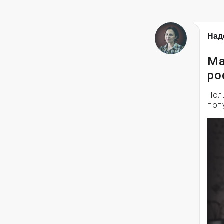
Над
Ма
ро
Пол
поп