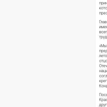
при
кот
пре
Глав
имен
все
труд
«Мы
пред
лет
отц
Отеч
нац
сог
кре
Кон
Пос
Кра
дру