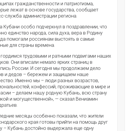
нципах гражданственности и патриотизма,
орые лежат в основе государства, сообщает
сс-служба администрации региона.
а Кубани особо подчеркнул в поздравлении, что
но единство народа, сила духа, вера в Родину
гда помогали россиянам выстоять в самые
ные для страны времена.
 гордимся трудовыми и ратными подвигами наших
ков. Они вписали немало ярких страниц в
опись России. И сегодня мы продолжаем дело
ов и дедов – бережем и защищаем наше
ество. Именно мы – люди разных возрастов,
иональностей, конфессий, проживающие в мире и
ласии – делаем нашу родную Кубань, всю страну
пкой и могущественной», — сказал Вениамин
дратьев.
ледние месяцы особенно показали, что жители
снодарского края готовы прийти на помощь друг
гу – Кубань достойно выдержала еще одну