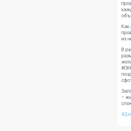
про
кажд
объ
Как
про
из н
В р
разм
жел
#ОК
позд
сфо
Зап
– жи
спо
Де