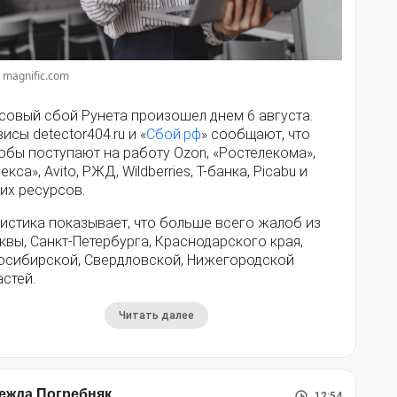
 magnific.com
совый сбой Рунета произошел днем 6 августа.
исы detector404.ru и «
Сбой.рф
» сообщают, что
обы поступают на работу Ozon, «Ростелекома»,
екса», Avito, РЖД, Wildberries, Т-банка, Picabu и
их ресурсов.
истика показывает, что больше всего жалоб из
вы, Санкт-Петербурга, Краснодарского края,
осибирской, Свердловской, Нижегородской
стей.
Читать далее
ежда Погребняк
12:54