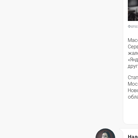
Фото:
Мас
Серв
жал
«Янд
друг
Стат
Моск
Нов
обла
Над