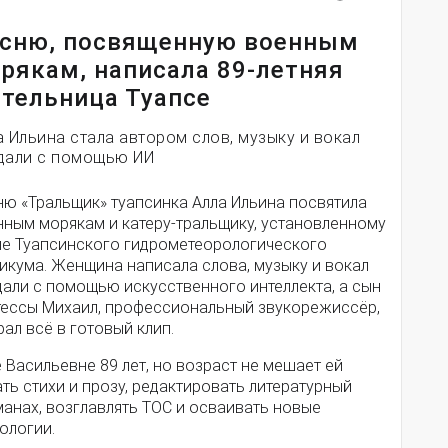
сню, посвященную военным
рякам, написала 89-летняя
тельница Туапсе
а Ильина стала автором слов, музыку и вокал
дали с помощью ИИ
ню «Тральщик» туапсинка Алла Ильина посвятила
нным морякам и катеру-тральщику, установленному
ле Туапсинского гидрометеорологического
икума. Женщина написала слова, музыку и вокал
дали с помощью искусственного интеллекта, а сын
тессы Михаил, профессиональный звукорежиссёр,
ал всё в готовый клип.
 Васильевне 89 лет, но возраст не мешает ей
ть стихи и прозу, редактировать литературный
анах, возглавлять ТОС и осваивать новые
ологии.