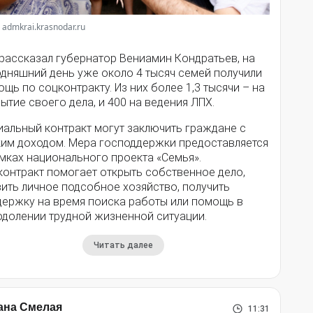
 admkrai.krasnodar.ru
 рассказал губернатор Вениамин Кондратьев, на
одняшний день уже около 4 тысяч семей получили
щь по соцконтракту. Из них более 1,3 тысячи – на
ытие своего дела, и 400 на ведения ЛПХ.
иальный контракт могут заключить граждане с
ким доходом. Мера господдержки предоставляется
мках национального проекта «Семья».
контракт помогает открыть собственное дело,
ить личное подсобное хозяйство, получить
держку на время поиска работы или помощь в
одолении трудной жизненной ситуации.
Читать далее
ана Смелая
11:31