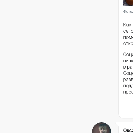
Фото:
Как
сег
помо
откр
Соц
низ
в ра
Соц
разв
под
пре
Окс