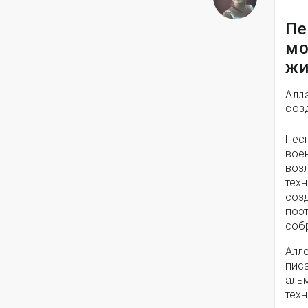
Пе
мо
жи
Алл
соз
Пес
вое
воз
техн
соз
поэ
собр
Алле
писа
альм
техн