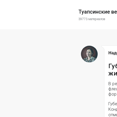
Туапсинские в
39773 материалов
Над
Гу
жи
В р
фле
фор
Губ
Кон
отме