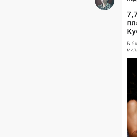
7,
пл
Ку
В б
мил