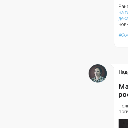
Ране
на 
дек
нов
Со
Над
Ма
ро
Пол
поп