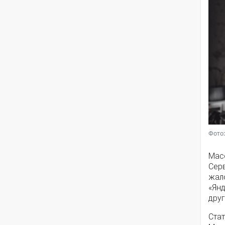
Фото:
Мас
Серв
жал
«Янд
друг
Стат