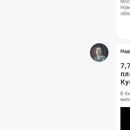
Моск
Нов
обла
Над
7,
пл
Ку
В б
мил