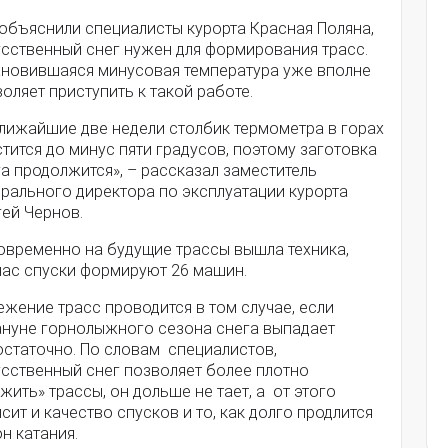
 объяснили специалисты курорта Красная Поляна,
усственный снег нужен для формирования трасс.
ановившаяся минусовая температура уже вполне
оляет приступить к такой работе.
ближайшие две недели столбик термометра в горах
тится до минус пяти градусов, поэтому заготовка
а продолжится», – рассказал заместитель
ерального директора по эксплуатации курорта
гей Чернов.
овременно на будущие трассы вышла техника,
час спуски формируют 26 машин.
жение трасс проводится в том случае, если
ануне горнолыжного сезона снега выпадает
остаточно. По словам специалистов,
усственный снег позволяет более плотно
жить» трассы, он дольше не тает, а от этого
сит и качество спусков и то, как долго продлится
н катания.