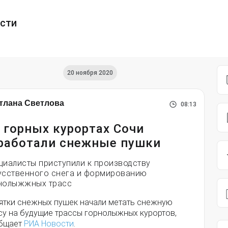
ести
20 ноября 2020
тлана Светлова
08:13
 горных курортах Сочи
работали снежные пушки
циалисты приступили к производству
усственного снега и формированию
нолыжжных трасс
ятки снежных пушек начали метать снежную
су на будущие трассы горнолыжных курортов,
бщает
РИА Новости
.