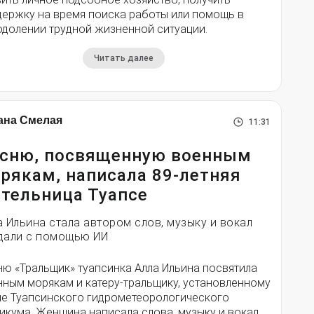
держку на время поиска работы или помощь в
одолении трудной жизненной ситуации.
Читать далее
ана Смелая
11:31
сню, посвященную военным
рякам, написала 89-летняя
тельница Туапсе
а Ильина стала автором слов, музыку и вокал
дали с помощью ИИ
ню «Тральщик» туапсинка Алла Ильина посвятила
нным морякам и катеру-тральщику, установленному
ле Туапсинского гидрометеорологического
икума. Женщина написала слова, музыку и вокал