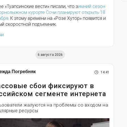
е «Туапсинские вести» писали, что з
имний сезон
горнолыжном курорте Сочи планируют открыть 18
абря
. К этому времени на «Розе Хутор» появится и
ый скоростной подъемник.
чи
6 августа 2026
ежда Погребняк
14:41
ссовые сбои фиксируют в
ссийском сегменте интернета
ьзователи жалуются на проблемы со входом на
улярные ресурсы