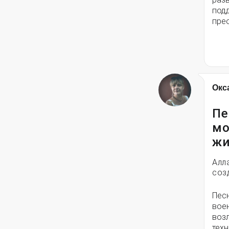
под
пре
Окс
Пе
мо
жи
Алл
соз
Пес
вое
воз
техн