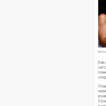
Фото:
Как
сег
помо
откр
Соц
низ
в ра
Соц
разв