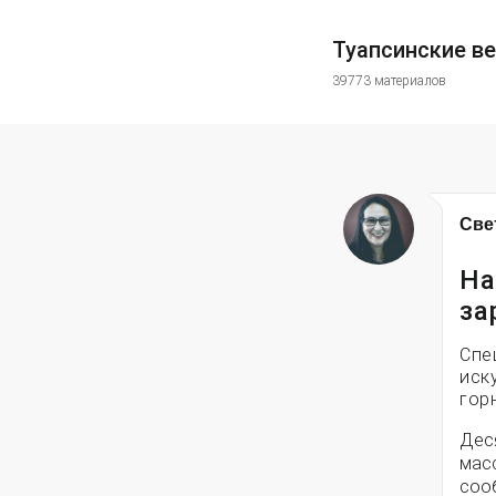
Туапсинские в
39773 материалов
Све
На
за
Спе
иск
гор
Дес
мас
соо