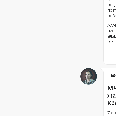
соз
поэ
собр
Алле
писа
альм
техн
Над
МЧ
жа
кр
7 а