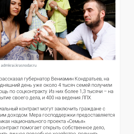
 admkrai.krasnodar.ru
 рассказал губернатор Вениамин Кондратьев, на
одняшний день уже около 4 тысяч семей получили
щь по соцконтракту. Из них более 1,3 тысячи – на
ытие своего дела, и 400 на ведения ЛПХ.
иальный контракт могут заключить граждане с
ким доходом. Мера господдержки предоставляется
мках национального проекта «Семья».
контракт помогает открыть собственное дело,
ить личное подсобное хозяйство, получить