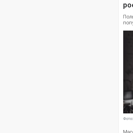
ро
Пол
поп
Фото:
Мас