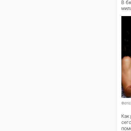
В б
мил
Фото:
Как
сег
помо