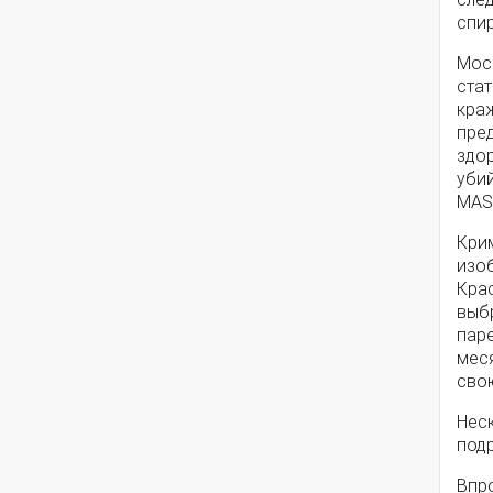
спир
Мос
ста
кра
пред
здор
уби
MAS
Кри
изо
Кра
выб
паре
меся
сво
Неск
под
Впро