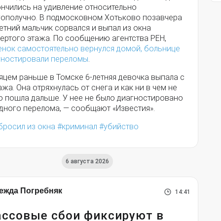
ончились на удивление относительно
гополучно. В подмосковном Хотьково позавчера
етний мальчик сорвался и выпал из окна
ертого этажа. По сообщению агентства РЕН,
енок самостоятельно вернулся домой, больнице
гностировали переломы
.
яцем раньше в Томске 6-летняя девочка выпала с
ажа. Она отряхнулась от снега и как ни в чем не
о пошла дальше. У нее не было диагностировано
одного перелома, — сообщают «Известия».
бросил из окна
криминал
убийство
6 августа 2026
ежда Погребняк
14:41
ссовые сбои фиксируют в