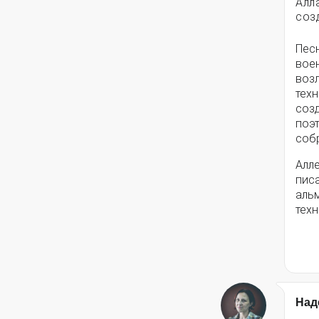
Алл
соз
Пес
вое
воз
техн
соз
поэ
собр
Алле
писа
альм
техн
Над