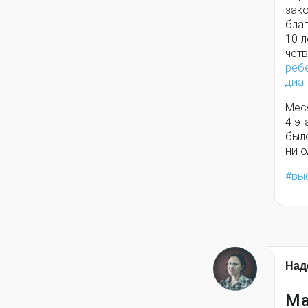
зак
бла
10-л
четв
реб
диа
Мес
4 эт
был
ни 
вы
Над
Ма