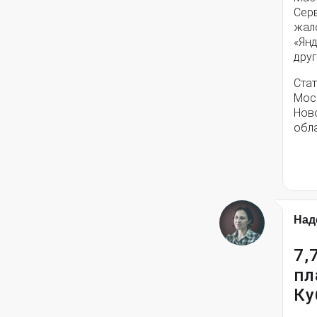
Серв
жал
«Янд
друг
Стат
Моск
Нов
обла
Над
7,
пл
Ку