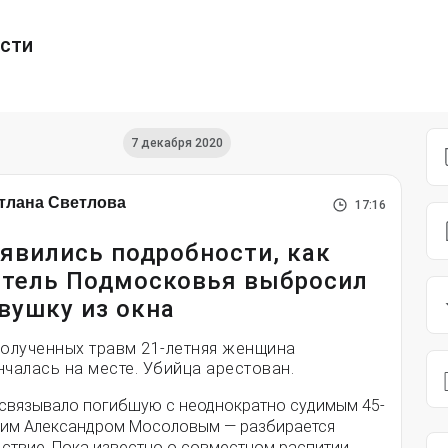
ести
7 декабря 2020
тлана Светлова
17:16
явились подробности, как
тель Подмосковья выбросил
вушку из окна
полученных травм 21-летняя женщина
нчалась на месте. Убийца арестован.
 связывало погибшую с неоднократно судимым 45-
ним Александром Мосоловым — разбирается
дствие. Пока известно о совместном распитии