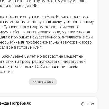
а Ильина стала автором слов, музыку и вокал
дали с помощью ИИ
ню «Тральщик» туапсинка Алла Ильина посвятила
нным морякам и катеру-тральщику, установленному
ле Туапсинского гидрометеорологического
икума. Женщина написала слова, музыку и вокал
дали с помощью искусственного интеллекта, а сын
тессы Михаил, профессиональный звукорежиссёр,
ал всё в готовый клип.
 Васильевне 89 лет, но возраст не мешает ей
ть стихи и прозу, редактировать литературный
анах, возглавлять ТОС и осваивать новые
ологии.
Читать далее
ежда Погребняк
11:09