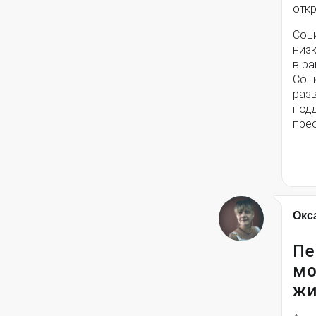
откр
Соц
низ
в ра
Соц
разв
под
пре
Окс
Пе
мо
жи