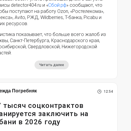
исы detector404.ru и «
Сбой.рф
» сообщают, что
обы поступают на работу Ozon, «Ростелекома»,
екса», Avito, РЖД, Wildberries, Т-банка, Picabu и
их ресурсов.
истика показывает, что больше всего жалоб из
вы, Санкт-Петербурга, Краснодарского края,
осибирской, Свердловской, Нижегородской
стей.
Читать далее
ежда Погребняк
12:54
7 тысяч соцконтрактов
анируется заключить на
бани в 2026 году