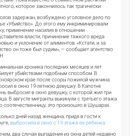
тного, которое закончилось так трагически.
олов задержан, возбуждено уголовное дело по
тье «Убийство». До этого ему инкриминировали
жу, применение насилия в отношении
ставителя власти, причинение тяжкого вреда
овью и уклонение от алиментов. «Кстати, и за
йство он тоже был судим», — сообщает агентство
H.
минальная хроника последних месяцев и лет
билует убийствами подобным способом. В
сноярском крае после ссоры пожилой мужчина
росил в окно 19-летнюю девушку. В Капотне
нь выбросил в окно девушку, с которой жил три
ца. В августе мигранты выкинули с третьего этажа
ю соотечественницу, это произошло в Шушарах.
олько дней назад женщина, придя в гости к
руге,
выбросила в окно с 13 этажа ее ребенка.
чем, два случая выпадения из окна детей недавно