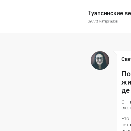
Туапсинские в
39773 материалов
Све
По
жи
де
От 
ско
Что
лет
сле