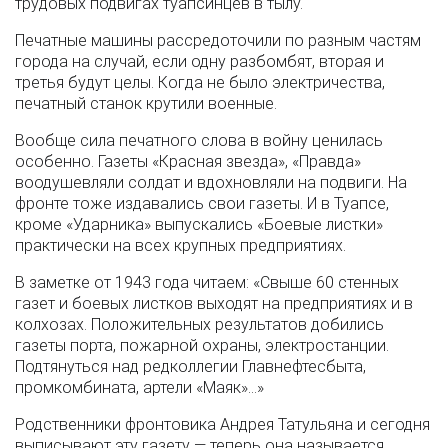
трудовых подвигах туапсинцев в тылу.
Печатные машины рассредоточили по разным частям
города на случай, если одну разбомбят, вторая и
третья будут целы. Когда не было электричества,
печатный станок крутили военные.
Вообще сила печатного слова в войну ценилась
особенно. Газеты «Красная звезда», «Правда»
воодушевляли солдат и вдохновляли на подвиги. На
фронте тоже издавались свои газеты. И в Туапсе,
кроме «Ударника» выпускались «Боевые листки»
практически на всех крупных предприятиях.
В заметке от 1943 года читаем: «Свыше 60 стенных
газет и боевых листков выходят на предприятиях и в
колхозах. Положительных результатов добились
газеты порта, пожарной охраны, электростанции.
Подтянуться над редколлегии Главнефтесбыта,
промкомбината, артели «Маяк»…»
Родственники фронтовика Андрея Татульяна и сегодня
выписывают эту газету — теперь она называется