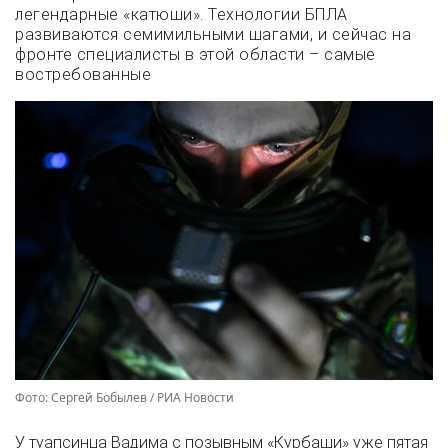
легендарные «катюши». Технологии БПЛА
развиваются семимильными шагами, и сейчас на
фронте специалисты в этой области – самые
востребованные
Фото: Сергей Бобылев / РИА Новости
У туапсинца Вадима с позывным «Курбаши» уже пятая