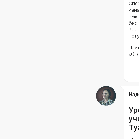
Опе
кана
вык
бес
Кра
полу
Най
«Оп
Над
Ур
уч
Ту