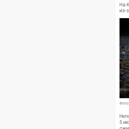
На 
из-
Фото:
Непо
5 и
ожи