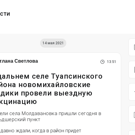
ести
14 мая 2021
тлана Светлова
13:51
дальнем селе Туапсинского
йона новомихайловские
дики провели выездную
кцинацию
ели села Молдавановка пришли сегодня в
ьдшерский пункт
давно ждали, когда в район придет