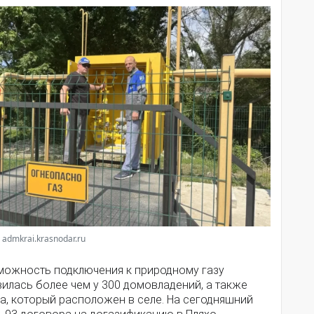
 admkrai.krasnodar.ru
можность подключения к природному газу
илась более чем у 300 домовладений, а также
а, который расположен в селе. На сегодняшний