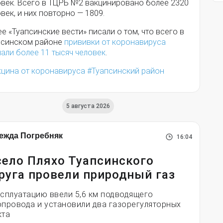
овек. Всего в ТЦРБ №2 вакцинировано более 2320
век, и них повторно — 1809.
е «Туапсинские вести» писали о том, что всего в
псинском районе
прививки от коронавируса
али более 11 тысяч человек
.
кцина от коронавируса
Туапсинский район
5 августа 2026
ежда Погребняк
16:04
село Пляхо Туапсинского
руга провели природный газ
ксплуатацию ввели 5,6 км подводящего
опровода и установили два газорегуляторных
кта