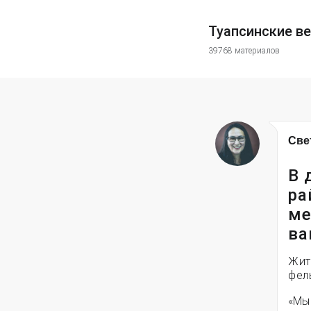
Туапсинские в
39768 материалов
Све
В 
ра
ме
ва
Жит
фел
«Мы 