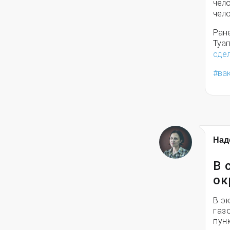
чел
чело
Ране
Туа
сдел
ва
Над
В 
ок
В э
газ
пун