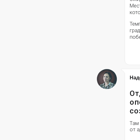
Мес
кото
Тем
град
поб
Над
От
оп
со
Там
от 