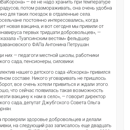
иВаКорона» — ее не надо хранить при температуре
градусов, потом размораживать, она очень удобна
но для таких поездок в отдаленные села.
осельчане постоянно интересовались, когда
ет новая вакцина, и вот сегодня мы привили от
онавируса первых тридцати добровольцев», —
сказала «Туапсинским вестям» фельдшер
давановского ФАПа Антонина Петрушан.
ди них — педагоги местной школы, работники
кого сада, пенсионеры, силовики.
ллектив нашего детского сада «Искорка» привился
лном составе. Никого уговаривать не пришлось.
орот, все очень хотели привиться и ждали этого.
ошо, что сейчас появилась такая возможность
езти вакцину к нам в село», — говорит директор
кого сада, депутат Джубгского Совета Ольга
рнян.
а проверяли здоровье добровольцев и делали
вивки, на следующий раз записалось еще двадцать