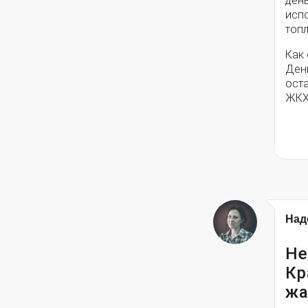
ден
исп
топ
Как
Ден
ост
ЖКХ
Над
Не
Кр
жа