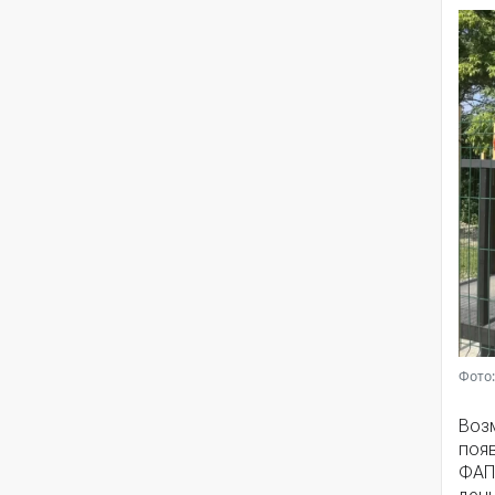
Фото:
Воз
появ
ФАП