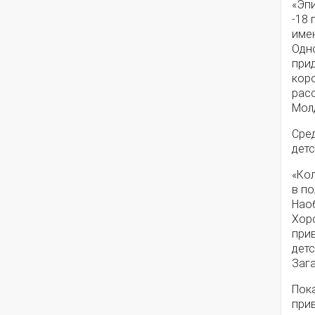
«Эп
-18 
имен
Одн
прид
кор
рас
Мол
Сре
детс
«Ко
в по
Наоб
Хор
прив
детс
Зага
Пок
при