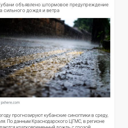
Кубани объявлено штормовое предупреждение
за сильного дождя и ветра
 pxhere.com
году прогнозируют кубанские синоптики в среду,
юля. По данным Краснодарского ЦГМС, в регионе
даются кратковременный дождь с грозой.