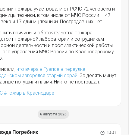
ушении пожара участвовали от РСЧС 72 человека и
диницы техники, в том числе от МЧС России — 47
века и 17 единиц техники. Пострадавших нет.
снить причины и обстоятельства пожара
дстоит пожарной лаборатории и сотрудникам
зорной деятельности и профилактической работы
вного управления МЧС России по Краснодарскому
ю.
писали,
что вчера в Туапсе в переулке
жданском загорелся старый сарай.
За десять минут
арные потушили пламя. Никто не пострадал.
С
пожар в Краснодаре
6 августа 2026
ежда Погребняк
14:41