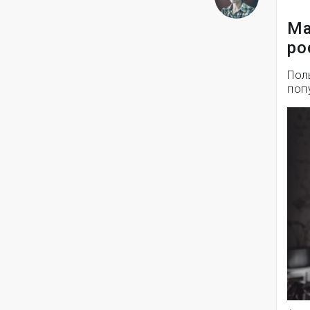
Ма
ро
Пол
поп