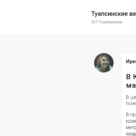
Туапсинские в
39773 материалов
Ири
В 
ма
В ц
пож
В п
кра
метр
ква