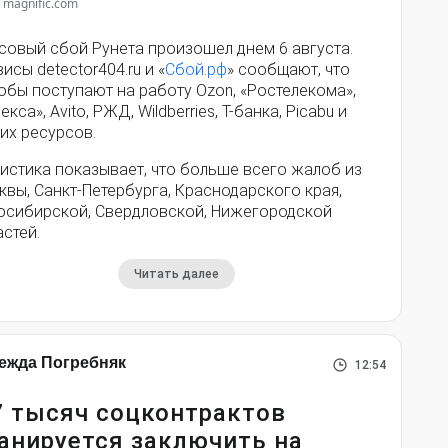
 magnific.com
совый сбой Рунета произошел днем 6 августа.
исы detector404.ru и «
Сбой.рф
» сообщают, что
обы поступают на работу Ozon, «Ростелекома»,
екса», Avito, РЖД, Wildberries, Т-банка, Picabu и
их ресурсов.
истика показывает, что больше всего жалоб из
вы, Санкт-Петербурга, Краснодарского края,
осибирской, Свердловской, Нижегородской
стей.
Читать далее
ежда Погребняк
12:54
7 тысяч соцконтрактов
анируется заключить на