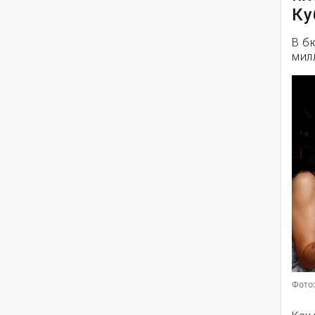
Ку
В б
мил
Фото: