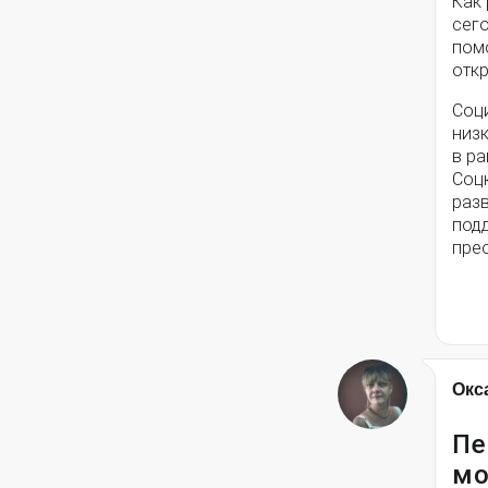
Как
сег
помо
откр
Соц
низ
в ра
Соц
разв
под
пре
Окс
Пе
мо