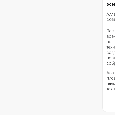
жи
Алл
соз
Пес
вое
воз
техн
соз
поэ
собр
Алле
писа
альм
техн