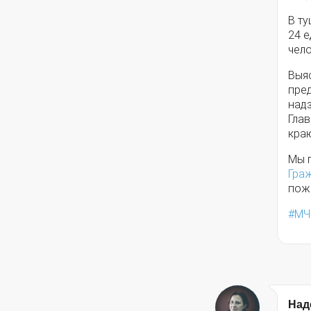
В т
24 е
чело
Выя
пре
над
Гла
кра
Мы 
Гра
пож
МЧ
Над