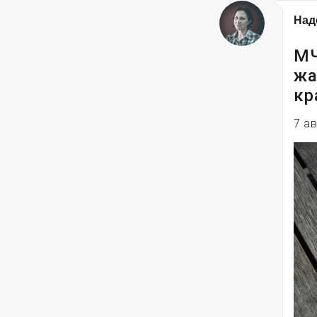
Над
МЧ
жа
кр
7 а