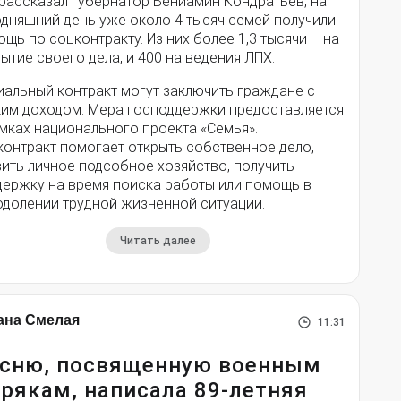
 рассказал губернатор Вениамин Кондратьев, на
одняшний день уже около 4 тысяч семей получили
щь по соцконтракту. Из них более 1,3 тысячи – на
ытие своего дела, и 400 на ведения ЛПХ.
иальный контракт могут заключить граждане с
ким доходом. Мера господдержки предоставляется
мках национального проекта «Семья».
контракт помогает открыть собственное дело,
ить личное подсобное хозяйство, получить
держку на время поиска работы или помощь в
одолении трудной жизненной ситуации.
Читать далее
ана Смелая
11:31
сню, посвященную военным
рякам, написала 89-летняя