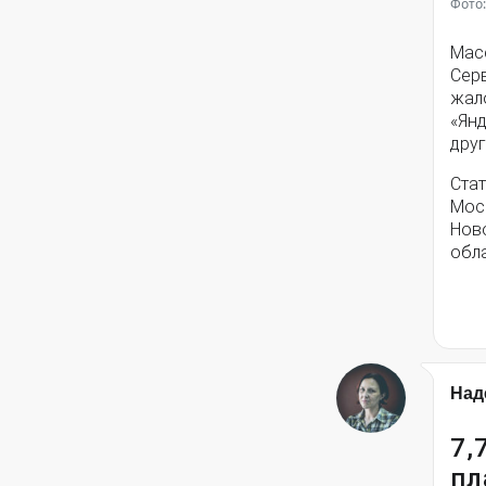
Фото:
Мас
Серв
жал
«Янд
друг
Стат
Моск
Нов
обла
Над
7,
пл