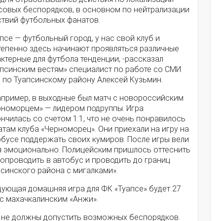
совых беспорядков, в основном по нейтрализации
ствий футбольных фанатов.
псе — футбольный город, у нас свой клуб и
тепенно здесь начинают проявляться различные
ктерные для футбола тенденции, -рассказал
апсинским вестям» специалист по работе со СМИ
 по Туапсинскому району Алексей Кузьмин.
апример, в выходные был матч с новороссийским
рноморцем» — лидером подруппы. Игра
нчилась со счетом 1:1, что не очень понравилось
там клуба «Черноморец». Они приехали на игру на
обусе поддержать своих кумиров. После игры вели
я эмоционально. Полицейским пришлось оттеснить
сопроводить в автобус и проводить до границ
синского района с мигалками».
дующая домашняя игра для ФК «Туапсе» будет 27
 с махачкалинским «Анжи».
 не должны допустить возможных беспорядков.