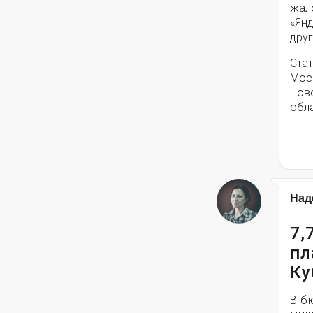
жал
«Янд
друг
Стат
Моск
Нов
обла
Над
7,
пл
Ку
В б