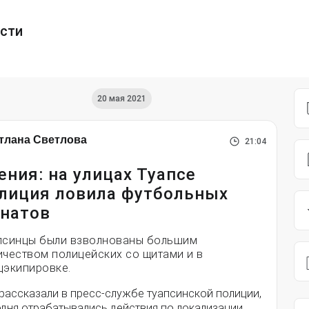
ести
20 мая 2021
тлана Светлова
21:04
ения: на улицах Туапсе
лиция ловила футбольных
натов
псинцы были взволнованы большим
ичеством полицейских со щитами и в
цэкипировке.
рассказали в пресс-службе туапсинской полиции,
одня отрабатывались действия по локализации