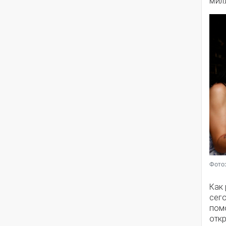
мил
Фото:
Как
сег
помо
откр