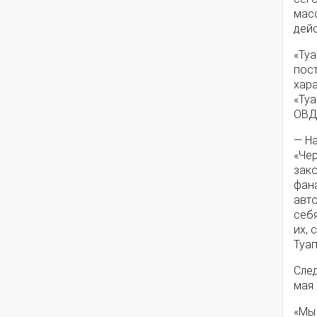
мас
дей
«Туа
пос
хара
«Ту
ОВД
— Н
«Че
зако
фана
авт
себ
их, 
Туап
Сле
мая
«Мы