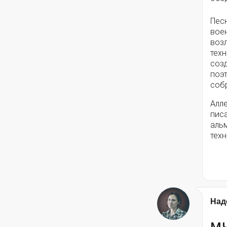
Пес
вое
воз
техн
соз
поэ
собр
Алле
писа
альм
техн
Над
МЧ