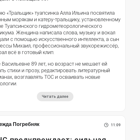
ню «Тральщик» туапсинка Алла Ильина посвятила
нным морякам и катеру-тральщику, установленному
ле Туапсинского гидрометеорологического
икума. Женщина написала слова, музыку и вокал
дали с помощью искусственного интеллекта, а сын
тессы Михаил, профессиональный звукорежиссёр,
ал всё в готовый клип.
 Васильевне 89 лет, но возраст не мешает ей
ть стихи и прозу, редактировать литературный
анах, возглавлять ТОС и осваивать новые
ологии.
Читать далее
ежда Погребняк
11:09
С предупреждает: сильная