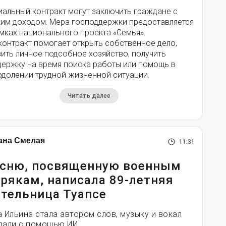
иальный контракт могут заключить граждане с
ким доходом. Мера господдержки предоставляется
мках национального проекта «Семья».
контракт помогает открыть собственное дело,
ить личное подсобное хозяйство, получить
держку на время поиска работы или помощь в
одолении трудной жизненной ситуации.
Читать далее
ана Смелая
11:31
сню, посвященную военным
рякам, написала 89-летняя
тельница Туапсе
а Ильина стала автором слов, музыку и вокал
дали с помощью ИИ