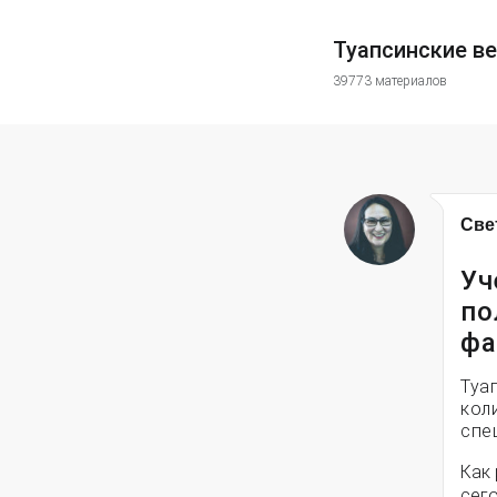
Туапсинские в
39773 материалов
Све
Уч
по
фа
Туа
кол
спе
Как 
сег