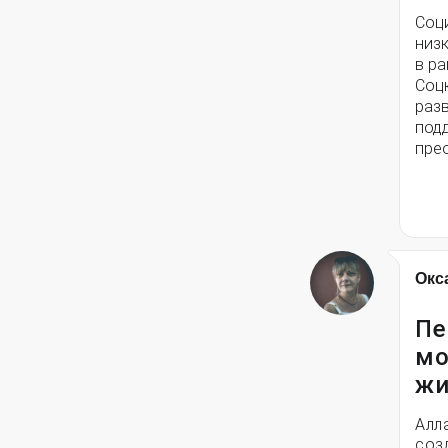
Соц
низ
в ра
Соц
разв
под
пре
Окс
Пе
мо
жи
Алл
соз