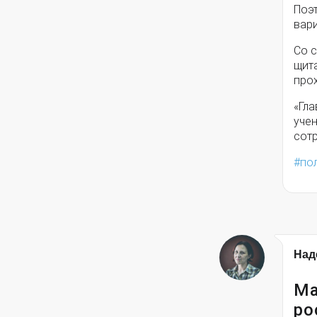
Поэ
вари
Со с
щит
прох
«Гла
учен
сотр
по
Над
Ма
ро