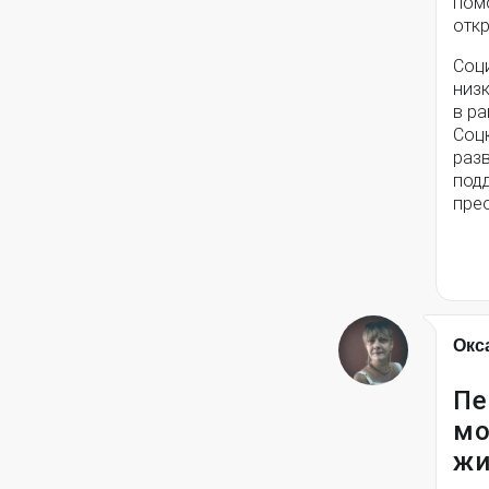
помо
откр
Соц
низ
в ра
Соц
разв
под
пре
Окс
Пе
мо
жи