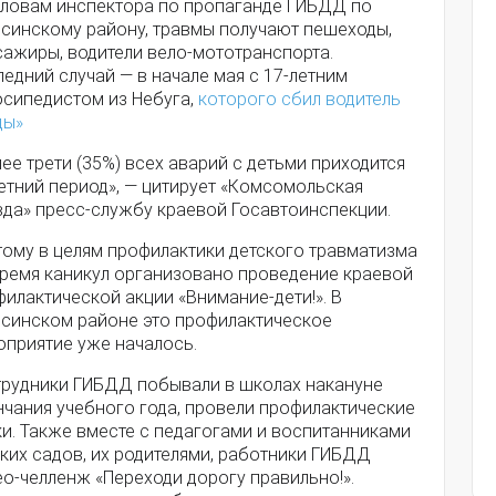
словам инспектора по пропаганде ГИБДД по
псинскому району, травмы получают пешеходы,
сажиры, водители вело-мототранспорта.
едний случай — в начале мая с 17-летним
осипедистом из Небуга,
которого сбил водитель
ды»
ее трети (35%) всех аварий с детьми приходится
етний период», — цитирует «Комсомольская
вда» пресс-службу краевой Госавтоинспекции.
тому в целям профилактики детского травматизма
время каникул организовано проведение краевой
илактической акции «Внимание-дети!». В
псинском районе это профилактическое
оприятие уже началось.
трудники ГИБДД побывали в школах накануне
нчания учебного года, провели профилактические
и. Также вместе с педагогами и воспитанниками
ких садов, их родителями, работники ГИБДД
о-челленж «Переходи дорогу правильно!».