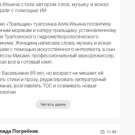
а Ильина стала автором слов, музыку и вокал
дали с помощью ИИ
ню «Тральщик» туапсинка Алла Ильина посвятила
нным морякам и катеру-тральщику, установленному
ле Туапсинского гидрометеорологического
икума. Женщина написала слова, музыку и вокал
дали с помощью искусственного интеллекта, а сын
тессы Михаил, профессиональный звукорежиссёр,
ал всё в готовый клип.
 Васильевне 89 лет, но возраст не мешает ей
ть стихи и прозу, редактировать литературный
анах, возглавлять ТОС и осваивать новые
ологии.
Читать далее
ежда Погребняк
11:09