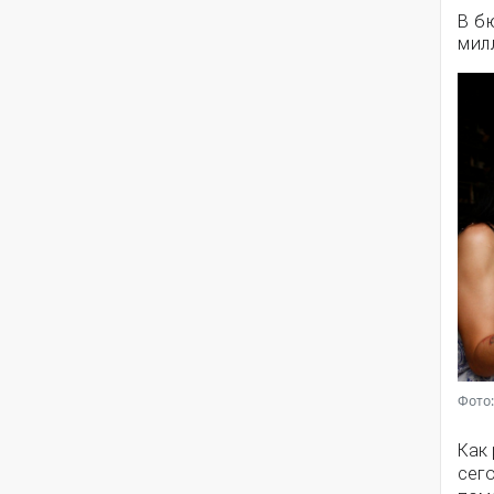
В б
мил
Фото:
Как
сег