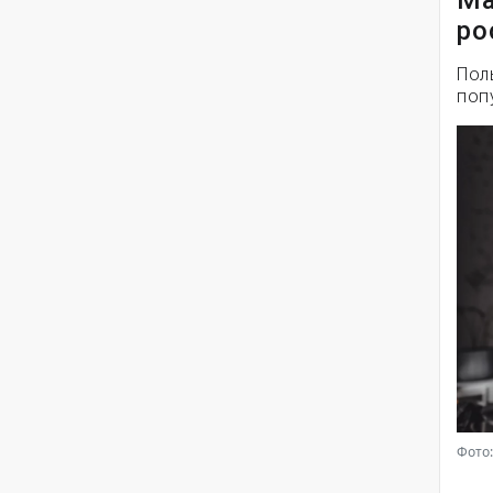
Ма
ро
Пол
поп
Фото: