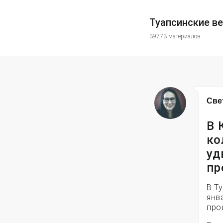
Туапсинские в
39773 материалов
Све
В 
ко
уд
пр
В Т
янв
про