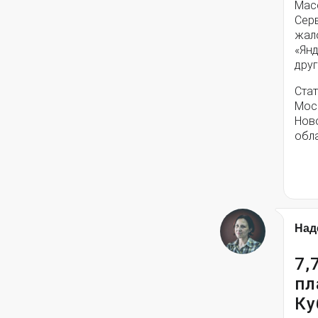
Мас
Серв
жал
«Янд
друг
Стат
Моск
Нов
обла
Над
7,
пл
Ку