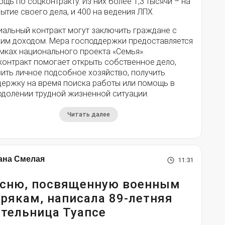
щь по соцконтракту. Из них более 1,3 тысячи – на
ытие своего дела, и 400 на ведения ЛПХ.
иальный контракт могут заключить граждане с
ким доходом. Мера господдержки предоставляется
мках национального проекта «Семья».
контракт помогает открыть собственное дело,
ить личное подсобное хозяйство, получить
держку на время поиска работы или помощь в
одолении трудной жизненной ситуации.
Читать далее
ана Смелая
11:31
сню, посвященную военным
рякам, написала 89-летняя
тельница Туапсе