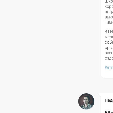
Шко
кор
соц
выкл
Тим
В Г
мер
соб
орг
экс
озд
дт
Над