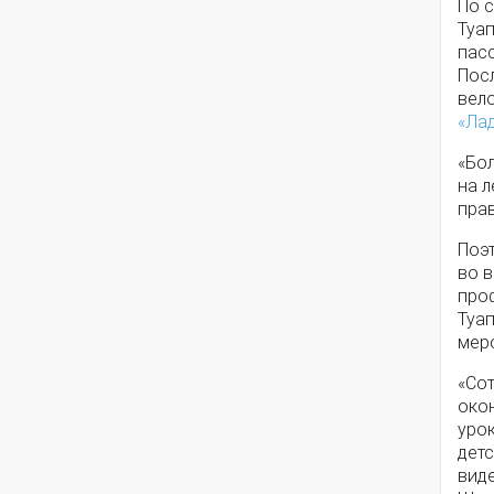
По 
Туа
пас
Посл
вел
«Ла
«Бол
на л
пра
Поэ
во 
проф
Туа
мер
«Со
око
урок
детс
виде