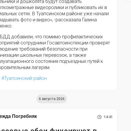
льники и дошколята будут создавать
откометражные видеоролики и публиковать их в
иальных сетях. В Туапсинском районе уже начали
адывать фото и видео», -рассказала Галина
ченко.
ИБДД добавили, что помимо профилактических
оприятий сотрудники Госавтоинспекции проверят
людение требований безопасности при
анизации школьных перевозок, а также
плуатационного состояния подъездных путей к
оровительным лагерям.
п
Туапсинский район
6 августа 2026
ежда Погребняк
14:41