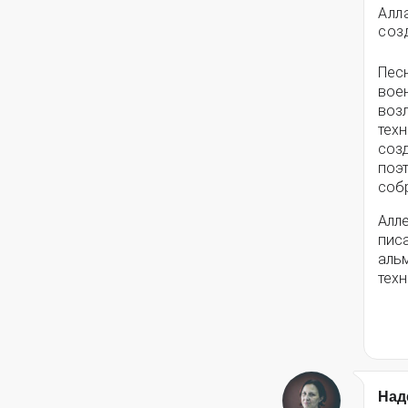
Алл
соз
Пес
вое
воз
техн
соз
поэ
собр
Алле
писа
альм
техн
Над