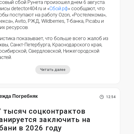
совый сбой Рунета произошел днем 6 августа.
исы detector404.ru и «
Сбой.рф
» сообщают, что
обы поступают на работу Ozon, «Ростелекома»,
екса», Avito, РЖД, Wildberries, Т-банка, Picabu и
их ресурсов.
истика показывает, что больше всего жалоб из
вы, Санкт-Петербурга, Краснодарского края,
осибирской, Свердловской, Нижегородской
стей.
Читать далее
ежда Погребняк
12:54
7 тысяч соцконтрактов
анируется заключить на
бани в 2026 году