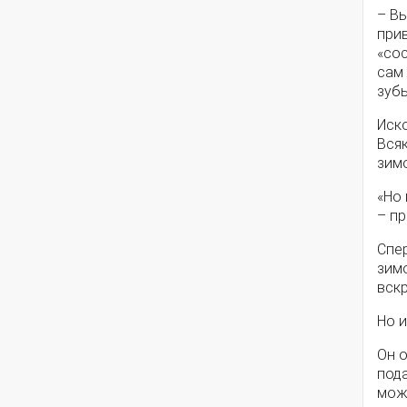
– Вы
прив
«сос
сам
зубы
Иск
Всяк
зим
«Но 
– п
Спер
зимо
вск
Но и
Он о
под
можн