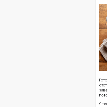
Гот
отст
заве
пот
Я та