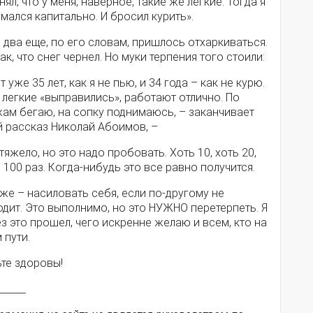
нял, что у меня, наверное, такие же легкие. Тогда я
мался капитально. И бросил курить».
 два еще, по его словам, пришлось отхаркиваться.
ак, что снег чернел. Но муки терпения того стоили:
т уже 35 лет, как я не пью, и 34 года – как не курю.
легкие «выправились», работают отлично. По
жам бегаю, на сопку поднимаюсь, – заканчивает
й рассказ Николай Абоимов, –
тяжело, но это надо пробовать. Хоть 10, хоть 20,
 100 раз. Когда-нибудь это все равно получится.
же – насиловать себя, если по-другому не
дит. Это выполнимо, но это НУЖНО перетерпеть. Я
з это прошел, чего искренне желаю и всем, кто на
 пути.
те здоровы!
______