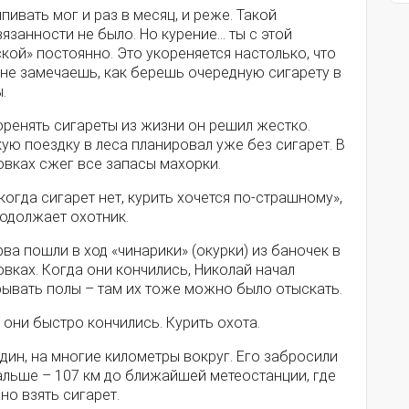
пивать мог и раз в месяц, и реже. Такой
язанности не было. Но курение… ты с этой
кой» постоянно. Это укореняется настолько, что
 не замечаешь, как берешь очередную сигарету в
.
оренять сигареты из жизни он решил жестко.
ую поездку в леса планировал уже без сигарет. В
овках сжег все запасы махорки.
когда сигарет нет, курить хочется по-страшному»,
родолжает охотник.
ва пошли в ход «чинарики» (окурки) из баночек в
вках. Когда они кончились, Николай начал
рывать полы – там их тоже можно было отыскать.
 они быстро кончились. Курить охота.
дин, на многие километры вокруг. Его забросили
альше – 107 км до ближайшей метеостанции, где
о взять сигарет.