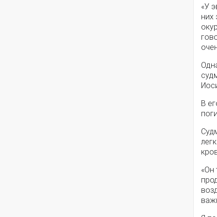
«У э
них 
окур
гово
оче
Одна
суд
Иос
В ег
поги
Судм
легк
кров
«Он 
прод
возд
важн