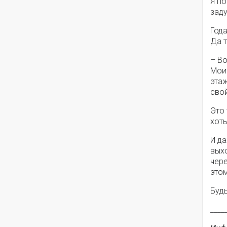
Я по
заду
Года
Да т
– Во
Мои 
эта
сво
Это 
хоть
И да
выхо
чере
этом
Будь
____