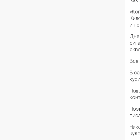
Как
«Ко
Кило
и не
Дне
сиг
скв
Все 
В с
кури
Под
конт
Поэ
писа
Ник
куда