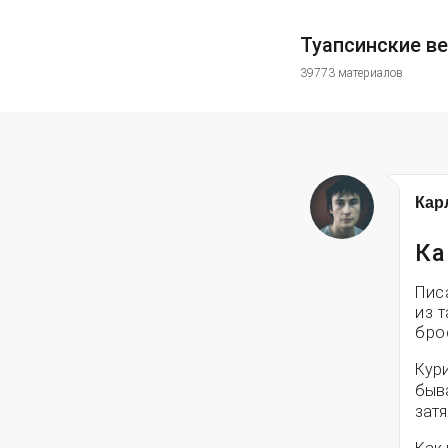
Туапсинские в
39773 материалов
Кар
Ка
Пис
из 
бро
Кури
быва
зат