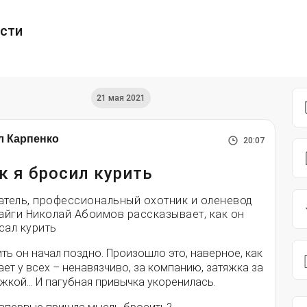
ести
21 мая 2021
л Карпенко
20:07
к я бросил курить
атель, профессиональный охотник и оленевод
тайги Николай Абоимов рассказывает, как он
сал курить
ть он начал поздно. Произошло это, наверное, как
ет у всех – ненавязчиво, за компанию, затяжка за
яжкой… И пагубная привычка укоренилась.