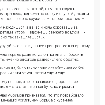
 впервые пришла мысль бросить?
гда занимаешься охотой, ты много ходишь.
метры леса, подъемы на сопку и спуск. А дыхалки
 хватает. Голова кружится! – говорит охотник. –
м находишься, а вечер и ночь коротаешь за
аретами. Утром – вдохнешь свежего воздуха – и
ерно так закашляешься…».
усугубляло еще и давнее пристрастие к спиртному.
амые первые разы, когда он попытался бросить
ть, именно алкоголь развернул его обратно.
выпивши, было так хорошо ослабить над собой
роль и затянуться… потом еще и еще.
тому первое, с чего началось оздоровление
теля – это отставленная бутылка и рюмка.
олай Абоимов признается, что это потребовало
 меньших усилий, чем борьба с курением: