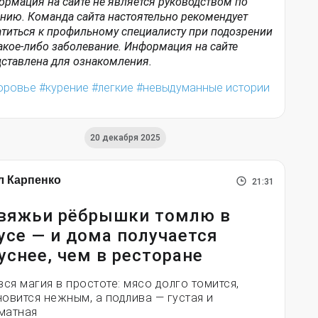
рмация на сайте не является руководством по
нию. Команда сайта настоятельно рекомендует
титься к профильному специалисту при подозрении
акое-либо заболевание. Информация на сайте
ставлена для ознакомления.
оровье
курение
легкие
невыдуманные истории
20 декабря 2025
л Карпенко
21:31
вяжьи рёбрышки томлю в
усе — и дома получается
уснее, чем в ресторане
вся магия в простоте: мясо долго томится,
новится нежным, а подлива — густая и
матная