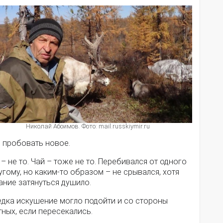
Николай Абоимов. Фото: mail.russkiymir.ru
л пробовать новое.
– не то. Чай – тоже не то. Перебивался от одного
угому, но каким-то образом – не срывался, хотя
ание затянуться душило.
едка искушение могло подойти и со стороны
ных, если пересекались.