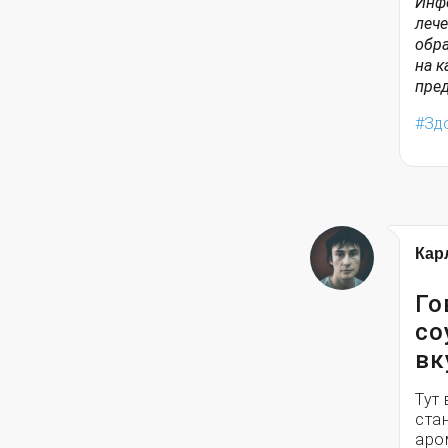
Инфо
лече
обра
на к
пред
Зд
Кар
Го
со
вк
Тут 
ста
аро