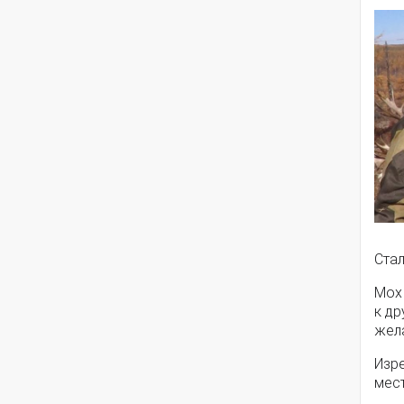
Ста
Мох 
к др
жел
Изр
мест