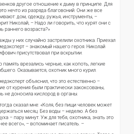
венков другое отношение к дыму в принципе. Для
это нечто из разряда благовоний. Они же все
ивают: дом, одежду, ружья, инструменты, –
рит Николай, – Надо ли говорить, что курят они с
нь раннего возраста?»
жды у них случайно застрелили охотника. Приехал
медэксперт – знакомый нашего героя. Николай
ифович присутствовал при вскрытии.
о память врезались черные, как копоть, легкие
бшего. Оказывается, охотник много курил.
едэксперт объяснил, что это естественно –
ие от курения были практически закоксованы,
ь не доносила кислород в органы.
тогда сказал мне: «Коля, без пищи человек может
ержаться месяц. Без воды – неделю. А без
уха – пару минут. Уж для тебя, охотника, знать это
ее всего», – вспоминает писатель. –