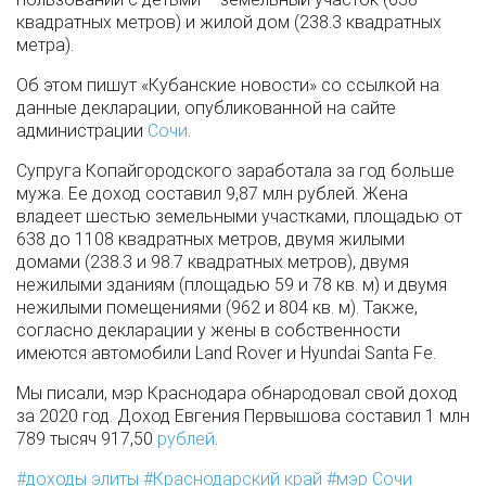
квадратных метров) и жилой дом (238.3 квадратных
метра).
Об этом пишут «Кубанские новости» со ссылкой на
данные декларации, опубликованной на сайте
администрации
Сочи
.
Супруга Копайгородского заработала за год больше
мужа. Ее доход составил 9,87 млн рублей. Жена
владеет шестью земельными участками, площадью от
638 до 1108 квадратных метров, двумя жилыми
домами (238.3 и 98.7 квадратных метров), двумя
нежилыми зданиям (площадью 59 и 78 кв. м) и двумя
нежилыми помещениями (962 и 804 кв. м). Также,
согласно декларации у жены в собственности
имеются автомобили Land Rover и Hyundai Santa Fe.
Мы писали, мэр Краснодара обнародовал свой доход
за 2020 год. Доход Евгения Первышова составил 1 млн
789 тысяч 917,50
рублей
.
доходы элиты
Краснодарский край
мэр Сочи