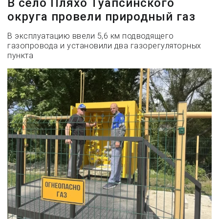
В село Пляхо Туапсинского
округа провели природный газ
В эксплуатацию ввели 5,6 км подводящего
газопровода и установили два газорегуляторных
пункта