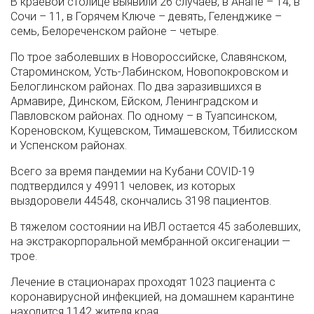
В краевой столице выявили 26 случаев, в Анапе – 14, в
Сочи – 11, в Горячем Ключе – девять, Геленджике –
семь, Белореченском районе – четыре.
По трое заболевших в Новороссийске, Славянском,
Староминском, Усть-Лабинском, Новопокровском и
Белоглинском районах. По два заразившихся в
Армавире, Динском, Ейском, Ленинградском и
Павловском районах. По одному – в Туапсинском,
Кореновском, Кущевском, Тимашевском, Тбилисском
и Успенском районах.
Всего за время пандемии на Кубани COVID-19
подтвердился у 49911 человек, из которых
выздоровели 44548, скончались 3198 пациентов.
В тяжелом состоянии на ИВЛ остается 45 заболевших,
на экстракорпоральной мембранной оксигенации —
трое.
Лечение в стационарах проходят 1023 пациента с
коронавирусной инфекцией, на домашнем карантине
находится 1142 жителя края.