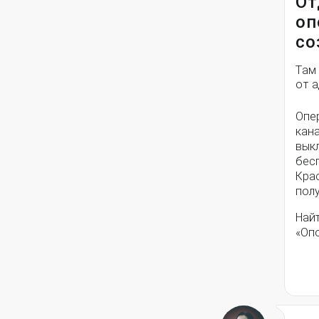
От
оп
со
Там
от 
Опе
кана
вык
бес
Кра
полу
Най
«Оп