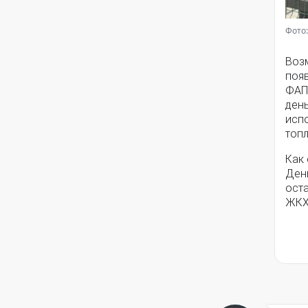
Фото:
Воз
появ
ФАП
ден
исп
топ
Как
Ден
ост
ЖКХ