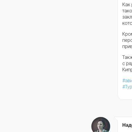
Как
так
зак
кото
Кром
перс
прив
Так
с ря
Кипр
ав
Ту
Над