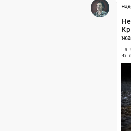
Над
Не
Кр
жа
На 
из-