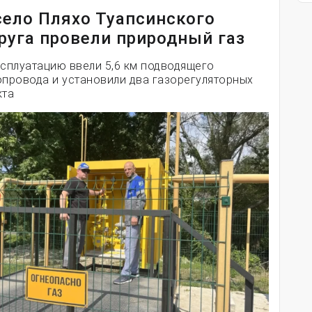
село Пляхо Туапсинского
руга провели природный газ
ксплуатацию ввели 5,6 км подводящего
опровода и установили два газорегуляторных
кта