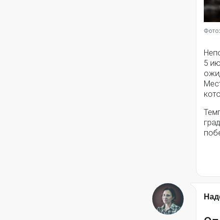
Фото:
Непо
5 и
ожи
Мес
кото
Тем
град
поб
Над