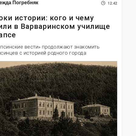
ежда Погребняк
12:42
оки истории: кого и чему
или в Варваринском училище
апсе
апсинские вести» продолжают знакомить
псинцев с историей родного города