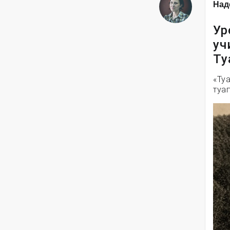
Над
Ур
уч
Ту
«Ту
туа