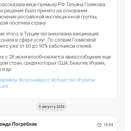
 рассказала вице-премьер РФ Татьяна Голикова
ое решение было принято на основании
лючения российской инспекционной группы,
рая посетила страну.
е этого, в Турции организована вакцинация
онала в сфере услуг. По словам Голиковой
ито уже от 60 до 90% работников отелей.
же с 28 июня возобновляется авиасообщение еще
дом стран, среди которых США, Бельгия, Италия,
 и др.
иарейсы
коронавирус
общество
туризм
рция
5 августа 2026
ежда Погребняк
16:04