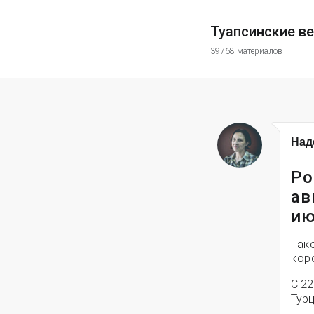
Туапсинские в
39768 материалов
Над
Ро
ав
ию
Так
кор
С 2
Тур