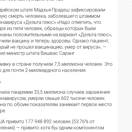
ндийском штате Мадхья-Прадеш зафиксировали
вую смерть человека, заболевшего штаммом
навируса «Дельта плюс».«Надо отметить, что
ре из пяти человек, образцы которых были
знаны положительными на вариант «Дельта плюс»,
чили вакцину и теперь здоровы. Однако пациент,
рый не прошел вакцинацию, умер от вируса», —
ил министр штата Вишвас Саранг .
ивку в стране получили 7,5 миллиона человек. Это
 для почти 2-миллиардного населения.
А
ачала пандемии 33,5 миллиона случаев заражения
онавирусом, умерли свыше 602 тысячи человек.
ана по обоим показателям занимает первое место
ире.
А привито 177 948 892 человек (53.76% от
еления) — привито хотя бы одним компонентом