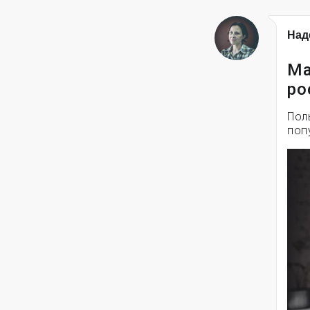
Над
Ма
ро
Пол
поп