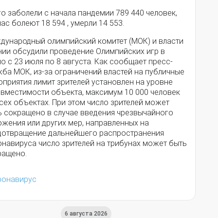
о заболели с начала пандемии 789 440 человек,
ас болеют 18 594 , умерли 14 553.
дународный олимпийский комитет (МОК) и власти
нии обсудили проведение Олимпийских игр в
о с 23 июля по 8 августа. Как сообщает пресс-
ба МОК, из-за ограничений властей на публичные
оприятия лимит зрителей установлен на уровне
 вместимости объекта, максимум 10 000 человек
сех объектах. При этом число зрителей может
ь сокращено в случае введения чрезвычайного
ожения или других мер, направленных на
дотвращение дальнейшего распространения
онавируса число зрителей на трибунах может быть
ращено.
ронавирус
6 августа 2026