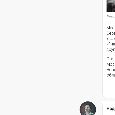
Фото:
Мас
Серв
жал
«Янд
друг
Стат
Моск
Нов
обла
Над