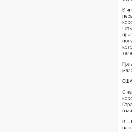
В и
пер
коро
четы
при
полу
кото
заяв
Прив
мало
СШ
С н
кор
Стр
в м
В СШ
нас