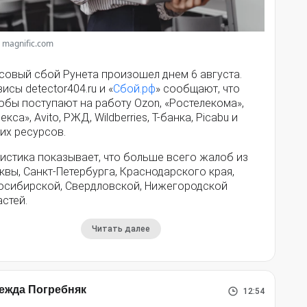
 magnific.com
совый сбой Рунета произошел днем 6 августа.
исы detector404.ru и «
Сбой.рф
» сообщают, что
обы поступают на работу Ozon, «Ростелекома»,
екса», Avito, РЖД, Wildberries, Т-банка, Picabu и
их ресурсов.
истика показывает, что больше всего жалоб из
вы, Санкт-Петербурга, Краснодарского края,
осибирской, Свердловской, Нижегородской
стей.
Читать далее
ежда Погребняк
12:54