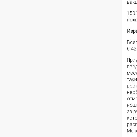
вак
150 
пол
Изр
Всег
6 4
При
вве
меся
так
рест
нео
отме
нош
за р
кото
расп
Мекс