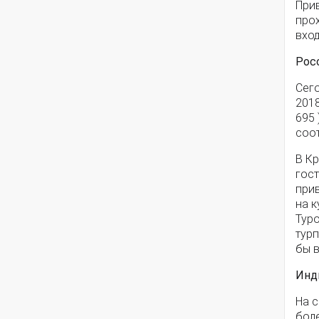
При
прох
вход
Рос
Сег
2018
695 
соот
В К
гост
прив
на к
Туро
турп
бы в
Инд
На с
боле