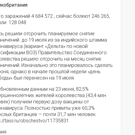
икобритания
о заражений 4 684 572 , сейчас болеют 246 265,
рли 128 048
сь решили отсрочить планируемое снятие
аничений до 19 июля из-за индийского штамма
онавируса (вариант «Дельта» по новой
ссификации ВОЗ) Правительство Соединенного
олевства решило отсрочить на месяц снятие
аничений. Изначально это планировалось сделать
юня, однако в начале прошлой недели «день
боды» был перенесен на 19 июля.
обновленным данным на 23 июня, 82,5%
ершеннолетних жителей королевства (43,4 млн
век) получили первую дозу вакцины от
онавируса. Полностью привиты уже 60,3%
слых британцев — почти 31,7 млн человек.
s://tass.ru/obschestvo/11735831
ния