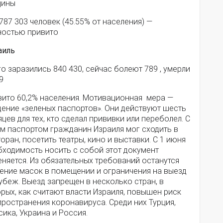
цины
787 303 человек (45.55% от населения) —
ностью привито
аиль
о заразились 840 430, сейчас болеют 789 , умерли
29
вито 60,2% населения. Мотивационная мера —
дение «зеленых паспортов». Они действуют шесть
цев для тех, кто сделал прививки или переболел. С
им паспортом гражданин Израиля мог сходить в
оран, посетить театры, кино и выставки. С 1 июня
бходимость носить с собой этот документ
няется. Из обязательных требований останутся
ение масок в помещении и ограничения на выезд
убеж. Выезд запрещен в несколько стран, в
рых, как считают власти Израиля, повышен риск
ространения коронавируса. Среди них Турция,
ика, Украина и Россия.