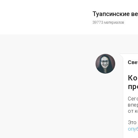
Туапсинские в
39773 материалов
Све
Ко
пр
Сег
впе
от 
Это
опу