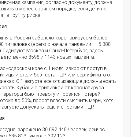
вивочная кампания, согласно документу, должна
одить в менее срочном порядке, если дети не
ят в группу риска.
сия
одня в России заболело коронавирусом более
0-ти человек (всего с начала пандемии — 5 388
) Лидируют Москва и Санкт-Петербург, здесь
ветственно 8598 и 1143 новых пациента.
раснодарском крае с 1 июля закроют доступ в
иницы и отели без теста ПЦР или сертификата о
ивках. С 1 августа все отдыхающие должны ехать
урорты Кубани с прививкой от коронавируса.
ператоры бьют тревогу и грозятся потерей
отока до 50%, просят власти смягчить меры, хотя
 августе допускать еще и с тестами ПЦР.
ия
егодня заражено 30 092 448 человек, сейчас
ют 635 823 , умерло 392 123.