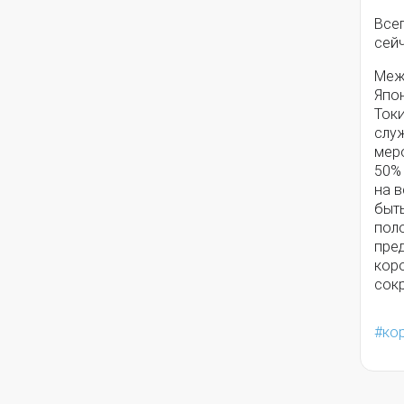
Всег
сейч
Меж
Япо
Токи
служ
мер
50%
на в
быт
пол
пре
кор
сок
ко