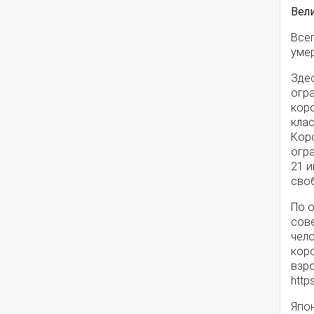
Вел
Всег
уме
Зде
огр
кор
кла
Кор
огр
21 и
сво
По 
сов
чело
кор
взро
http
Япо