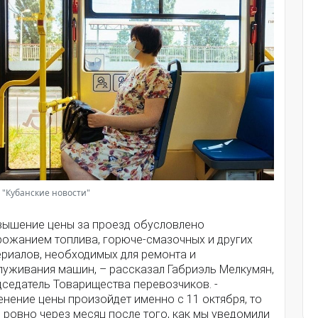
 "Кубанские новости"
вышение цены за проезд обусловлено
рожанием топлива, горюче-смазочных и других
ериалов, необходимых для ремонта и
луживания машин, – рассказал Габриэль Мелкумян,
дседатель Товарищества перевозчиков. -
нение цены произойдет именно с 11 октября, то
 ровно через месяц после того, как мы уведомили