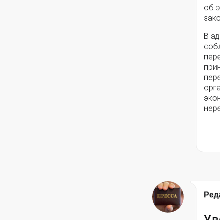
об э
зако
В а
соб
пере
при
пер
орга
эко
нер
Ред
Ув