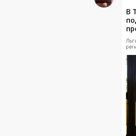
В 
по
пр
Льг
рег