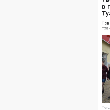
в 
Ту
Пов
тра
Фото: