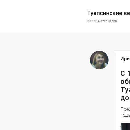
Туапсинские в
39773 материалов
Ири
С 
об
Ту
до
Пре
года