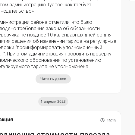
том администрацию Туапсе, как требует
нодательство».
дминистрации района отметили, что было
людено требование закона об обязанности
возчика не позднее 10 календарных дней со дня
нятия решения об изменении тарифа на регулярные
евозки "проинформировать уполномоченный
н". При этом администрация проводить проверку
номического обоснования по установлению
егулируемого тарифа не уполномочена.
Читать далее
1 апреля 2023
акция
15:15
еличения стоимости проезда