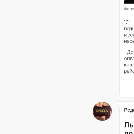
Фото:
"С 1
подн
меся
нас
- Д
опла
кат
райо
Ред
Ль
по