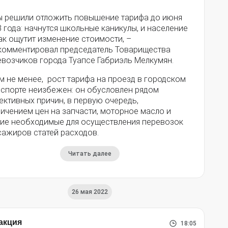
ы решили отложить повышение тарифа до июня
 года: начнутся школьные каникулы, и население
ак ощутит изменение стоимости, –
комментировал председатель Товарищества
евозчиков города Туапсе Габриэль Мелкумян.
м не менее, рост тарифа на проезд в городском
нспорте неизбежен: он обусловлен рядом
ктивных причин, в первую очередь,
ичением цен на запчасти, моторное масло и
гие необходимые для осуществления перевозок
сажиров статей расходов.
Читать далее
26 мая 2022
акция
18:05