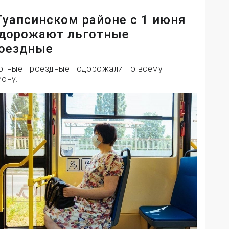
Туапсинском районе с 1 июня
дорожают льготные
оездные
отные проездные подорожали по всему
иону.