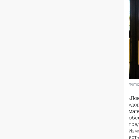
Фото:
«По
удо
мат
обс
пре
Изме
есть