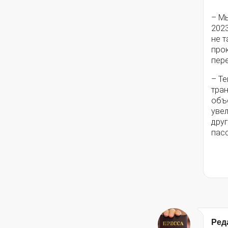
– М
2023
не т
про
пер
– Те
тра
объе
увел
дру
пас
Ред