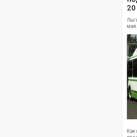
20
Льг
мая.
Как