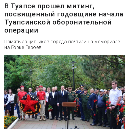
В Туапсе прошел митинг,
посвященный годовщине начала
Туапсинской оборонительной
операции
Память защитников города почтили на мемориале
на Горке Героев