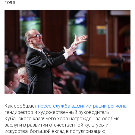
года.
Как сообщает
пресс-служба администрации региона
,
гендиректор и художественный руководитель
Кубанского казачьего хора награжден за особые
заслуги в развитии отечественной культуры и
искусства, большой вклад в популяризацию,