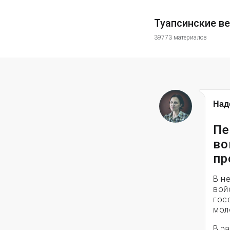
Туапсинские в
39773 материалов
Над
Пе
во
пр
В н
вой
гос
мол
В р