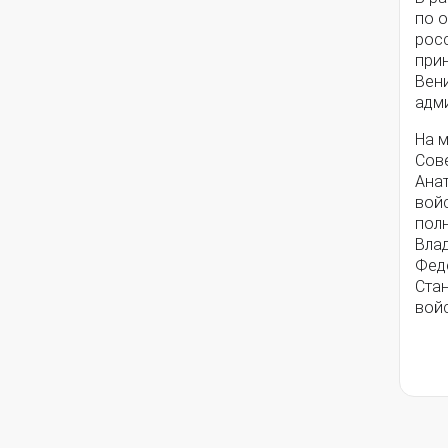
по 
рос
при
Вен
адм
На 
Сов
Ана
войс
пол
Влад
Фед
Ста
вой