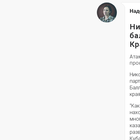
Над
Ни
ба
Кр
Ата
про
Нико
парт
Бал
кра
"Ка
нах
мно
каза
раз
Куба