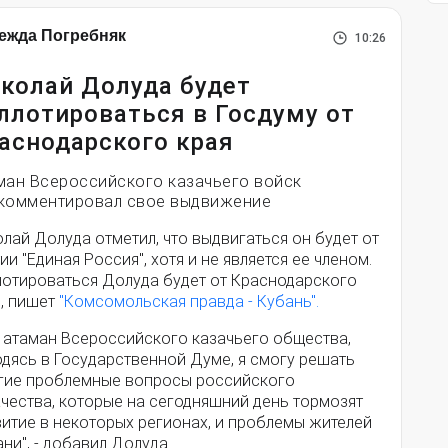
ежда Погребняк
10:26
колай Долуда будет
ллотироваться в Госдуму от
аснодарского края
ман Всероссийского казачьего войск
комментировал свое выдвижение
лай Долуда отметил, что выдвигаться он будет от
ии "Единая Россия", хотя и не является ее членом.
лотироваться Долуда будет от Краснодарского
я, пишет
"Комсомольская правда - Кубань".
к атаман Всероссийского казачьего общества,
одясь в Государственной Думе, я смогу решать
гие проблемные вопросы российского
чества, которые на сегодняшний день тормозят
витие в некоторых регионах, и проблемы жителей
ни", - добавил Долуда.