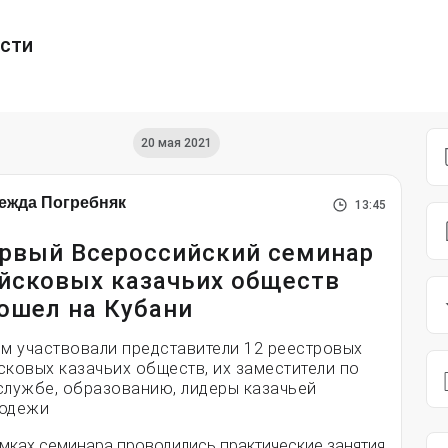
ести
20 мая 2021
ежда Погребняк
13:45
рвый Всероссийский семинар
йсковых казачьих обществ
ошел на Кубани
ем участвовали представители 12 реестровых
сковых казачьих обществ, их заместители по
службе, образованию, лидеры казачьей
одежи
амках семинара проводились практические занятия