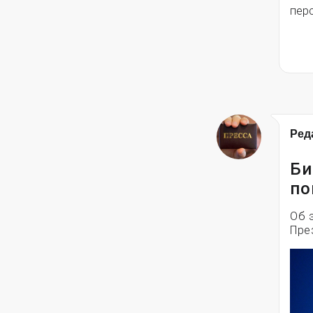
пер
Ред
Би
по
Об 
Пре