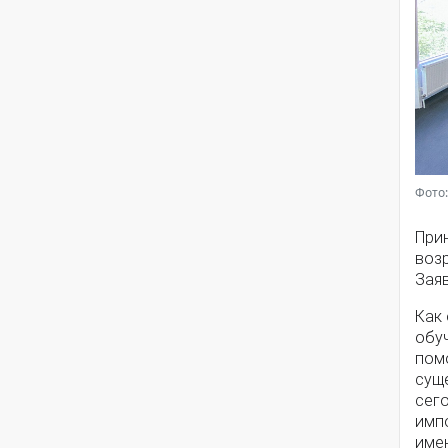
Фото:
Прин
возр
Заяв
Как
обу
помо
суще
сего
имп
име