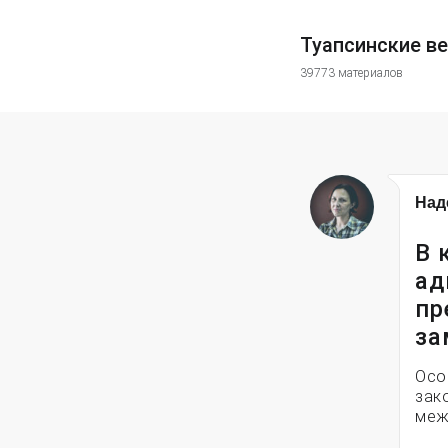
Туапсинские в
39773 материалов
Над
В 
ад
пр
за
Осо
зак
меж