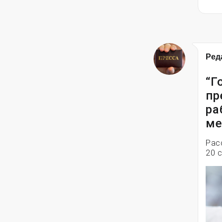
Ред
“Г
пр
ра
ме
Рас
20 