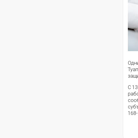
Одн
Туа
защ
С 13
рабо
соо
суб
168-