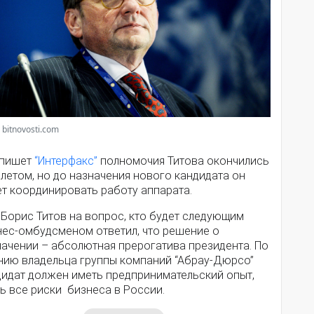
 bitnovosti.com
 пишет
“Интерфакс”
полномочия Титова окончились
летом, но до назначения нового кандидата он
ет координировать работу аппарата.
 Борис Титов на вопрос, кто будет следующим
нес-омбудсменом ответил, что решение о
начении – абсолютная прерогатива президента. По
нию владельца группы компаний “Абрау-Дюрсо”
дидат должен иметь предпринимательский опыт,
ь все риски бизнеса в России.