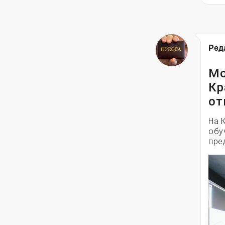
Ред
Мо
Кр
от
На 
обу
пре