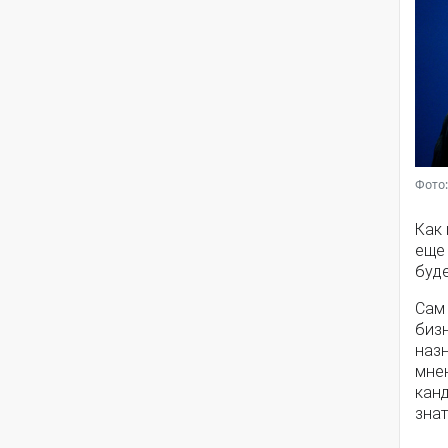
Фото:
Как
еще 
буд
Сам
биз
наз
мне
кан
знат