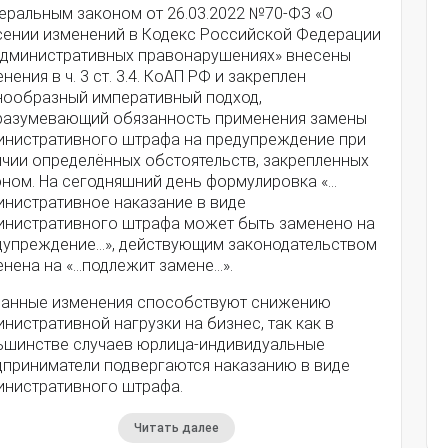
еральным законом от 26.03.2022 №70-ФЗ «О
сении изменений в Кодекс Российской Федерации
административных правонарушениях» внесены
нения в ч. 3 ст. 3.4. КоАП РФ и закреплен
нообразный императивный подход,
разумевающий обязанность применения замены
инистративного штрафа на предупреждение при
ичии определённых обстоятельств, закрепленных
оном. На сегодняшний день формулировка «…
инистративное наказание в виде
инистративного штрафа может быть заменено на
дупреждение…», действующим законодательством
енена на «…подлежит замене…».
занные изменения способствуют снижению
нистративной нагрузки на бизнес, так как в
ьшинстве случаев юрлица-индивидуальные
дприниматели подвергаются наказанию в виде
инистративного штрафа.
Читать далее