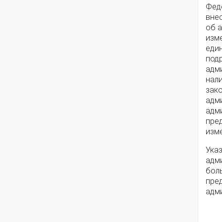
Фед
вне
об 
изме
еди
под
адм
нал
зак
адм
адм
пре
изм
Ука
адми
бол
пре
адм