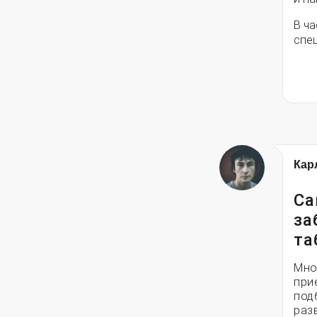
В ча
спец
Кар
Са
за
та
Мно
при
под
разв