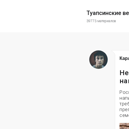
Туапсинские в
39773 материалов
Кар
Не
на
Рос
нап
тре
пре
сем