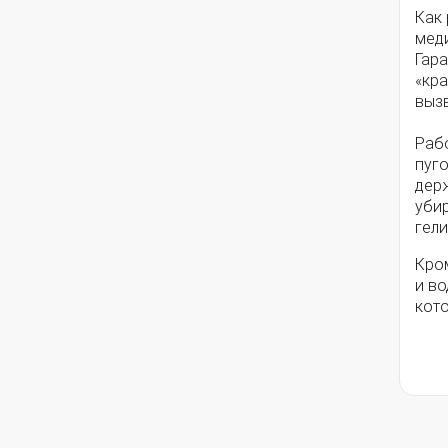
Как 
мед
Гара
«кра
выз
Раб
пуго
держ
уби
гел
Кром
и во
кот