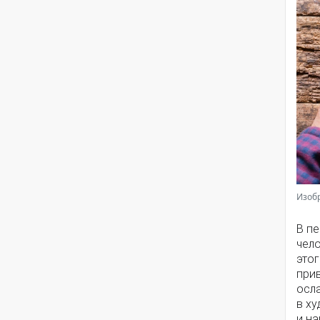
Изоб
В пе
чело
этог
прив
осла
в х
и н