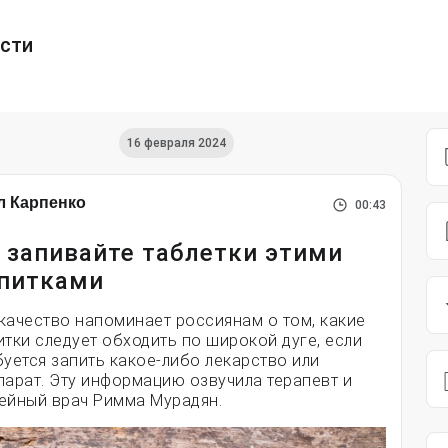
ести
16 февраля 2024
л Карпенко
00:43
 запивайте таблетки этими
питками
качество напоминает россиянам о том, какие
итки следует обходить по широкой дуге, если
буется запить какое-либо лекарство или
парат. Эту информацию озвучила терапевт и
ейный врач Римма Мурадян.