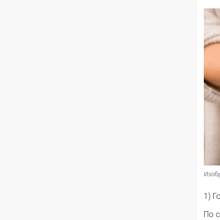
Изобр
1) 
По с