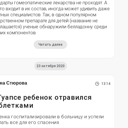
дарты гомеопатические лекарства не проходят. А
что входит в их состав, иногда может удивить даже
ных специалистов. Так, в одном популярном
рственном препарате для детей (название не
глашается) ученые обнаружили белладонну среди
чих компонентов.
Читать далее
23 октября 2020
на Стюрова
13:14
Туапсе ребенок отравился
блетками
енка госпитализировали в больницу и успели
лать все для его спасения.