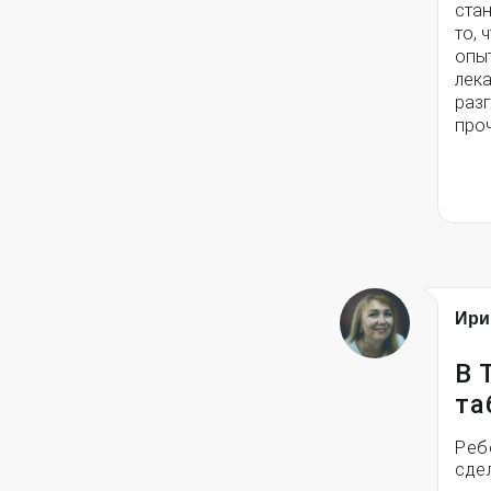
стан
то, 
опыт
лека
раз
про
Ири
В 
та
Реб
сде