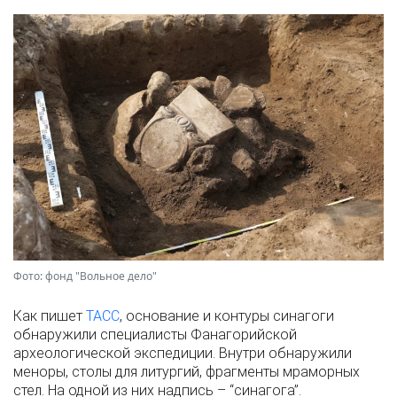
Фото: фонд "Вольное дело"
Как пишет
ТАСС
, основание и контуры синагоги
обнаружили специалисты Фанагорийской
археологической экспедиции. Внутри обнаружили
меноры, столы для литургий, фрагменты мраморных
стел. На одной из них надпись – “синагога”.