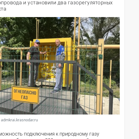
опровода и установили два газорегуляторных
кта
 admkrai.krasnodar.ru
можность подключения к природному газу