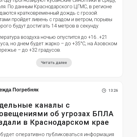
году прогнозируют кубанские синоптики в среду,
юля. По данным Краснодарского ЦГМС, в регионе
даются кратковременный дождь с грозой.
тами пройдет ливень с градом и ветром, порывы
рого будут достигать 14 метров в секунду.
пература воздуха ночью опустится до +16…+21
уса, но днем будет жарко – до +35°С, на Азовском
ережье – до +32 градусов.
Читать далее
ежда Погребняк
13:26
дельные каналы с
овещениями об угрозах БПЛА
здали в Краснодарском крае
 будет оперативно публиковаться информация