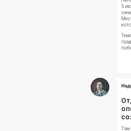
Непо
5 и
ожи
Мес
кото
Тем
град
поб
Над
От
оп
со
Там