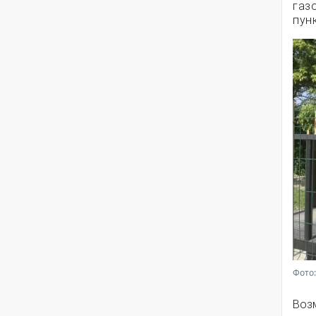
газ
пун
Фото:
Воз