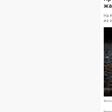
жа
На 
из-
Фото: