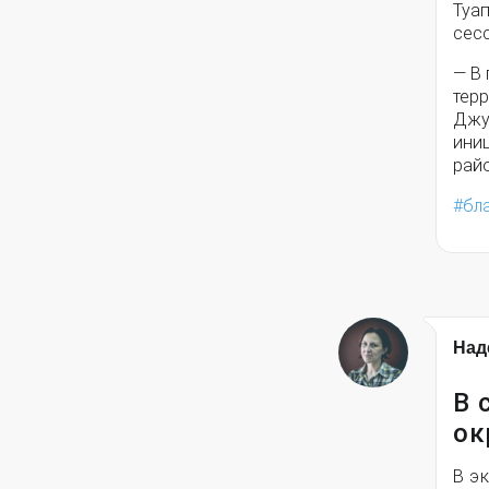
Туа
сес
— В
терр
Джуб
ини
райо
бл
Над
В 
ок
В э