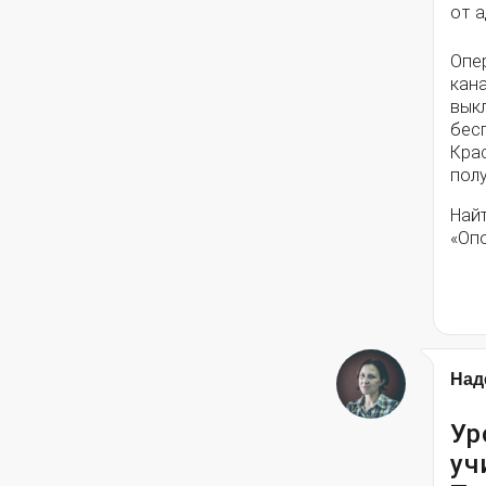
от 
Опе
кана
вык
бес
Кра
полу
Най
«Оп
Над
Ур
уч