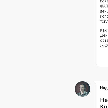
появ
ФАП
ден
исп
топ
Как
Ден
ост
ЖКХ
Над
Не
Кр