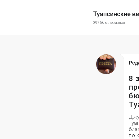
Туапсинские в
39768 материалов
Ред
8 
пр
бю
Ту
Джу
Туа
бла
по 