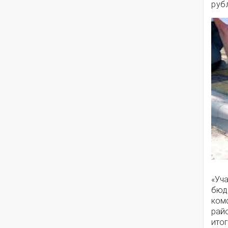
руб
«Уч
бюд
ком
райо
итог