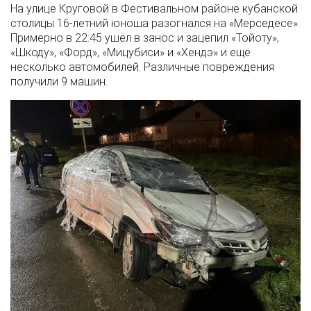
На улице Круговой в Фестивальном районе кубанской
столицы 16-летний юноша разогнался на «Мерседесе».
Примерно в 22:45 ушёл в занос и зацепил «Тойоту»,
«Шкоду», «Форд», «Мицубиси» и «Хендэ» и ещё
несколько автомобилей. Различные повреждения
получили 9 машин.