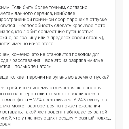
ним. Если быть более точным, согласно
счетам данного сервиса, наиболее
пространенной причиной ссор парочек в отпуске
новится… неспособность сделать красивое фото.
из тех, кто любит совместные путешествия
ажно, за границу или в пределах своей страны),
ются именно из-за этого.
чем, конечно, это не становится поводом для
ода / расставания – все это из разряда «милые
ятся – только тешатся».
еще толкает парочки на ругань во время отпуска?
ее в рейтинге системы отмечается склонность
го из партнеров слишком долго «залипать» в
н смартфона – 27% всех случаев. У 24% супругов
фликт может разгореться на почве нежелания
 вставать; такой же процент наблюдается за той
иной, что у планирующих поездку – разный подход
орам.