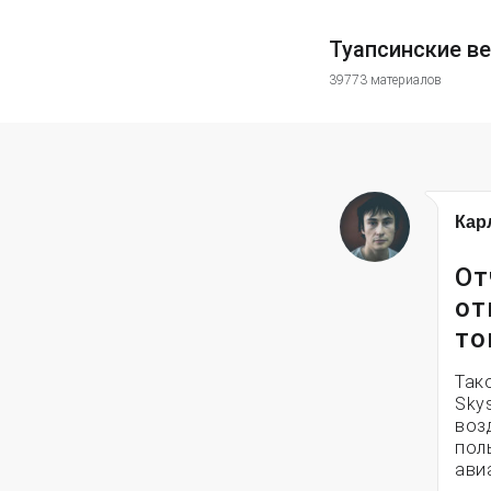
Туапсинские в
39773 материалов
Кар
От
от
то
Так
Sky
воз
пол
ави