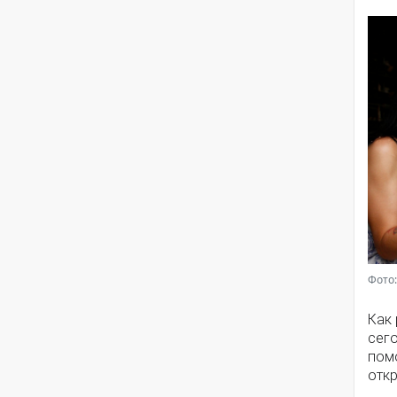
Фото:
Как
сег
помо
откр