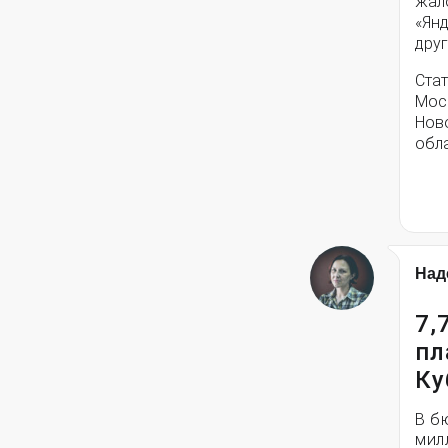
жал
«Янд
друг
Стат
Моск
Нов
обла
Над
7,
пл
Ку
В б
мил