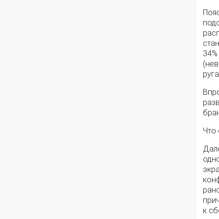
Пояс
под
рас
ста
34% 
(нев
руга
Впро
разв
бран
Что 
Дал
одно
экра
кон
рано
прич
к сб