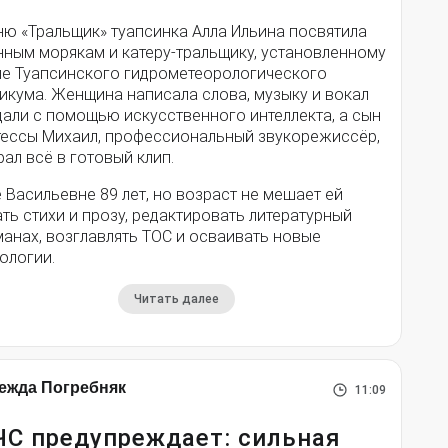
ню «Тральщик» туапсинка Алла Ильина посвятила
нным морякам и катеру-тральщику, установленному
ле Туапсинского гидрометеорологического
икума. Женщина написала слова, музыку и вокал
дали с помощью искусственного интеллекта, а сын
тессы Михаил, профессиональный звукорежиссёр,
ал всё в готовый клип.
 Васильевне 89 лет, но возраст не мешает ей
ть стихи и прозу, редактировать литературный
анах, возглавлять ТОС и осваивать новые
ологии.
Читать далее
ежда Погребняк
11:09
С предупреждает: сильная