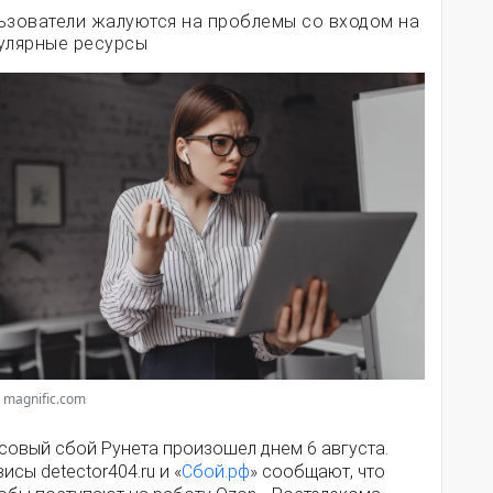
ьзователи жалуются на проблемы со входом на
улярные ресурсы
 magnific.com
совый сбой Рунета произошел днем 6 августа.
исы detector404.ru и «
Сбой.рф
» сообщают, что