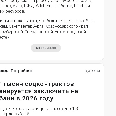
обы поступают на работу Ozon, «Ростелекома»,
екса», Avito, РЖД, Wildberries, Т-банка, Picabu и
их ресурсов.
истика показывает, что больше всего жалоб из
вы, Санкт-Петербурга, Краснодарского края,
осибирской, Свердловской, Нижегородской
стей.
Читать далее
ежда Погребняк
12:54
7 тысяч соцконтрактов
анируется заключить на
бани в 2026 году
юджете края на эти цели заложено 1,8
лиарда рублей