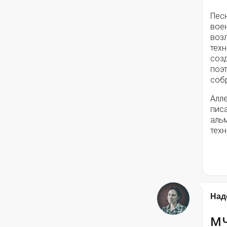
Пес
вое
воз
техн
соз
поэ
собр
Алле
писа
альм
техн
Над
МЧ