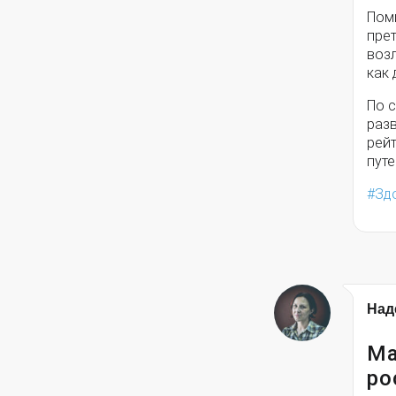
Поми
прет
возл
как
По 
раз
рей
путе
Зд
Над
Ма
ро