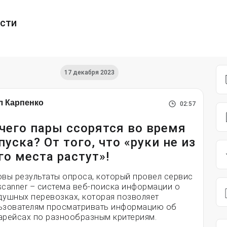
ести
17 декабря 2023
л Карпенко
02:57
чего пары ссорятся во время
пуска? От того, что «руки не из
го места растут»!
овы результаты опроса, который провел сервис
scanner – система веб-поиска информации о
душных перевозках, которая позволяет
ьзователям просматривать информацию об
арейсах по разнообразным критериям.