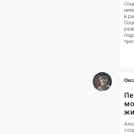
Соц
низ
в ра
Соц
разв
под
пре
Окс
Пе
мо
жи
Алл
соз