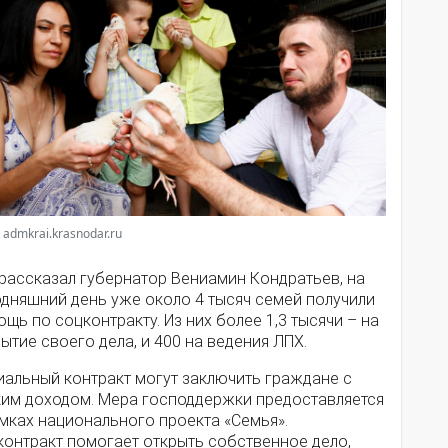
 admkrai.krasnodar.ru
 рассказал губернатор Вениамин Кондратьев, на
одняшний день уже около 4 тысяч семей получили
щь по соцконтракту. Из них более 1,3 тысячи – на
ытие своего дела, и 400 на ведения ЛПХ.
иальный контракт могут заключить граждане с
ким доходом. Мера господдержки предоставляется
мках национального проекта «Семья».
контракт помогает открыть собственное дело,