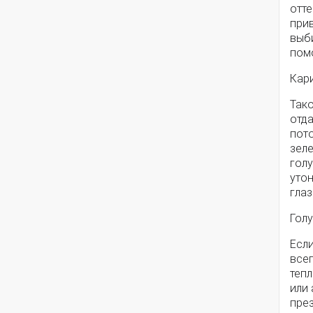
отте
прив
выб
помо
Кар
Тако
отд
пот
зел
голу
утон
глаз
Гол
Если
все
тепл
или 
пре