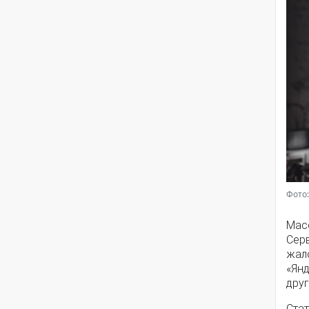
Фото:
Мас
Серв
жал
«Янд
друг
Стат