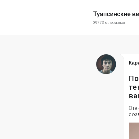
Туапсинские в
39773 материалов
Кар
По
те
ва
Оте
соз