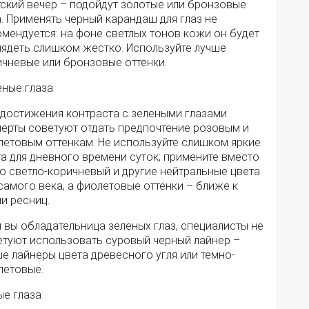
тский вечер – подойдут золотые или бронзовые
. Применять черный карандаш для глаз не
мендуется: на фоне светлых тонов кожи он будет
лядеть слишком жестко. Используйте лучше
ичневые или бронзовые оттенки.
еные глаза
 достижения контраста с зелеными глазами
перты советуют отдать предпочтение розовым и
летовым оттенкам. Не используйте слишком яркие
а для дневного времени суток; примените вместо
о светло-коричневый и другие нейтральные цвета
самого века, а фиолетовые оттенки – ближе к
и ресниц.
 вы обладательница зеленых глаз, специалисты не
етуют использовать суровый черный лайнер –
е лайнеры цвета древесного угля или темно-
летовые.
ые глаза