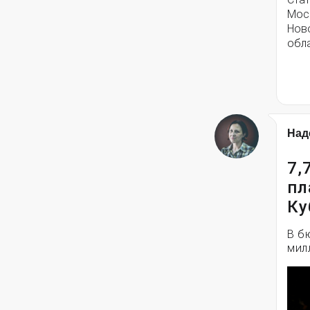
Моск
Нов
обла
Над
7,
пл
Ку
В б
мил