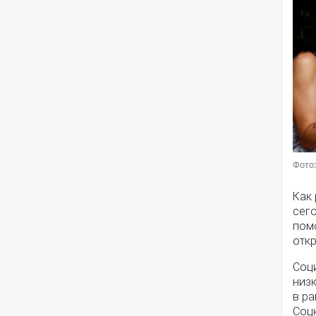
Фото:
Как
сег
помо
откр
Соц
низ
в ра
Соц