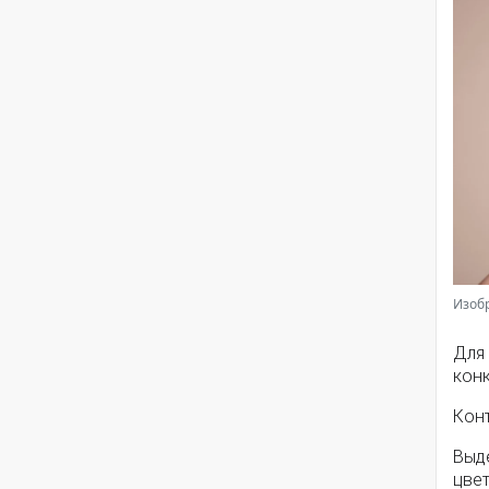
Изобр
Для 
конк
Кон
Выд
цве