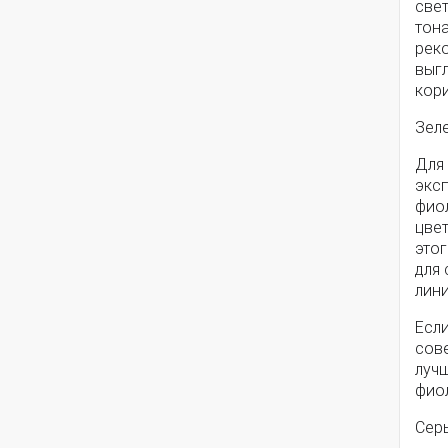
све
тона
реко
выг
кор
Зел
Для
экс
фио
цвет
этог
для 
лини
Если
сов
лучш
фио
Сер