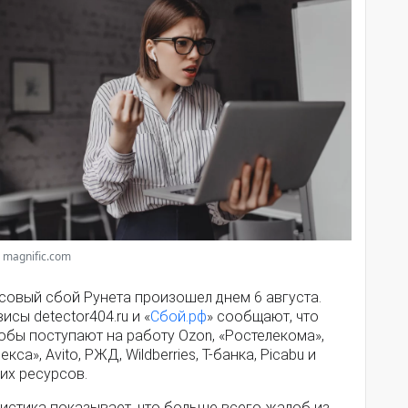
 magnific.com
совый сбой Рунета произошел днем 6 августа.
исы detector404.ru и «
Сбой.рф
» сообщают, что
обы поступают на работу Ozon, «Ростелекома»,
екса», Avito, РЖД, Wildberries, Т-банка, Picabu и
их ресурсов.
истика показывает, что больше всего жалоб из