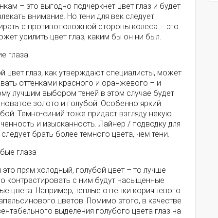
нкам – это выгодно подчеркнет цвет глаз и будет
лекать внимание. Но тени для век следует
ирать с противоположной стороны колеса – это
жет усилить цвет глаз, каким бы он ни был.
ие глаза
й цвет глаз, как утверждают специалисты, может
авать оттенками красного и оранжевого – и
ому лучшим выбором теней в этом случае будет
еноватое золото и голубой. Особенно яркий
бой. Темно-синий тоже придаст взгляду некую
ченность и изысканность. Лайнер / подводку для
 следует брать более темного цвета, чем тени.
убые глаза
 это прям холодный, голубой цвет – то лучше
го контрастировать с ним будут насыщенные
ые цвета. Например, теплые оттенки коричневого
апельсинового цветов. Помимо этого, в качестве
зентабельного выделения голубого цвета глаз на