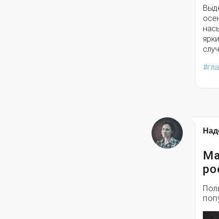
Выд
осен
нас
ярк
случ
гл
Над
Ма
ро
Пол
поп