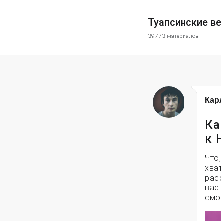
Туапсинские в
39773 материалов
Кар
Ка
к 
Что
хва
рас
вас
смо