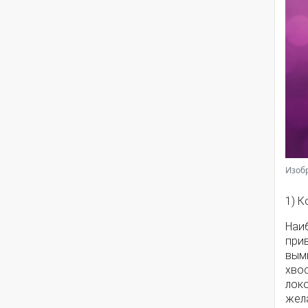
Изобр
1) К
Наиб
при
вым
хвос
локо
жел