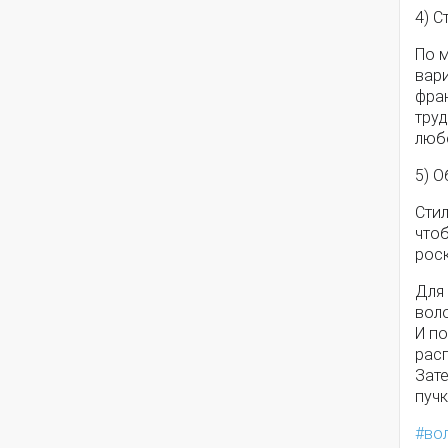
4) С
По 
вари
фран
труд
любо
5) 
Стил
что
рос
Для
воло
И по
расп
Зат
пучк
во