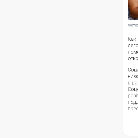
Фото:
Как
сег
помо
откр
Соц
низ
в ра
Соц
разв
под
пре