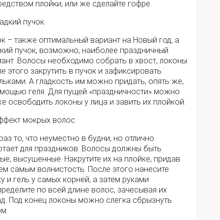
едством плойки, или же сделайте гофре.
ладкий пучок
к – также оптимальный вариант на Новый год, а
дкий пучок, возможно, наиболее праздничный
иант. Волосы необходимо собрать в хвост, локоны
е этого закрутить в пучок и зафиксировать
ьками. А гладкость им можно придать, опять же,
омощью геля. Для пущей «праздничности» можно
е освободить локоны у лица и завить их плойкой.
Эффект мокрых волос
раз то, что неуместно в будни, но отлично
отает для праздников. Волосы должны быть
ые, высушенные. Накрутите их на плойке, придав
ем самым волнистость. После этого нанесите
у и гель у самых корней, а затем руками
ределите по всей длине волос, зачесывая их
ад. Под конец локоны можно слегка сбрызнуть
м.