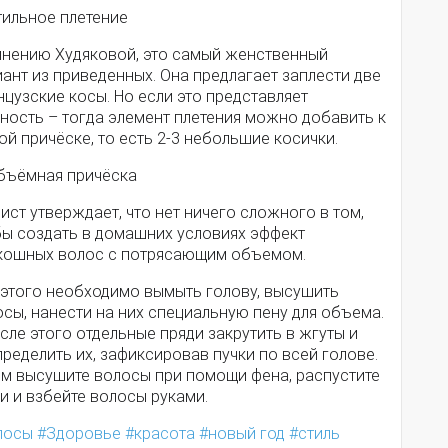
тильное плетение
мнению Худяковой, это самый женственный
ант из приведенных. Она предлагает заплести две
цузские косы. Но если это представляет
ность – тогда элемент плетения можно добавить к
й причёске, то есть 2-3 небольшие косички.
Объёмная причёска
ист утверждает, что нет ничего сложного в том,
бы создать в домашних условиях эффект
кошных волос с потрясающим объемом.
 этого необходимо вымыть голову, высушить
сы, нанести на них специальную пену для объема.
сле этого отдельные пряди закрутить в жгуты и
ределить их, зафиксировав пучки по всей голове.
ем высушите волосы при помощи фена, распустите
и и взбейте волосы руками.
лосы
Здоровье
красота
новый год
стиль