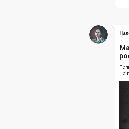
Над
Ма
ро
Пол
поп