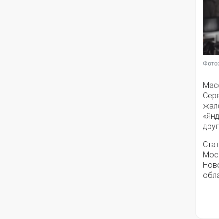
Фото:
Мас
Серв
жал
«Янд
друг
Стат
Моск
Нов
обла