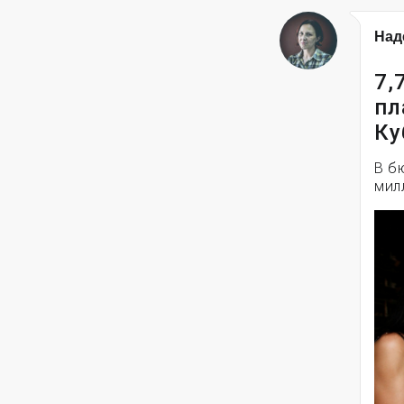
Над
7,
пл
Ку
В б
мил