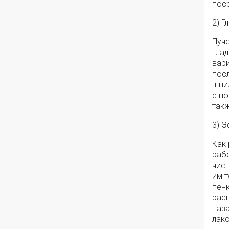
поср
2) Г
Пучо
гла
вар
посл
шпил
с п
такж
3) 
Как 
раб
чист
им т
пенк
расп
наз
лако