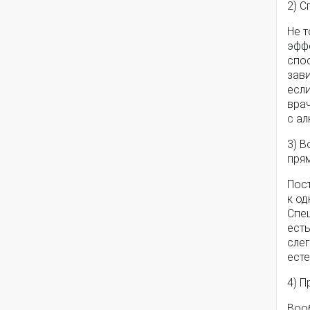
2) С
Не т
эффе
спос
зави
если
вра
с ал
3) 
пря
Пос
к о
Спе
есть
слег
есте
4) П
Воо