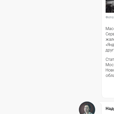
Фото:
Мас
Серв
жал
«Янд
друг
Стат
Моск
Нов
обла
Над