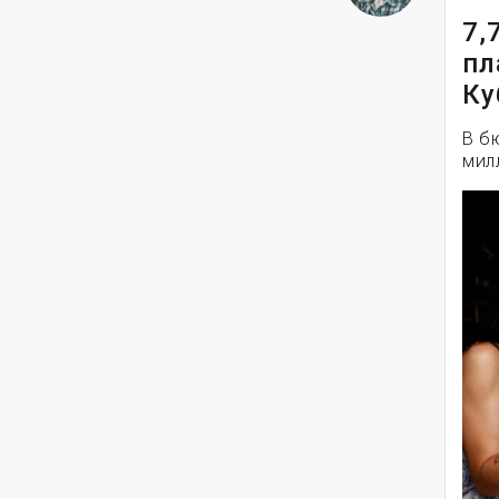
7,
пл
Ку
В б
мил