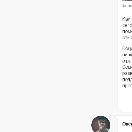
Фото:
Как
сег
помо
откр
Соц
низ
в ра
Соц
разв
под
пре
Окс