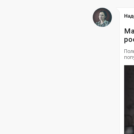
Над
Ма
ро
Пол
поп