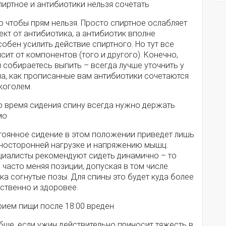
пиртное и антибиотики нельзя сочетать
о чтобы прям нельзя. Просто спиртное ослабляет
кт от антибиотика, а антибиотик вполне
обен усилить действие спиртного. Но тут все
сит от компонентов (того и другого). Конечно,
 собираетесь выпить – всегда лучше уточнить у
ча, как прописанные вам антибиотики сочетаются
коголем.
Во время сидения спину всегда нужно держать
мо
тоянное сидение в этом положении приведет лишь
дносторонней нагрузке и напряжению мышц.
циалисты рекомендуют сидеть динамично – то
 часто меняя позиции, допуская в том числе
ка согнутые позы. Для спины это будет куда более
ственно и здоровее.
рием пищи после 18:00 вреден
бще, если ужин действительно приносит тяжесть в