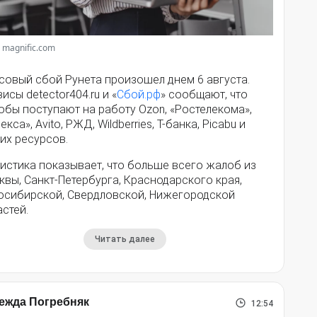
 magnific.com
совый сбой Рунета произошел днем 6 августа.
исы detector404.ru и «
Сбой.рф
» сообщают, что
обы поступают на работу Ozon, «Ростелекома»,
екса», Avito, РЖД, Wildberries, Т-банка, Picabu и
их ресурсов.
истика показывает, что больше всего жалоб из
вы, Санкт-Петербурга, Краснодарского края,
осибирской, Свердловской, Нижегородской
стей.
Читать далее
ежда Погребняк
12:54