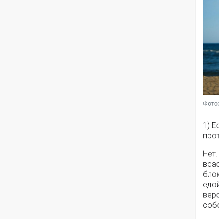
Фото:
1) Е
про
Нет.
вса
блок
едой
веро
собс