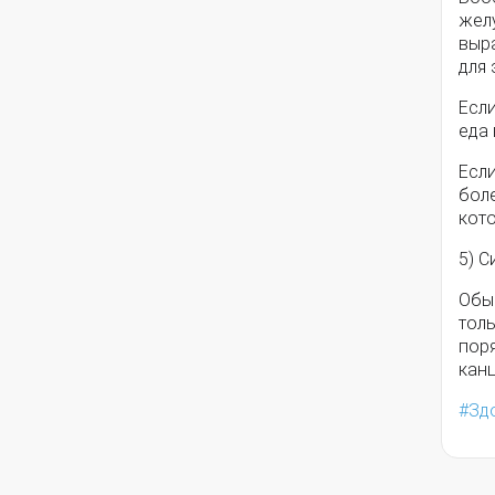
желу
выр
для 
Если
еда 
Если
боле
кото
5) С
Обы
толь
поря
кан
Зд