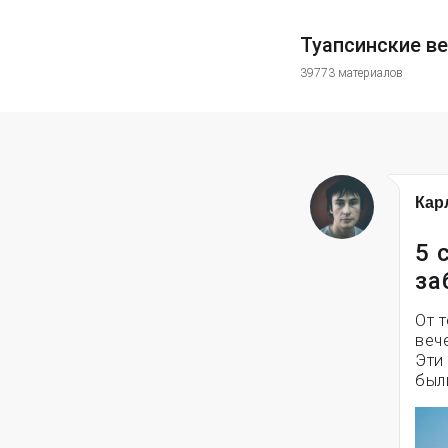
Туапсинские в
39773 материалов
Кар
5 
за
От 
веч
Эти
был