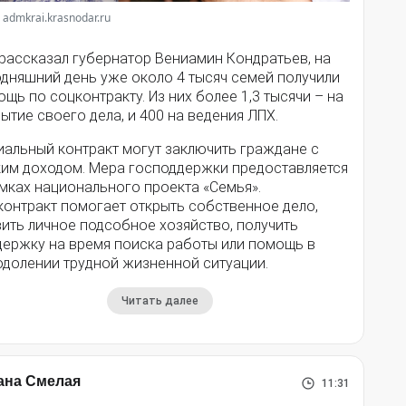
 admkrai.krasnodar.ru
 рассказал губернатор Вениамин Кондратьев, на
одняшний день уже около 4 тысяч семей получили
щь по соцконтракту. Из них более 1,3 тысячи – на
ытие своего дела, и 400 на ведения ЛПХ.
иальный контракт могут заключить граждане с
ким доходом. Мера господдержки предоставляется
мках национального проекта «Семья».
контракт помогает открыть собственное дело,
ить личное подсобное хозяйство, получить
держку на время поиска работы или помощь в
одолении трудной жизненной ситуации.
Читать далее
ана Смелая
11:31