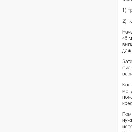
1) п
2) п
Нач
45 м
выпи
даже
Зате
физк
вари
Кас
мог
пояс
крес
Поми
нуж
испо