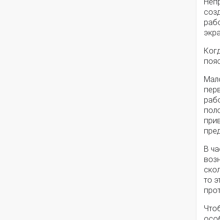
Неп
соз
рабо
экра
Когд
поя
Мал
пер
раб
пол
при
пре
В ча
воз
скол
то э
про
Чтоб
осо