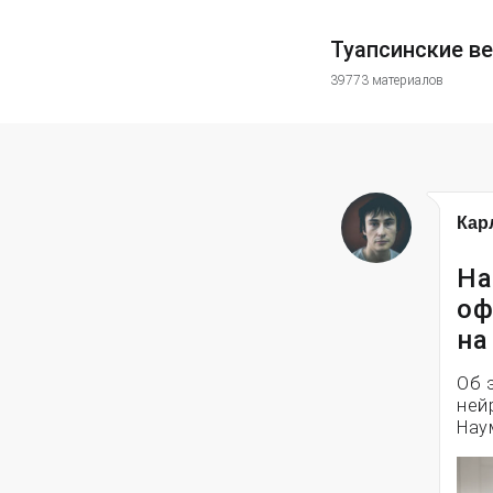
Туапсинские в
39773 материалов
Кар
На
оф
на
Об 
ней
Нау