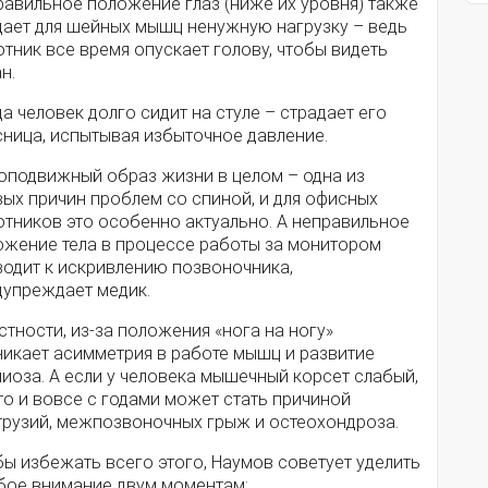
равильное положение глаз (ниже их уровня) также
дает для шейных мышц ненужную нагрузку – ведь
тник все время опускает голову, чтобы видеть
н.
а человек долго сидит на стуле – страдает его
сница, испытывая избыточное давление.
оподвижный образ жизни в целом – одна из
вых причин проблем со спиной, и для офисных
отников это особенно актуально. А неправильное
ожение тела в процессе работы за монитором
водит к искривлению позвоночника,
дупреждает медик.
стности, из-за положения «нога на ногу»
никает асимметрия в работе мышц и развитие
иоза. А если у человека мышечный корсет слабый,
то и вовсе с годами может стать причиной
трузий, межпозвоночных грыж и остеохондроза.
ы избежать всего этого, Наумов советует уделить
бое внимание двум моментам: