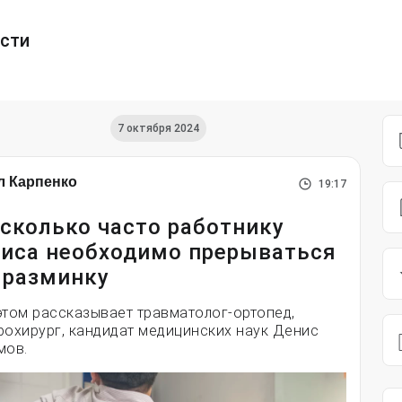
ести
7 октября 2024
л Карпенко
19:17
сколько часто работнику
иса необходимо прерываться
 разминку
этом рассказывает травматолог-ортопед,
рохирург, кандидат медицинских наук Денис
мов.