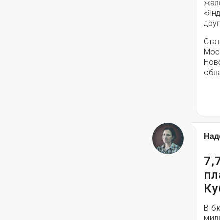
жал
«Янд
друг
Стат
Моск
Нов
обла
Над
7,
пл
Ку
В б
мил