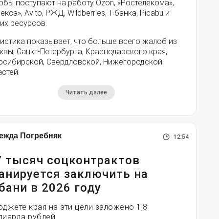
обы поступают на работу Ozon, «Ростелекома»,
екса», Avito, РЖД, Wildberries, Т-банка, Picabu и
их ресурсов.
истика показывает, что больше всего жалоб из
вы, Санкт-Петербурга, Краснодарского края,
осибирской, Свердловской, Нижегородской
стей.
Читать далее
ежда Погребняк
12:54
7 тысяч соцконтрактов
анируется заключить на
бани в 2026 году
юджете края на эти цели заложено 1,8
лиарда рублей