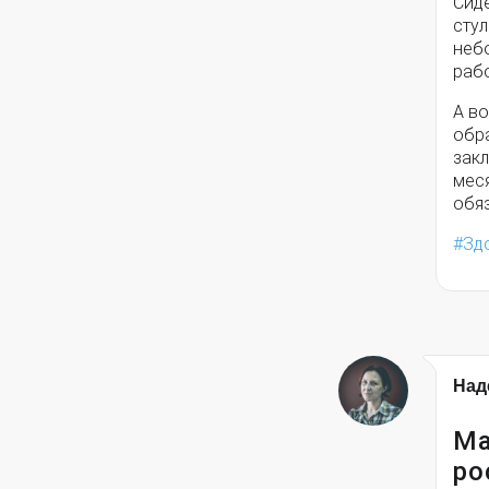
Сиде
стул
неб
рабо
А во
обра
зак
мес
обяз
Зд
Над
Ма
ро