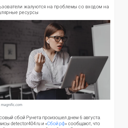
ьзователи жалуются на проблемы со входом на
улярные ресурсы
 magnific.com
совый сбой Рунета произошел днем 6 августа.
исы detector404.ru и «
Сбой.рф
» сообщают, что