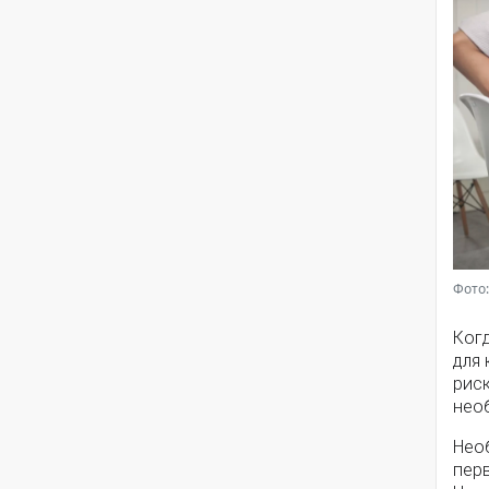
Фото:
Когд
для 
риск
нео
Нео
пер