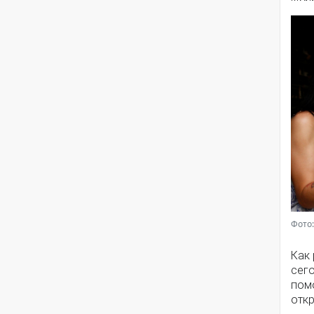
Фото:
Как
сег
помо
откр