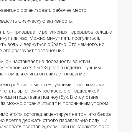
равильно организовать рабочее место;
овысить физическую активность.
ать он призывает с регулярных перерывов каждые
инут или час. Можно минут пять прогуляться,
ть воды и вернуться обратно. Это немного, но
 это разгрузит позвоночник.
м, он настаивает на полезности занятий
ультурой, хотя бы 2-3 раза в неделю. Лучшим
антом для спины он считает плавание.
аемо рабочего места – лучшими помощниками
ут стать эргономичное кресло с поддержкой
ницы и подставка под ноутбук. В отсутствие
ла можно ограничиться т.н. поясничным упором.
мо этого, ортопед акцентирует на том, что бедра
но всегда держать строго параллельно полу – и
льзовать подставку, если ноги не касаются пола.