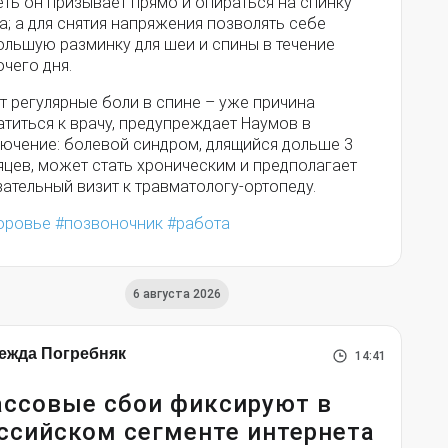
ть он призывает прямо и опираться на спинку
а; а для снятия напряжения позволять себе
ольшую разминку для шеи и спины в течение
чего дня.
т регулярные боли в спине – уже причина
титься к врачу, предупреждает Наумов в
лючение: болевой синдром, длящийся дольше 3
яцев, может стать хроническим и предполагает
ательный визит к травматологу-ортопеду.
оровье
позвоночник
работа
6 августа 2026
ежда Погребняк
14:41
ссовые сбои фиксируют в
ссийском сегменте интернета