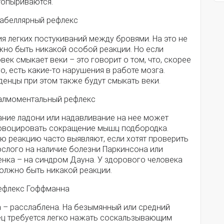
топыриваются.
лабеллярный рефлекс
я легких постукиваний между бровями. На это не
жно быть никакой особой реакции. Но если
век смыкает веки – это говорит о том, что, скорее
о, есть какие-то нарушения в работе мозга.
енцы при этом также будут смыкать веки.
Палмоментальный рефлекс
ание ладони или надавливание на нее может
овоцировать сокращение мышц подбородка.
ю реакцию часто выявляют, если хотят проверить
ослого на наличие болезни Паркинсона или
енка – на синдром Дауна. У здорового человека
должно быть никакой реакции.
Рефлекс Гоффманна
а – расслаблена. На безымянный или средний
ец требуется легко нажать соскальзывающим