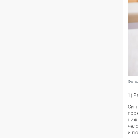
Фото:
1) 
Сиг
про
ниж
чело
и л