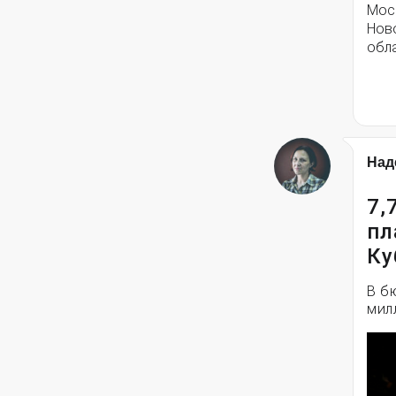
Моск
Нов
обла
Над
7,
пл
Ку
В б
мил