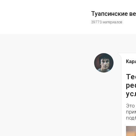
Туапсинские в
39773 материалов
Кар
Те
ре
ус
Это
при
под