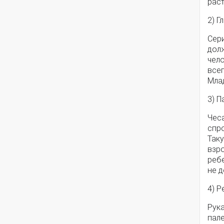
рас
2) Г
Сери
дол
чело
всег
Млад
3) 
Чес
спр
Таку
взр
реб
не 
4) 
Рук
пал