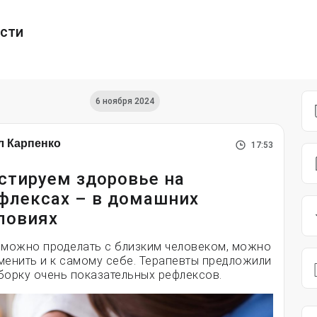
ести
6 ноября 2024
л Карпенко
17:53
стируем здоровье на
флексах – в домашних
ловиях
 можно проделать с близким человеком, можно
менить и к самому себе. Терапевты предложили
борку очень показательных рефлексов.