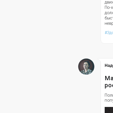
движ
По-
долж
быс
нев
Зд
Над
Ма
ро
Пол
поп