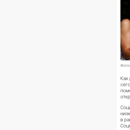
Фото:
Как
сег
помо
откр
Соц
низ
в ра
Соц