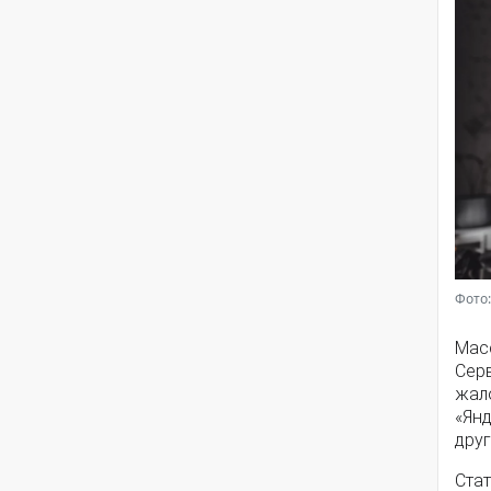
Фото:
Мас
Серв
жал
«Янд
друг
Стат