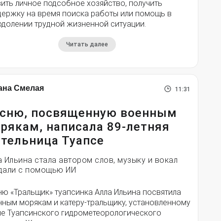
ить личное подсобное хозяйство, получить
держку на время поиска работы или помощь в
одолении трудной жизненной ситуации.
Читать далее
ана Смелая
11:31
сню, посвященную военным
рякам, написала 89-летняя
тельница Туапсе
а Ильина стала автором слов, музыку и вокал
дали с помощью ИИ
ню «Тральщик» туапсинка Алла Ильина посвятила
нным морякам и катеру-тральщику, установленному
ле Туапсинского гидрометеорологического