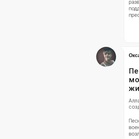
разв
под
пре
Окс
Пе
мо
жи
Алл
соз
Пес
вое
воз