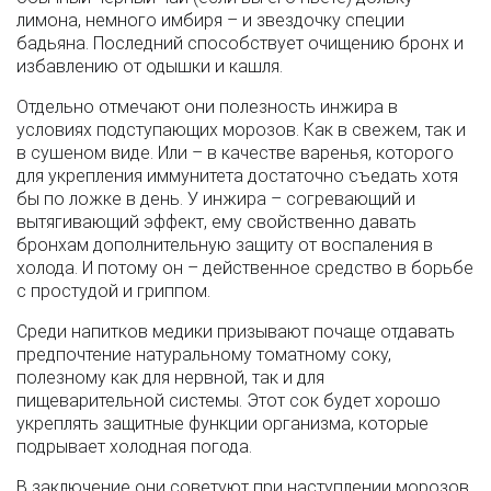
лимона, немного имбиря – и звездочку специи
бадьяна. Последний способствует очищению бронх и
избавлению от одышки и кашля.
Отдельно отмечают они полезность инжира в
условиях подступающих морозов. Как в свежем, так и
в сушеном виде. Или – в качестве варенья, которого
для укрепления иммунитета достаточно съедать хотя
бы по ложке в день. У инжира – согревающий и
вытягивающий эффект, ему свойственно давать
бронхам дополнительную защиту от воспаления в
холода. И потому он – действенное средство в борьбе
с простудой и гриппом.
Среди напитков медики призывают почаще отдавать
предпочтение натуральному томатному соку,
полезному как для нервной, так и для
пищеварительной системы. Этот сок будет хорошо
укреплять защитные функции организма, которые
подрывает холодная погода.
В заключение они советуют при наступлении морозов