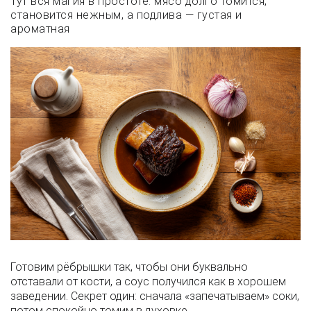
Тут вся магия в простоте: мясо долго томится,
становится нежным, а подлива — густая и
ароматная
Готовим рёбрышки так, чтобы они буквально
отставали от кости, а соус получился как в хорошем
заведении. Секрет один: сначала «запечатываем» соки,
потом спокойно томим в духовке.