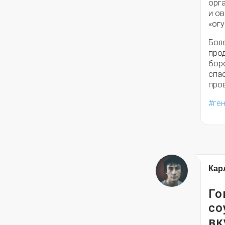
орг
и ов
«огу
Бол
прод
бор
спа
пров
ге
Кар
Го
со
вк