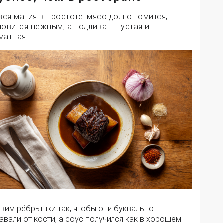
вся магия в простоте: мясо долго томится,
новится нежным, а подлива — густая и
матная
овим рёбрышки так, чтобы они буквально
авали от кости, а соус получился как в хорошем