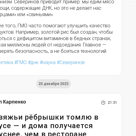
анизм. Северинов приводит пример: мы едим мясо
ощи, содержащие ДНК, но это не делает нас
рцами» или «свиньями».
ее того, ГМО часто помогают улучшить качество
уктов. Например, золотой рис был создан, чтобы
оться с дефицитом витаминов в бедных странах,
сая миллионы людей от недоедания. Главное —
ерять безопасность, а не бояться технологий.
нетика
ГМО
днк
наука
Северинов
20 декабря 2025
л Карпенко
21:31
вяжьи рёбрышки томлю в
усе — и дома получается
уснее, чем в ресторане