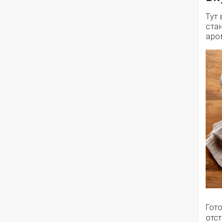
Тут 
ста
аро
Гот
отст