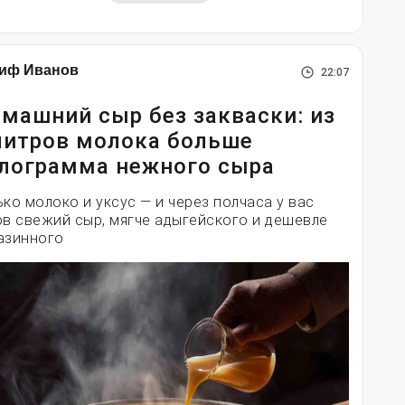
иф Иванов
22:07
машний сыр без закваски: из
литров молока больше
лограмма нежного сыра
ько молоко и уксус — и через полчаса у вас
ов свежий сыр, мягче адыгейского и дешевле
азинного