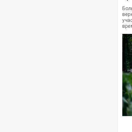
Бол
вер
уча
вре