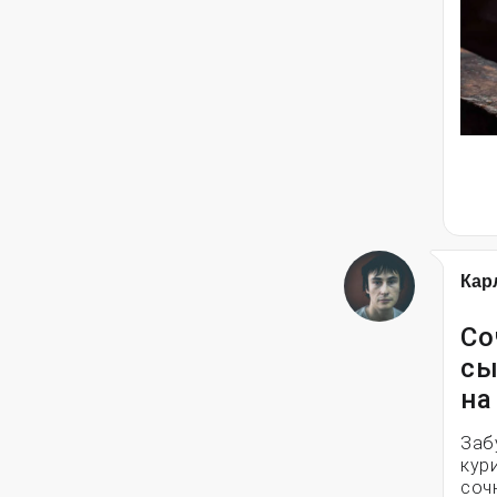
Кар
Со
сы
на
Заб
кур
соч