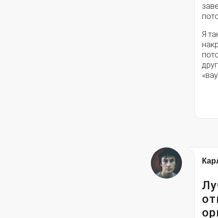
заве
пот
Я та
накр
пото
друг
«вау
Кар
Лу
от
ор