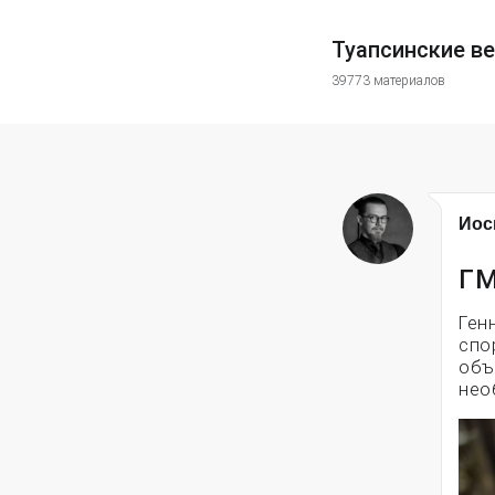
Туапсинские в
39773 материалов
Иос
ГМ
Ген
спо
объ
нео