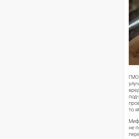
ГМО 
улуч
вре
подч
пров
то я
Миф
не 
пере