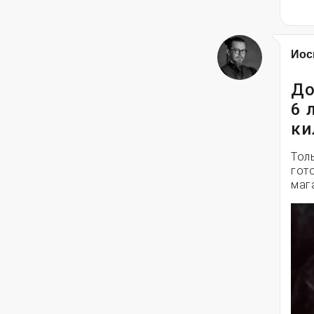
Иос
До
6 
ки
Тол
гот
маг