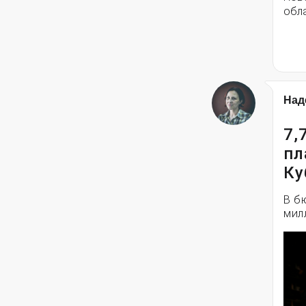
обла
Над
7,
пл
Ку
В б
мил