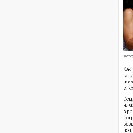
Фото:
Как
сег
помо
откр
Соц
низ
в ра
Соц
разв
под