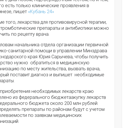
го есть только клинические проявления в
мнезе, пишет
«Кубань 24»
е того, лекарства для противовирусной терапии,
итромботические препараты и антибиотики можно
чить по рецепту врача.
словам начальника отдела организации первичной
ико-санитарной помощи в управлении Минздрава
снодарского края Юрия Сарычева, чтобы получить
арство нужно обратиться в медицинскую
низацию по месту жительства, вызвать врача,
орый поставит диагноз и выпишет необходимые
параты.
 приобретения необходимых лекарств краю
елено из федерального бюджетаакупку лекарств
федерального бюджета около 200 млн рублей.
пределять препараты по районам будут с учетом
олеваемости по заявкам медицинских
анизаций.