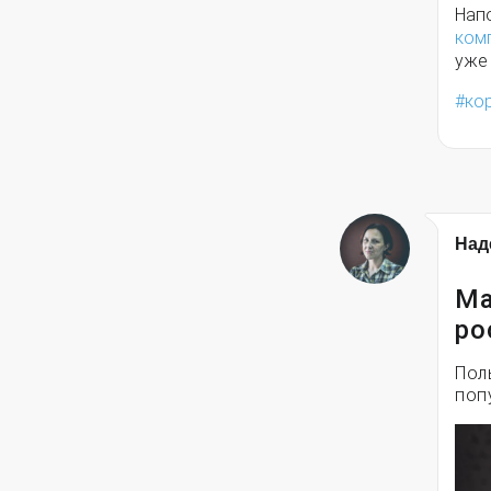
Нап
ком
уже 
ко
Над
Ма
ро
Пол
поп