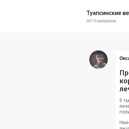
Туапсинские в
39773 материалов
Окс
Пр
ко
ле
6 т
леч
пол
Назн
лица