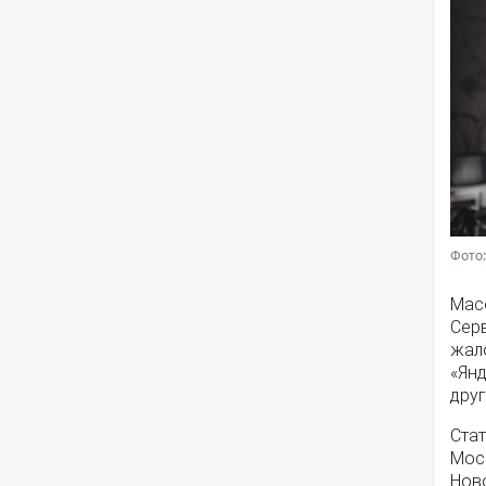
Фото:
Мас
Серв
жал
«Янд
друг
Стат
Моск
Нов