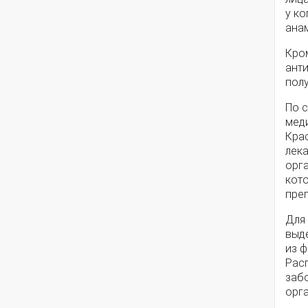
у ко
ана
Кром
ант
полу
По 
мед
Кра
лек
орга
кот
пре
Для
выд
из 
Рас
заб
орг