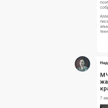
поэ
собр
Алле
писа
альм
техн
Над
МЧ
жа
кр
7 а