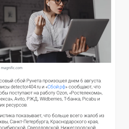
 magnific.com
совый сбой Рунета произошел днем 6 августа.
исы detector404.ru и «
Сбой.рф
» сообщают, что
обы поступают на работу Ozon, «Ростелекома»,
екса», Avito, РЖД, Wildberries, Т-банка, Picabu и
их ресурсов.
истика показывает, что больше всего жалоб из
вы, Санкт-Петербурга, Краснодарского края,
осибирской, Свердловской, Нижегородской