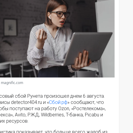
 magnific.com
совый сбой Рунета произошел днем 6 августа.
исы detector404.ru и «
Сбой.рф
» сообщают, что
обы поступают на работу Ozon, «Ростелекома»,
екса», Avito, РЖД, Wildberries, Т-банка, Picabu и
их ресурсов.
истика показывает, что больше всего жалоб из