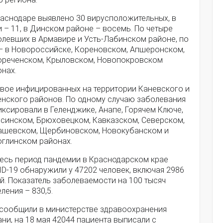
раснодаре выявлено 30 вирусположительных, в
 – 11, в Динском районе – восемь. По четыре
олевших в Армавире и Усть-Лабинском районе, по
 – в Новороссийске, Кореновском, Апшеронском,
ореченском, Крыловском, Новопокровском
нах.
двое инфицированных на территории Каневского и
енского районов. По одному случаю заболевания
ксировали в Геленджике, Анапе, Горячем Ключе,
псинском, Брюховецком, Кавказском, Северском,
ашевском, Щербиновском, Новокубанском и
оглинском районах.
весь период пандемии в Краснодарском крае
D-19 обнаружили у 47202 человек, включая 2986
й. Показатель заболеваемости на 100 тысяч
ления – 830,5.
 сообщили в министерстве здравоохранения
ни, на 18 мая 42044 пациента выписали с