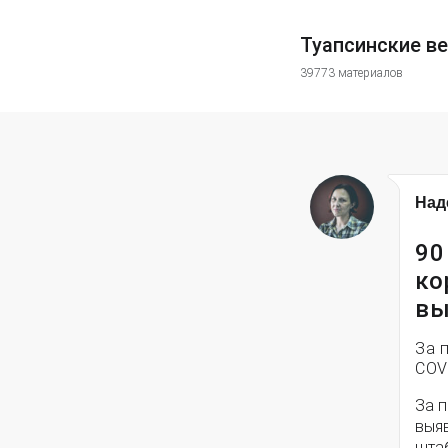
Туапсинские в
39773 материалов
Над
90
ко
вы
За 
COV
За 
выя
шта