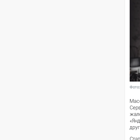
Фото:
Мас
Серв
жал
«Янд
друг
Стат