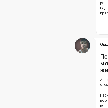
разв
под
пре
Окс
Пе
мо
жи
Алл
соз
Пес
вое
воз