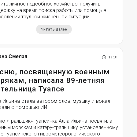
ить личное подсобное хозяйство, получить
держку на время поиска работы или помощь в
одолении трудной жизненной ситуации.
Читать далее
ана Смелая
11:31
сню, посвященную военным
рякам, написала 89-летняя
тельница Туапсе
а Ильина стала автором слов, музыку и вокал
дали с помощью ИИ
ню «Тральщик» туапсинка Алла Ильина посвятила
нным морякам и катеру-тральщику, установленному
ле Туапсинского гидрометеорологического