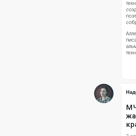
техн
соз
поэ
собр
Алле
писа
альм
техн
Над
МЧ
жа
кр