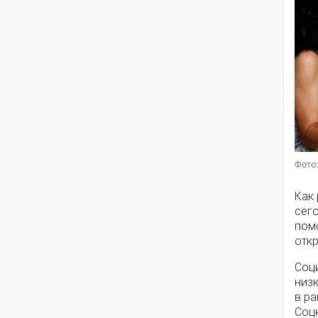
Фото:
Как
сег
помо
откр
Соц
низ
в ра
Соц