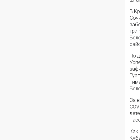
В К
Сочи
заб
три
Бел
райо
По 
Усп
зафи
Туа
Тим
Бел
За 
COVI
дете
насе
Как
Куба