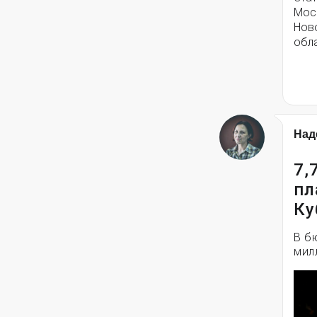
Моск
Нов
обла
Над
7,
пл
Ку
В б
мил