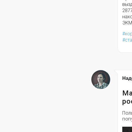
вызд
2877
нахо
ЭКМ
ко
ст
Над
Ма
ро
Пол
поп