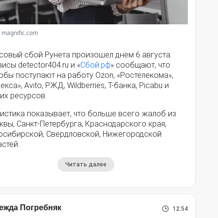
 magnific.com
совый сбой Рунета произошел днем 6 августа.
исы detector404.ru и «
Сбой.рф
» сообщают, что
обы поступают на работу Ozon, «Ростелекома»,
екса», Avito, РЖД, Wildberries, Т-банка, Picabu и
их ресурсов.
истика показывает, что больше всего жалоб из
вы, Санкт-Петербурга, Краснодарского края,
осибирской, Свердловской, Нижегородской
стей.
Читать далее
ежда Погребняк
12:54