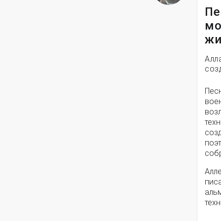
Пе
мо
жи
Алл
соз
Пес
вое
воз
техн
соз
поэ
собр
Алле
писа
альм
техн