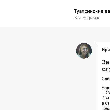
Туапсинские в
39773 материалов
Ири
За
сл
Оди
Бол
– 23
Сочи
в Ст
Гел