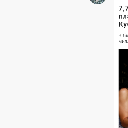
7,
пл
Ку
В б
мил