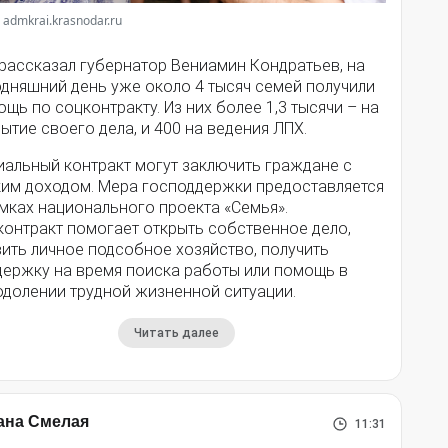
 admkrai.krasnodar.ru
 рассказал губернатор Вениамин Кондратьев, на
одняшний день уже около 4 тысяч семей получили
щь по соцконтракту. Из них более 1,3 тысячи – на
ытие своего дела, и 400 на ведения ЛПХ.
иальный контракт могут заключить граждане с
ким доходом. Мера господдержки предоставляется
мках национального проекта «Семья».
контракт помогает открыть собственное дело,
ить личное подсобное хозяйство, получить
держку на время поиска работы или помощь в
одолении трудной жизненной ситуации.
Читать далее
ана Смелая
11:31