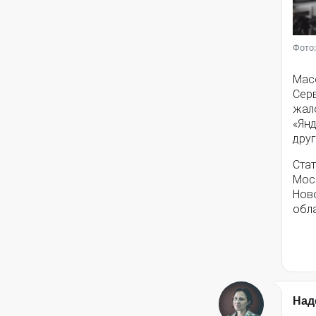
Фото:
Мас
Серв
жал
«Янд
друг
Стат
Моск
Нов
обла
Над