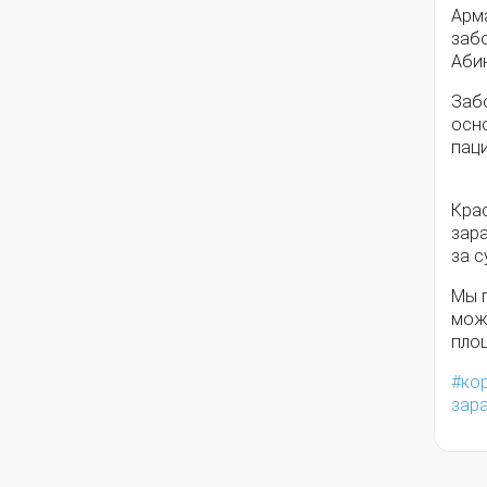
Арм
заб
Аби
Забо
осн
паци
Крас
зар
за с
Мы п
мож
пло
ко
зар