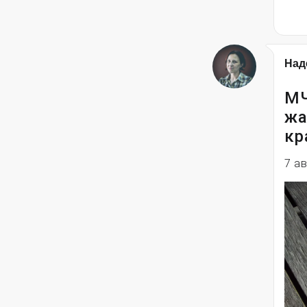
Над
МЧ
жа
кр
7 а