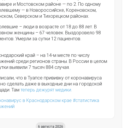
авире и Мостовском районе — по 2. По одному
олевшему — в Новороссийске, Кореновском,
нском, Северском и Тихорецком районах.
левшие – люди в возрасте от 18 до 88 лет. В
овном женщины – 67 человек. Выздоровело 98
ентов. Умерли за сутки 12 пациентов.
нодарский край – на 14-м месте по числу
ажений среди регионов страны. В России в целом
утки выявили 7 тысяч 884 случая.
исали, что в Туапсе прививку от коронавируса
но сделать даже в выходные дни на городской
щади. Там
теперь дежурят медики.
ронавирус в Краснодарском крае
статистика
ажений
6 августа 2026