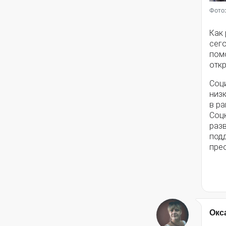
Фото:
Как
сег
помо
откр
Соц
низ
в ра
Соц
разв
под
пре
Окс