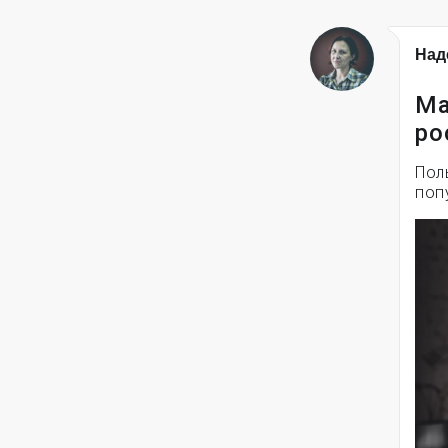
Над
Ма
ро
Пол
поп