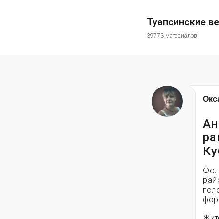
Туапсинские в
39773 материалов
Окс
Ан
ра
Ку
Фол
рай
гол
фор
Жит