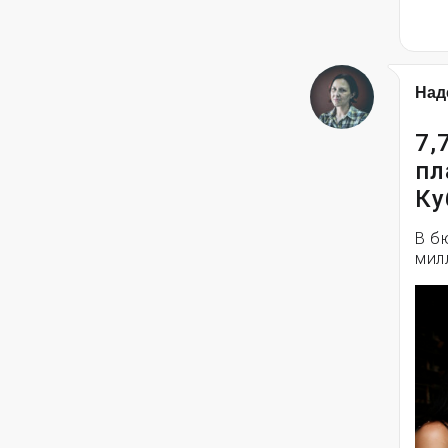
Над
7,
пл
Ку
В б
мил