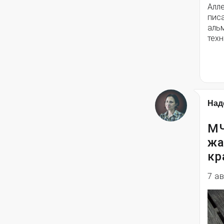
Алле
писа
альм
техн
Над
МЧ
жа
кр
7 а