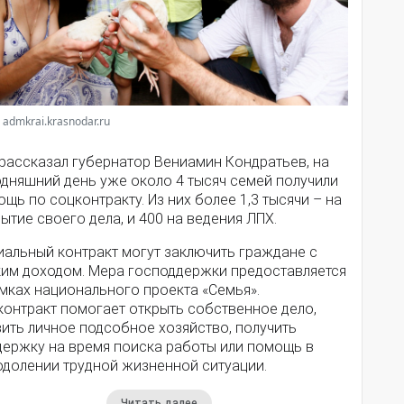
 admkrai.krasnodar.ru
 рассказал губернатор Вениамин Кондратьев, на
одняшний день уже около 4 тысяч семей получили
щь по соцконтракту. Из них более 1,3 тысячи – на
ытие своего дела, и 400 на ведения ЛПХ.
иальный контракт могут заключить граждане с
ким доходом. Мера господдержки предоставляется
мках национального проекта «Семья».
контракт помогает открыть собственное дело,
ить личное подсобное хозяйство, получить
держку на время поиска работы или помощь в
одолении трудной жизненной ситуации.
Читать далее