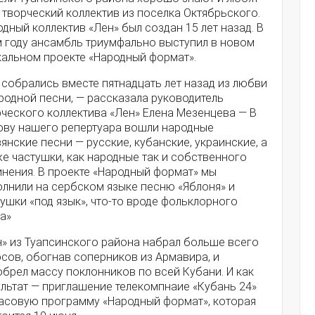
 творческий коллектив из поселка Октябрьского.
дный коллектив «Лен» был создан 15 лет назад. В
м году ансамбль триумфально выступил в новом
кальном проекте «Народный формат».
 собрались вместе пятнадцать лет назад из любви
родной песни, — рассказала руководитель
рческого коллектива «Лен» Елена Мезенцева — В
ову нашего репертуара вошли народные
янские песни — русские, кубанские, украинские, а
е частушки, как народные так и собственного
инения. В проекте «Народный формат» мы
олнили на сербском языке песню «Яблоня» и
ушки «под язык», что-то вроде фольклорного
а»
н» из Туапсинского района набрал больше всего
сов, обогнав соперников из Армавира, и
брел массу поклонников по всей Кубани. И как
ультат — приглашение телекомпнаие «Кубань 24»
часовую программу «Народный формат», которая