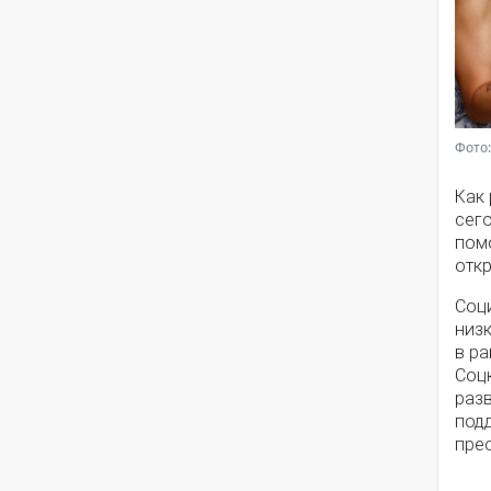
Фото:
Как
сег
помо
откр
Соц
низ
в ра
Соц
разв
под
пре