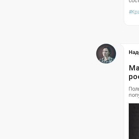
сост
Кр
Над
Ма
ро
Пол
поп