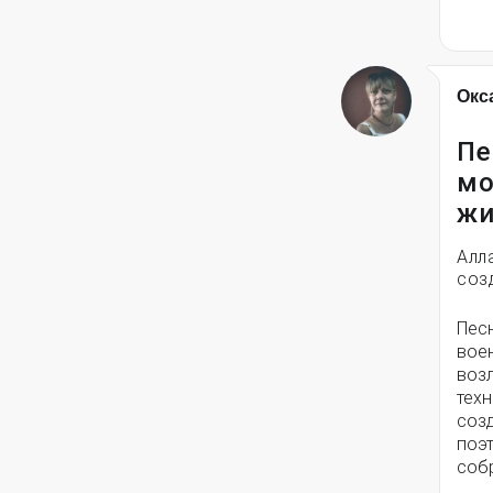
Окс
Пе
мо
жи
Алл
соз
Пес
вое
воз
техн
соз
поэ
собр