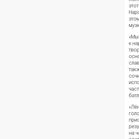
этот
Наро
это
муз
«Мы
к на
тво
осн
слав
такж
соч
исп
част
батл
«Лё
голо
прио
рез
на 