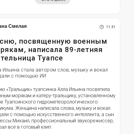
ана Смелая
11:31
сню, посвященную военным
рякам, написала 89-летняя
тельница Туапсе
а Ильина стала автором слов, музыку и вокал
дали с помощью ИИ
ню «Тральщик» туапсинка Алла Ильина посвятила
нным морякам и катеру-тральщику, установленному
ле Туапсинского гидрометеорологического
икума. Женщина написала слова, музыку и вокал
дали с помощью искусственного интеллекта, а сын
тессы Михаил, профессиональный звукорежиссёр,
ал всё в готовый клип.