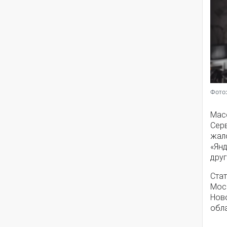
Фото:
Мас
Серв
жал
«Янд
друг
Стат
Моск
Нов
обла