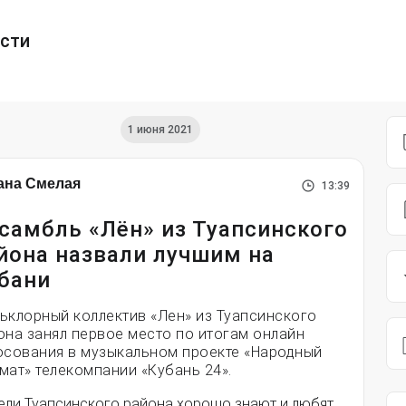
ести
1 июня 2021
ана Смелая
13:39
самбль «Лён» из Туапсинского
йона назвали лучшим на
бани
ьклорный коллектив «Лен» из Туапсинского
она занял первое место по итогам онлайн
осования в музыкальном проекте «Народный
мат» телекомпании «Кубань 24».
ели Туапсинского района хорошо знают и любят