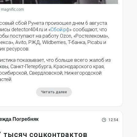
 magnific.com
совый сбой Рунета произошел днем 6 августа.
исы detector404.ru и «
Сбой.рф
» сообщают, что
обы поступают на работу Ozon, «Ростелекома»,
екса», Avito, РЖД, Wildberries, Т-банка, Picabu и
их ресурсов.
истика показывает, что больше всего жалоб из
вы, Санкт-Петербурга, Краснодарского края,
осибирской, Свердловской, Нижегородской
стей.
Читать далее
ежда Погребняк
12:54
7 тысяч соцконтрактов