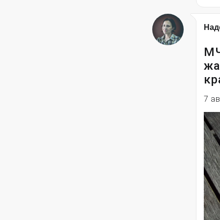
Над
МЧ
жа
кр
7 а