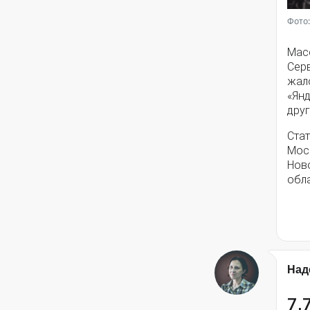
Фото:
Мас
Серв
жал
«Янд
друг
Стат
Моск
Нов
обла
Над
7,