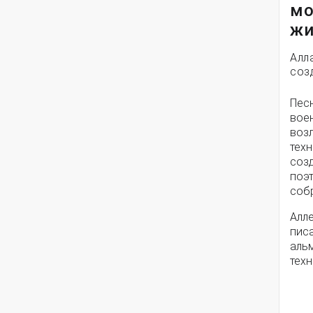
мо
жи
Алл
соз
Пес
вое
воз
техн
соз
поэ
собр
Алле
писа
альм
техн