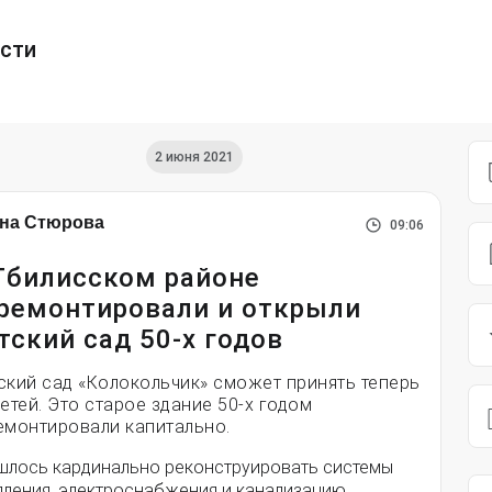
ести
2 июня 2021
на Стюрова
09:06
Тбилисском районе
ремонтировали и открыли
тский сад 50-х годов
ский сад «Колокольчик» сможет принять теперь
детей. Это старое здание 50-х годом
емонтировали капитально.
шлось кардинально реконструировать системы
пления, электроснабжения и канализацию,