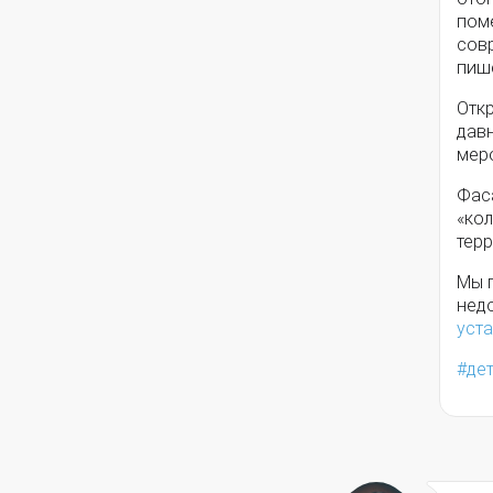
поме
сов
пиш
Откр
дав
мер
Фас
«ко
терр
Мы п
нед
уста
де