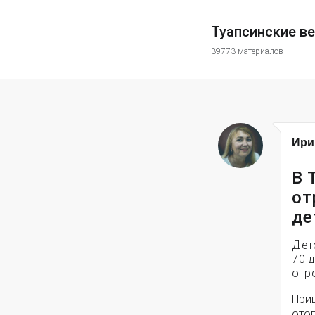
Туапсинские в
39773 материалов
Ири
В 
от
де
Дет
70 
отр
При
ото