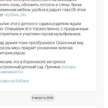
нять полы, обновить потолок и стены. Яркая
ременная мебель удобна и радует глаз.Об этом
ет
«Кубань 24».
ытие этого детского садика родители ждали
но. Открывали его торжественно, с праздничным
оприятием и участием героев мультфильмов.
ад здания тоже преобразился. Сказочный вид
локольчику» придает ухоженная зеленая
итория рядом.
исали, что в Кореновске загорелся
остроенный детский сад. Причина
пожара
навливается.
тсады на Кубани
6 августа 2026