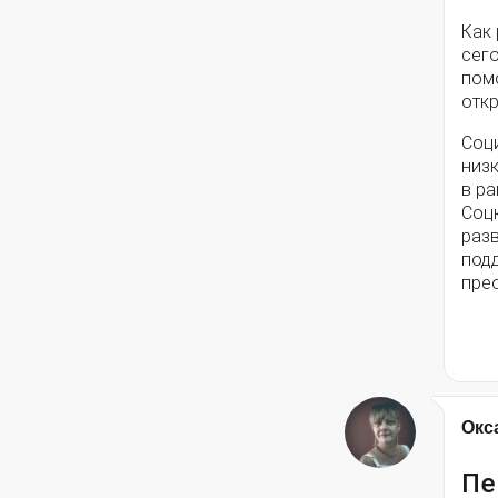
Как
сег
помо
откр
Соц
низ
в ра
Соц
разв
под
пре
Окс
Пе