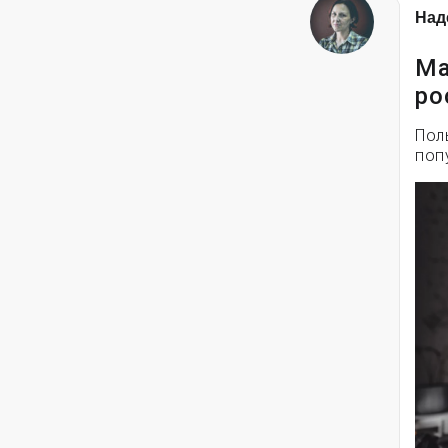
Над
Ма
ро
Пол
поп