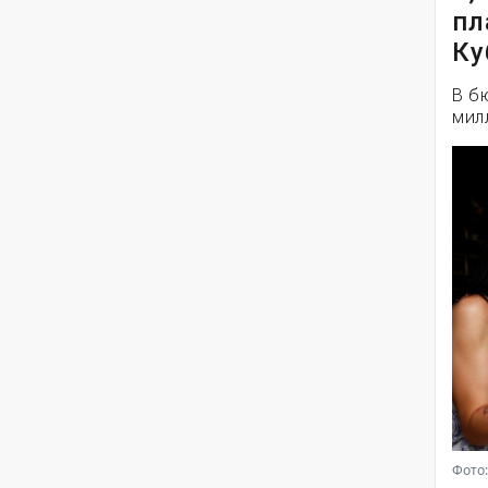
пл
Ку
В б
мил
Фото: